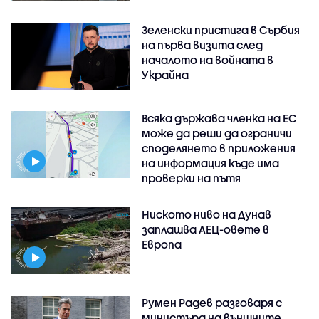
Зеленски пристига в Сърбия
на първа визита след
началото на войната в
Украйна
Всяка държава членка на ЕС
може да реши да ограничи
споделянето в приложения
на информация къде има
проверки на пътя
Ниското ниво на Дунав
заплашва АЕЦ-овете в
Европа
Румен Радев разговаря с
министъра на външните