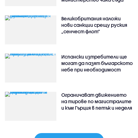
Великобритания наложи
нови санкции срещу руския
„сенчест флот“
Испански изтребители ще
могат да пазят българското
небе при необходимост
Ограничават движението
на тирове по магистралите
и към Гърция в петък и неделя