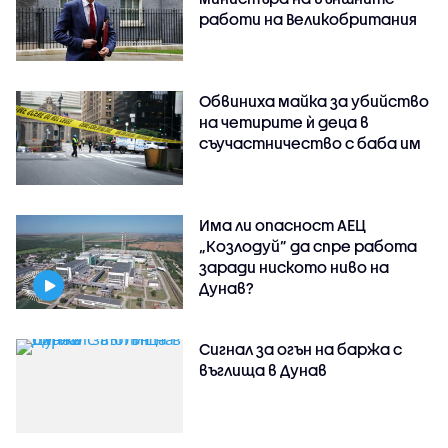
работи на Великобритания
Обвиниха майка за убийство
на четирите ѝ деца в
съучастничество с баба им
Има ли опасност АЕЦ
„Козлодуй” да спре работа
заради ниското ниво на
Дунав?
Сигнал за огън на баржа с
въглища в Дунав