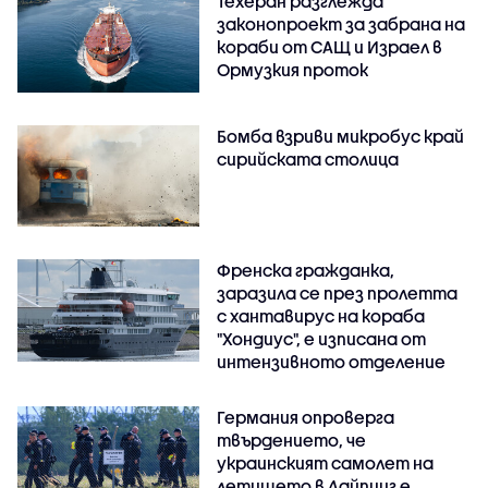
Техеран разглежда
законопроект за забрана на
кораби от САЩ и Израел в
Ормузкия проток
Бомба взриви микробус край
сирийската столица
Френска гражданка,
заразила се през пролетта
с хантавирус на кораба
"Хондиус", е изписана от
интензивното отделение
Германия опроверга
твърдението, че
украинският самолет на
летището в Лайпциг е