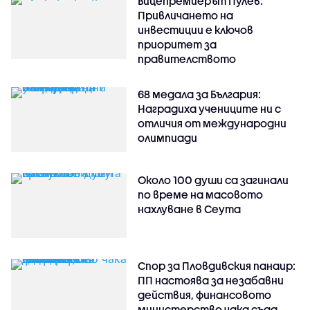
Вицепремиерът Пулев:
Привличането на
инвестиции е ключов
приоритет за
правителството
68 медала за България:
Наградиха учениците ни с
отличия от международни
олимпиади
Около 100 души са загинали
по време на масовото
нахлуване в Сеута
Спор за Пловдивския панаир:
ПП настоява за незабавни
действия, финансовото
министерство чака съда