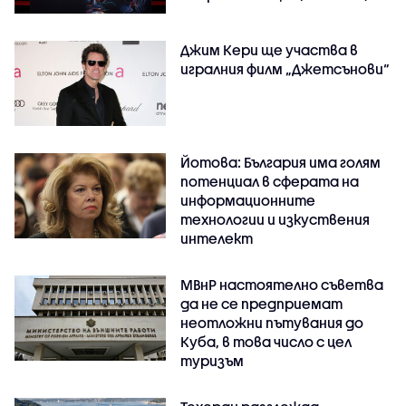
Джим Кери ще участва в
игралния филм „Джетсънови“
Йотова: България има голям
потенциал в сферата на
информационните
технологии и изкуствения
интелект
МВнР настоятелно съветва
да не се предприемат
неотложни пътувания до
Куба, в това число с цел
туризъм