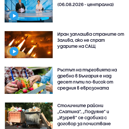
(06.08.2026 - централна)
Иран заплашва страните от
Залива, ако не спрат
ударите на САЩ
Ръстът на търговията на
дребно в България е над
десет пъти по-висок от
средния в еврозоната
Столичните райони
„Слатина“, „Подуяне“ и
„Изгрев“ се сдобиха с
договор за почистване