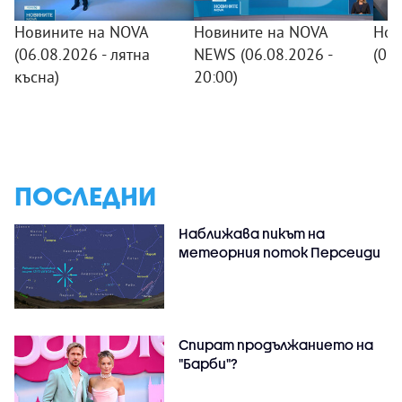
Новините на NOVA
Новините на NOVA
Нов
(06.08.2026 - лятна
NEWS (06.08.2026 -
(06
късна)
20:00)
ПОСЛЕДНИ
Наближава пикът на
метеорния поток Персеиди
Спират продължанието на
"Барби"?