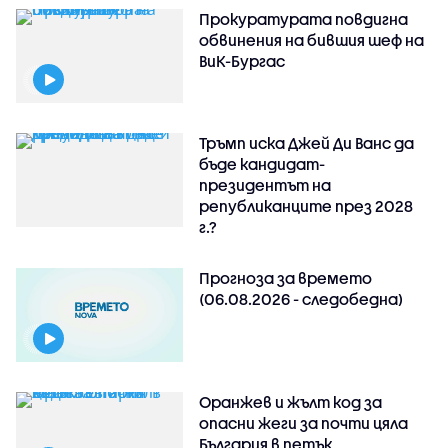
Прокуратурата повдигна
обвинения на бившия шеф на
ВиК-Бургас
Тръмп иска Джей Ди Ванс да
бъде кандидат-
президентът на
републиканците през 2028
г.?
Прогноза за времето
(06.08.2026 - следобедна)
Оранжев и жълт код за
опасни жеги за почти цяла
България в петък