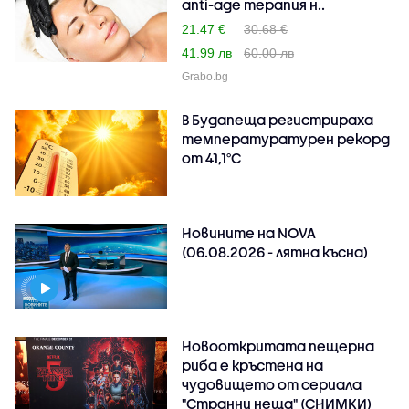
anti-age терапия н..
21.47 €
30.68 €
41.99 лв
60.00 лв
Grabo.bg
В Будапеща регистрираха
температуратурен рекорд
от 41,1°C
Новините на NOVA
(06.08.2026 - лятна късна)
Новооткритата пещерна
риба е кръстена на
чудовището от сериала
"Странни неща" (СНИМКИ)