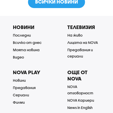
ВСИЧКИ НОВИНИ
НОВИНИ
ТЕЛЕВИЗИЯ
Последни
На живо
Всичко от днес
Лицата на NOVA
Моята новина
Предавания и
сериали
Видео
NOVA PLAY
ОЩЕ ОТ
NOVA
Новини
NOVA
Предавания
отговорност
Сериали
NOVA Кариери
Филми
News in English