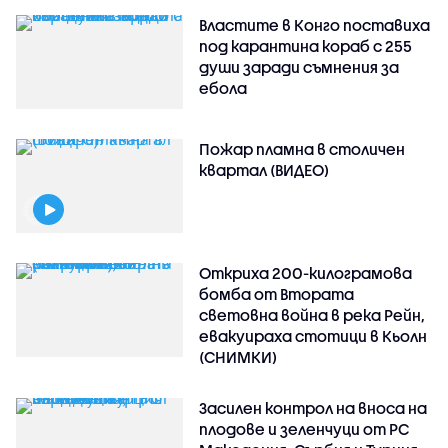
Властите в Конго поставиха
под карантина кораб с 255
души заради съмнения за
ебола
Пожар пламна в столичен
квартал (ВИДЕО)
Откриха 200-килограмова
бомба от Втората
световна война в река Рейн,
евакуираха стотици в Кьолн
(СНИМКИ)
Засилен контрол на вноса на
плодове и зеленчуци от РС