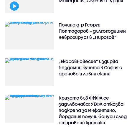
Македония, Сърбия и Турция
Почина д-р Георги
Поптодоров – дългогодишен
неврохирург в „Пирогов“
„Екоравновесие“ издирва
бездомни кучета в София с
дронове и ловни екипи
Кризата във ФИФА се
задълбочава: УЕФА отказва
подкрепа за Инфантино,
Йордания получи бонуси след
отправени критики