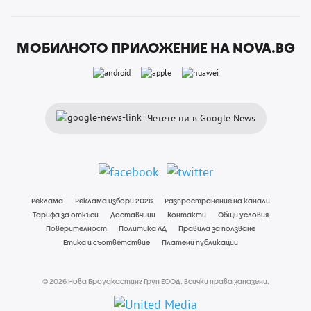
МОБИЛНОТО ПРИЛОЖЕНИЕ НА NOVA.BG
Четете ни в Google News
Реклама
Реклама избори 2026
Разпространение на канали
Тарифа за откъси
Доставчици
Контакти
Общи условия
Поверителност
Политика ЛД
Правила за ползване
Етика и съответствие
Платени публикации
© 2026 Нова Броудкастинг Груп ЕООД. Всички права запазени.