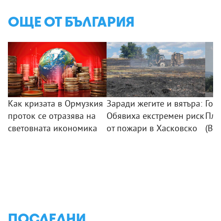
ОЩЕ ОТ БЪЛГАРИЯ
Как кризата в Ормузкия
Заради жегите и вятъра:
Гол
проток се отразява на
Обявиха екстремен риск
Пло
световната икономика
от пожари в Хасковско
(ВИ
ПОСЛЕДНИ