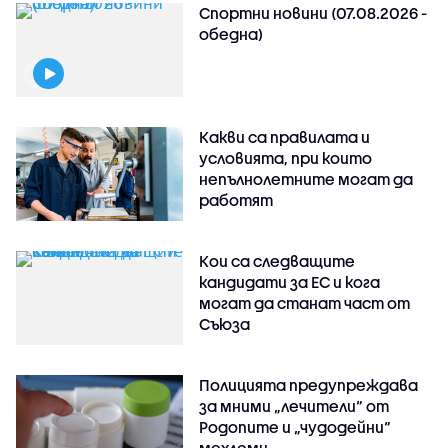
Спортни новини (07.08.2026 -
обедна)
Какви са правилата и
условията, при които
непълнолетните могат да
работят
Кои са следващите
кандидати за ЕС и кога
могат да станат част от
Съюза
Полицията предупреждава
за мними „лечители“ от
Родопите и „чудодейни“
мехлеми