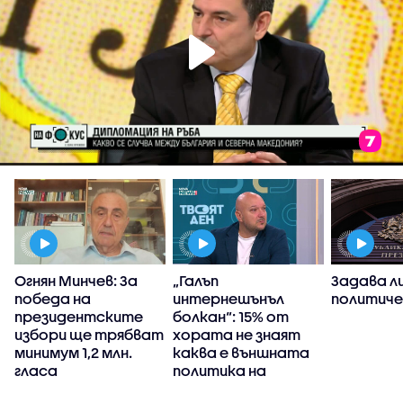
Огнян Минчев: За
„Галъп
Задава ли
победа на
интернешънъл
политиче
президентските
болкан“: 15% от
избори ще трябват
хората не знаят
и
минимум 1,2 млн.
каква е външната
гласа
политика на
а
България