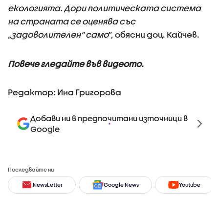
екологията. Дори политическата система
на страната се оценява със
„задоволителен” само
”, обясни доц. Кайчев.
Повече гледайте във видеото.
Редактор: Ина Григорова
Добави ни в предпочитани източници в
Google
Последвайте ни
NewsLetter
Google News
Youtube