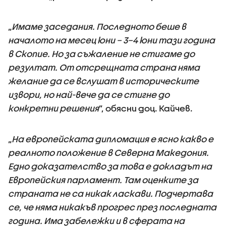
„
Имаме заседания. Последното беше в
началото на месец юни – 3–4 юни тази година
в Скопие. Но за съжаление не стигаме до
резултат. От отсрещната страна няма
желание да се вслушат в историческите
извори, но най-вече да се стигне до
конкретни решения
”, обясни доц. Кайчев.
„
На европейската дипломация е ясно какво е
реалното положение в Северна Македония.
Едно доказателство за това е докладът на
Европейския парламент. Там оценките за
страната не са никак ласкави. Подчертава
се, че няма никакъв прогрес през последната
година. Има забележки и в сферата на