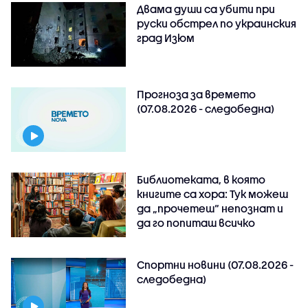
Двама души са убити при
руски обстрeл по украинския
град Изюм
Прогноза за времето
(07.08.2026 - следобедна)
Библиотеката, в която
книгите са хора: Тук можеш
да „прочетеш“ непознат и
да го попиташ всичко
Спортни новини (07.08.2026 -
следобедна)