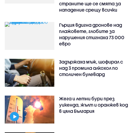
страните ще се смята за
нападение срещу всички
Гърция вдигна дронове над
плажовете, глобите за
нарушения стигнаха 73 000
евро
Задържаха мъж, шофирал с
над 3 промила алкохол по
столичен булевард
Жега и летни бури през
уикенда, жълт и оранжев код
в цяла България