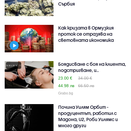
Сърбия
Как кризата в Ормузкия
проток се отразява на
световната икономика
Боядисване с боя на клиента,
подстригване, и..
23.00 €
34.00 €
44.98 лв
66.50 лв
Grabo.bg
Почина Уилям Орбит -
продуцентът, работил с
Мадона, U2, Роби Уилямс и
много други