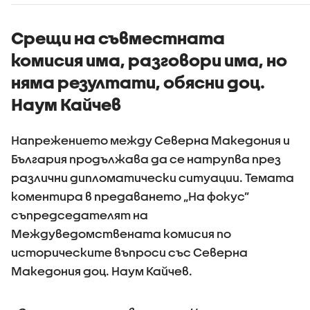
Срещи на съвместната
комисия има, разговори има, но
няма резултати, обясни доц.
Наум Кайчев
Напрежението между Северна Македония и
България продължава да се натрупва през
различни дипломатически ситуации. Темата
коментира в предаването „На фокус”
съпредседателят на
Междуведомствената комисия по
историческите въпроси със Северна
Македония доц. Наум Кайчев.