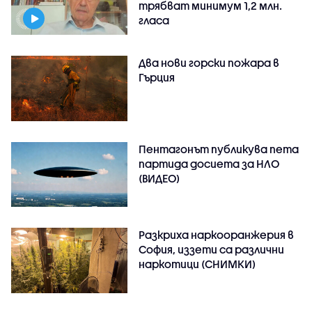
трябват минимум 1,2 млн.
гласа
Два нови горски пожара в
Гърция
Пентагонът публикува пета
партида досиета за НЛО
(ВИДЕО)
Разкриха наркооранжерия в
София, иззети са различни
наркотици (СНИМКИ)