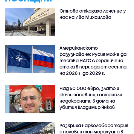
Отново отказаха лечение у
нас на Ива Михаилова
Американското
разузнаване: Русия може да
тества НАТО с ограничена
атака в периода от есента
на 2026 г. до 2029 г.
Над 50 000 евро, злато и
скъпи часовници останали
недокоснати в дома на
убития Владимир Янков
Разкриха нарколаборатория
с половин тон марихуана в