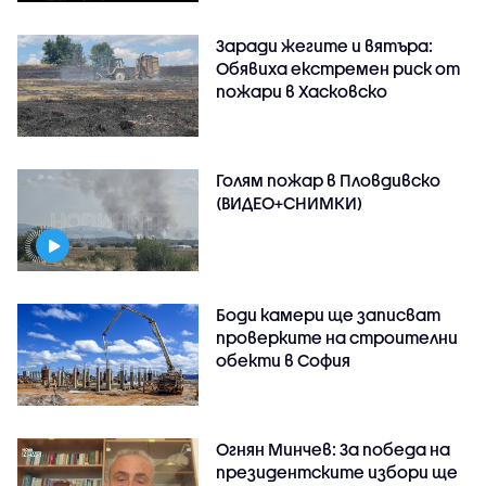
Заради жегите и вятъра:
Обявиха екстремен риск от
пожари в Хасковско
Голям пожар в Пловдивско
(ВИДЕО+СНИМКИ)
Боди камери ще записват
проверките на строителни
обекти в София
Огнян Минчев: За победа на
президентските избори ще