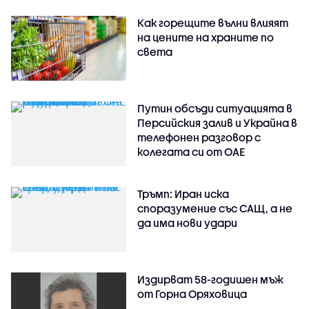
Как горещите вълни влияят
на цените на храните по
света
Путин обсъди ситуацията в
Персийския залив и Украйна в
телефонен разговор с
колегата си от ОАЕ
Тръмп: Иран иска
споразумение със САЩ, а не
да има нови удари
Издирват 58-годишен мъж
от Горна Оряховица