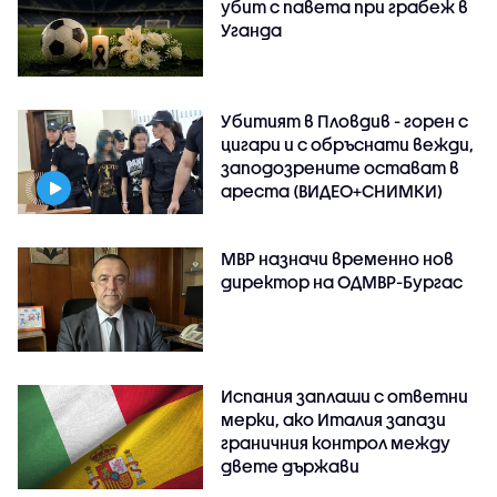
убит с павета при грабеж в
Уганда
Убитият в Пловдив - горен с
цигари и с обръснати вежди,
заподозрените остават в
ареста (ВИДЕО+СНИМКИ)
МВР назначи временно нов
директор на ОДМВР-Бургас
Испания заплаши с ответни
мерки, ако Италия запази
граничния контрол между
двете държави