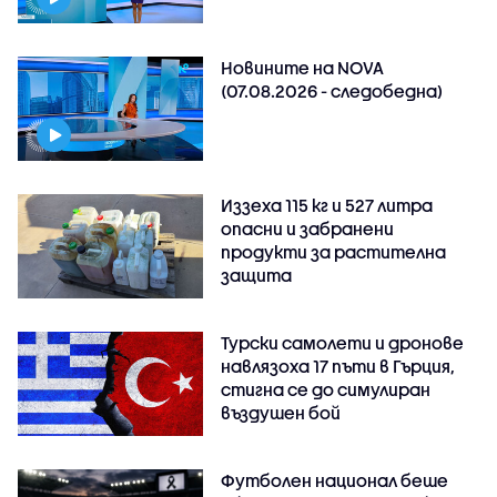
Новините на NOVA
(07.08.2026 - следобедна)
Иззеха 115 кг и 527 литра
опасни и забранени
продукти за растителна
защита
Турски самолети и дронове
навлязоха 17 пъти в Гърция,
стигна се до симулиран
въздушен бой
Футболен национал беше