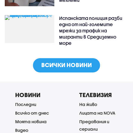
Испанската полиция разби
една от най-големите
мрежи за трафик на
мигранти в Средиземно
море
ВСИЧКИ НОВИНИ
НОВИНИ
ТЕЛЕВИЗИЯ
Последни
На живо
Всичко от днес
Лицата на NOVA
Моята новина
Предавания и
сериали
Видео