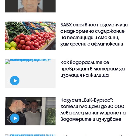
БАБХ спря внос на зеленчуци
с наднормено съдържание
на пестициди и смокини,
замърсени с афлатоксини
Как водораслите се
превръщат в материал за
изолация на жилища
Казусът „ВиК-Бургас“:
Хотели плащали до 30 000
лева след манипулиране на
водомерите и изнудване