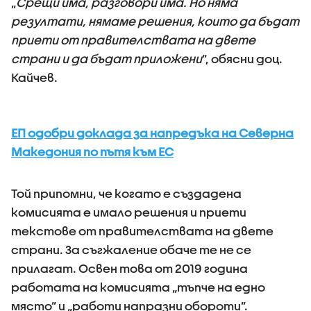
„
Срещи има, разговори има. Но няма
резултати, нямаме решения, които да бъдат
приети от правителствата на двете
страни и да бъдат приложени
”, обясни доц.
Кайчев.
ЕП одобри доклада за напредъка на Северна
Македония по пътя към ЕС
Той припомни, че когато е създадена
комисията е имало решения и приети
текстове от правителствата на двете
страни. За съгжаление обаче те не се
прилагат. Освен това от 2019 година
работата на комисията „тъпче на едно
място” и „работи напразни обороти”.