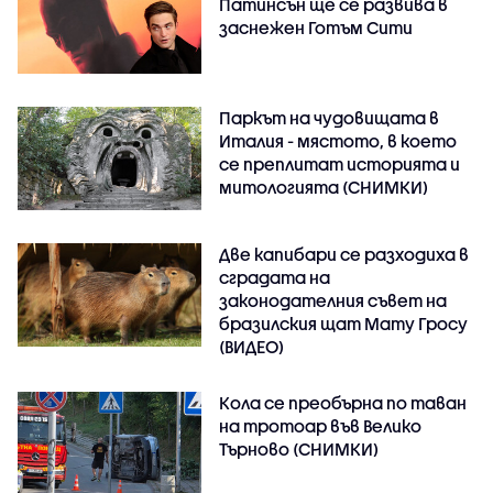
Патинсън ще се развива в
заснежен Готъм Сити
Паркът на чудовищата в
Италия - мястото, в което
се преплитат историята и
митологията (СНИМКИ)
Две капибари се разходиха в
сградата на
законодателния съвет на
бразилския щат Мату Гросу
(ВИДЕО)
Кола се преобърна по таван
на тротоар във Велико
Търново (СНИМКИ)