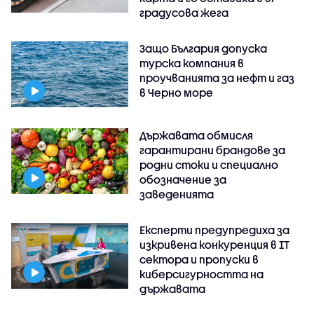
градусова жега
Защо България допуска
турска компания в
проучванията за нефт и газ
в Черно море
Държавата обмисля
гарантирани брандове за
родни стоки и специално
обозначение за
заведенията
Експерти предупредиха за
изкривена конкуренция в IT
сектора и пропуски в
киберсигурността на
държавата