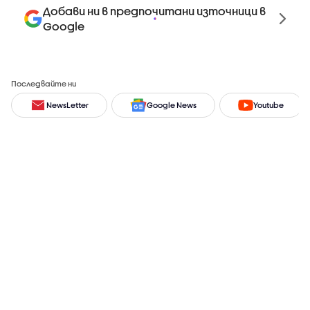
Добави ни в предпочитани източници в
Google
Последвайте ни
NewsLetter
Google News
Youtube