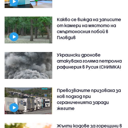
Какво се вижда на записите
от камери на мястото на
смъртоносния побой в
Пловдив
Украински дронове
атакуваха голяма петролна
рафинерия в Русия (СНИМКА)
Превозвачите призоваха за
нов подход при
ограниченията заради
жегите
Жълти кодове за горещини в