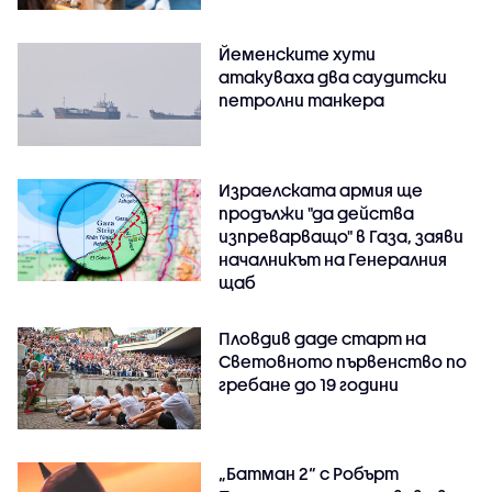
Йеменските хути
атакуваха два саудитски
петролни танкера
Израелската армия ще
продължи "да действа
изпреварващо" в Газа, заяви
началникът на Генералния
щаб
Пловдив даде старт на
Световното първенство по
гребане до 19 години
„Батман 2“ с Робърт