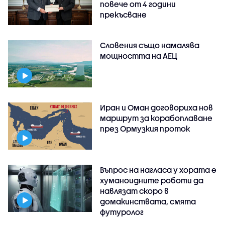
повече от 4 години
прекъсване
Словения също намалява
мощността на АЕЦ
Иран и Оман договориха нов
маршрут за корабоплаване
през Ормузкия проток
Въпрос на нагласа у хората е
хуманоидните роботи да
навлязат скоро в
домакинствата, смята
футуролог