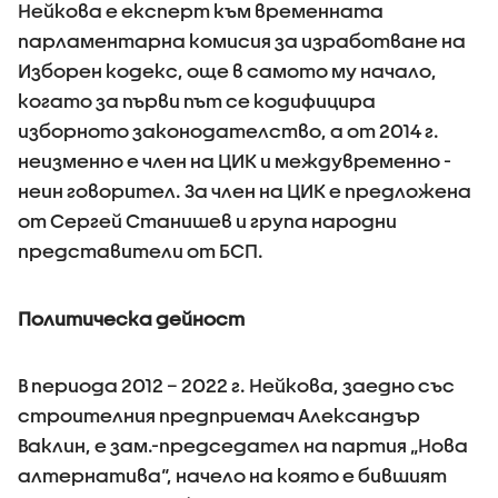
Нейкова е експерт към временната
парламентарна комисия за изработване на
Изборен кодекс, още в самото му начало,
когато за първи път се кодифицира
изборното законодателство, а от 2014 г.
неизменно е член на ЦИК и междувременно -
неин говорител. За член на ЦИК е предложена
от Сергей Станишев и група народни
представители от БСП.
Политическа дейност
В периода 2012 – 2022 г. Нейкова, заедно със
строителния предприемач Александър
Ваклин, е зам.-председател на партия „Нова
алтернатива“, начело на която е бившият