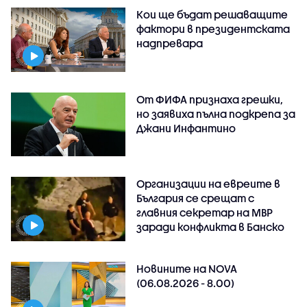
Кои ще бъдат решаващите
фактори в президентската
надпревара
От ФИФА признаха грешки,
но заявиха пълна подкрепа за
Джани Инфантино
Организации на евреите в
България се срещат с
главния секретар на МВР
заради конфликта в Банско
Новините на NOVA
(06.08.2026 - 8.00)