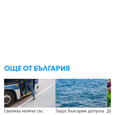
ОЩЕ ОТ БЪЛГАРИЯ
Свалиха момче със
Защо България допуска
Дър