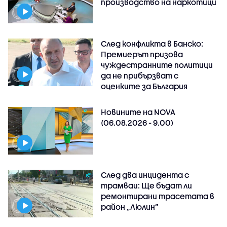
производство на наркотици
След конфликта в Банско:
Премиерът призова
чуждестранните политици
да не прибързват с
оценките за България
Новините на NOVA
(06.08.2026 - 9.00)
След два инцидента с
трамваи: Ще бъдат ли
ремонтирани трасетата в
район „Люлин”