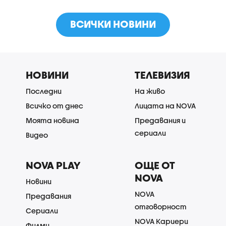
ВСИЧКИ НОВИНИ
НОВИНИ
ТЕЛЕВИЗИЯ
Последни
На живо
Всичко от днес
Лицата на NOVA
Моята новина
Предавания и
сериали
Видео
NOVA PLAY
ОЩЕ ОТ
NOVA
Новини
NOVA
Предавания
отговорност
Сериали
NOVA Кариери
Филми