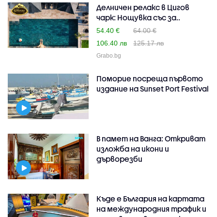
Делничен релакс в Цигов
чарк: Нощувка със за..
54.40 €
64.00 €
106.40 лв
125.17 лв
Grabo.bg
Поморие посреща първото
издание на Sunset Port Festival
В памет на Ванга: Откриват
изложба на икони и
дърворезби
Къде е България на картата
на международния трафик и