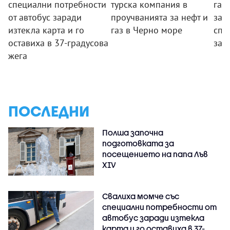
специални потребности
турска компания в
гар
от автобус заради
проучванията за нефт и
за 
изтекла карта и го
газ в Черно море
спе
оставиха в 37-градусова
за 
жега
ПОСЛЕДНИ
Полша започна
подготовката за
посещението на папа Лъв
XIV
Свалиха момче със
специални потребности от
автобус заради изтекла
карта и го оставиха в 37-