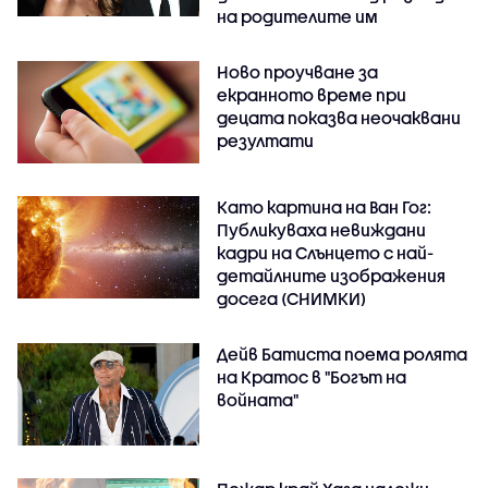
на родителите им
Ново проучване за
екранното време при
децата показва неочаквани
резултати
Като картина на Ван Гог:
Публикуваха невиждани
кадри на Слънцето с най-
детайлните изображения
досега (СНИМКИ)
Дейв Батиста поема ролята
на Кратос в "Богът на
войната"