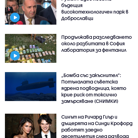
бъдещия
високотехнологичен парк в
Доброславци
Продължава разследването
около разбитата в София
лаборатория за фентанил
„Бомба със закъснител“:
Потъналата съветска
ядрена подводница, която
крие риск от токсично
замърсяване (СНИМКИ)
Синът на Ричард Гиър и
дъщерята на Синди Крофорд
работят заедно
десетилетия след развода