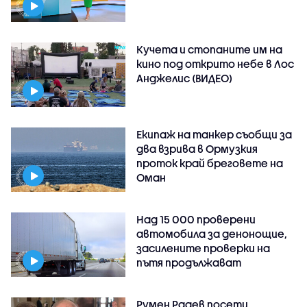
Кучета и стопаните им на
кино под открито небе в Лос
Анджелис (ВИДЕО)
Екипаж на танкер съобщи за
два взрива в Ормузкия
проток край бреговете на
Оман
Над 15 000 проверени
автомобила за денонощие,
засилените проверки на
пътя продължават
Румен Радев посети