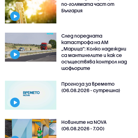
по-голямата част от
България
След поредната
катастрофа на АМ
„Марица”: Колко надеждни
са мантинелите и как се
осъществява контрол над
шофьорите
Прогноза за времето
(06.08.2026 - сутрешна)
Новините на NOVA
(06.08.2026 - 7.00)