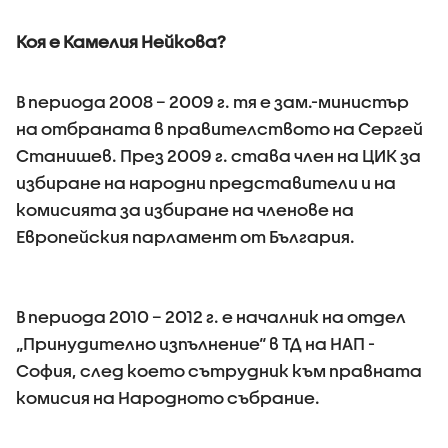
Коя е Камелия Нейкова?
В периода 2008 – 2009 г. тя е зам.-министър
на отбраната в правителството на Сергей
Станишев. През 2009 г. става член на ЦИК за
избиране на народни представители и на
комисията за избиране на членове на
Европейския парламент от България.
В периода 2010 – 2012 г. е началник на отдел
„Принудително изпълнение“ в ТД на НАП -
София, след което сътрудник към правната
комисия на Народното събрание.