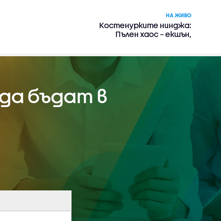
НА ЖИВО
Костенурките нинджа:
Пълен хаос – екшън,
комедия, приключенски
да бъдат в