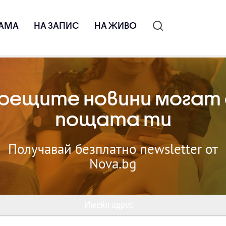
АМА
НА ЗАПИС
НА ЖИВО
рещите новини могат 
пощата ти
Получавай безплатно newsletter от
Nova.bg
Имейл адрес