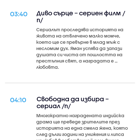
Диво сърце – сериен филм /
03:40
п/
Сериалът проследява историята на
живота на отвлечено малко момче,
което ще се превърне в млад мъж с
несломим дух. Яман успява да запази
душата си чиста от пошлостта на
престъпния свят, а наградата е …
любовта.
Свободна да избира –
04:10
сериал /п/
Многократно наградената индийска
драма ще преведе зрителите през
историята на една смела жена, която
след дълги години на унижения и липса