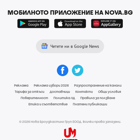
МОБИЛНОТО ПРИЛОЖЕНИЕ НА NOVA.BG
Четете ни в Google News
Реклама
Реклама избори 2026
Разпространение на канали
Тарифа за откъси
Доставчици
Контакти
Общи условия
Поверителност
Политика ЛД
Правила за ползване
Етика и съответствие
Платени публикации
© 2026 Нова Броудкастинг Груп ЕООД. Всички права запазени.