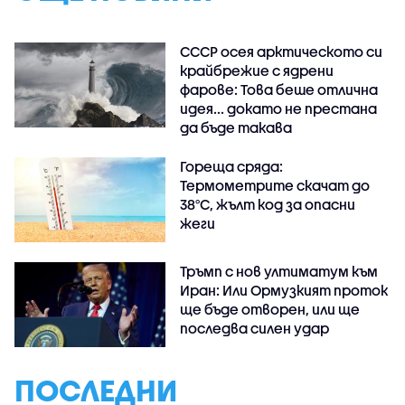
СССР осея арктическото си
крайбрежие с ядрени
фарове: Това беше отлична
идея... докато не престана
да бъде такава
Гореща сряда:
Термометрите скачат до
38°C, жълт код за опасни
жеги
Тръмп с нов ултиматум към
Иран: Или Ормузкият проток
ще бъде отворен, или ще
последва силен удар
ПОСЛЕДНИ