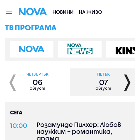
НОВИНИ
НА ЖИВО
ТВ ПРОГРАМА
❬
❭
ЧЕТВЪРТЪК
ПЕТЪК
06
07
август
август
СЕГА
Розамунде Пилхер: Любов
10:00
наужким – романтика,
драма