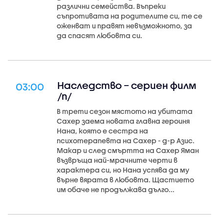
различни семейства. Въпреки
съпротивата на родителите си, те се
оженват и правят невъзможното, за
да спасят любовта си.
Наследство – сериен филм
03:00
/п/
В трети сезон мястото на убитата
Сахер заема новата главна героиня
Нана, която е сестра на
психотерапевта на Сахер - д-р Азис.
Макар и след смъртта на Сахер Яман
възвръща най-мрачните черти в
характера си, но Нана успява да му
върне вярата в любовта. Щастието
им обаче не продължава дълго...