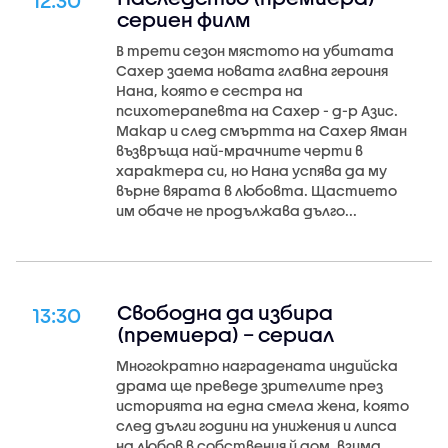
12:30
сериен филм
В трети сезон мястото на убитата
Сахер заема новата главна героиня
Нана, която е сестра на
психотерапевта на Сахер - д-р Азис.
Макар и след смъртта на Сахер Яман
възвръща най-мрачните черти в
характера си, но Нана успява да му
върне вярата в любовта. Щастието
им обаче не продължава дълго...
Свободна да избира
13:30
(премиера) – сериал
Многократно наградената индийска
драма ще преведе зрителите през
историята на една смела жена, която
след дълги години на унижения и липса
на любов в собствения й дом, взима