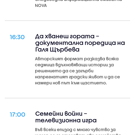
NOVA
Да хванеш гората –
16:30
документална поредица на
Галя Щърбева
Авторският формат разказва всяка
седмица вдъхновяващи истории за
решението да се загърби
напрегнатият градски живот и да се
намери нов път към щастието.
Семейни войни –
17:00
телевизионна игра
Във всеки епизод с много чувство за