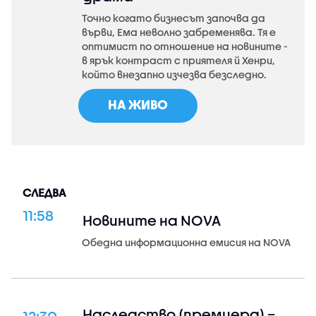
Точно когато бизнесът започва да
върви, Ема неволно забременява. Тя е
оптимист по отношение на новините -
в ярък контраст с приятеля й Хенри,
който внезапно изчезва безследно.
НА ЖИВО
СЛЕДВА
11:58
Новините на NOVA
Обедна информационна емисия на NOVA
Наследство (премиера) –