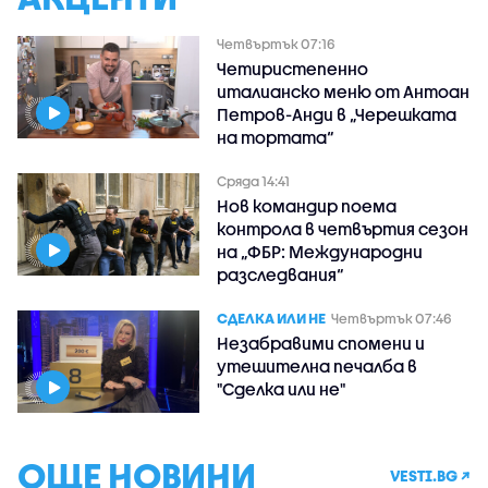
Четвъртък 07:16
Четиристепенно
италианско меню от Антоан
Петров-Анди в „Черешката
на тортата“
Сряда 14:41
Нов командир поема
контрола в четвъртия сезон
на „ФБР: Международни
разследвания“
СДЕЛКА ИЛИ НЕ
Четвъртък 07:46
Незабравими спомени и
утешителна печалба в
"Сделка или не"
ОЩЕ НОВИНИ
VESTI.BG ↗