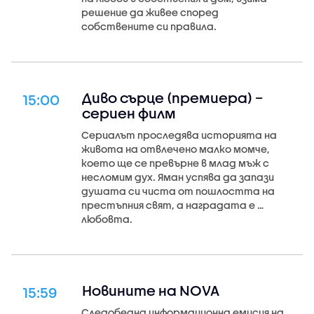
решение да живее според
собствените си правила.
Диво сърце (премиера) –
15:00
сериен филм
Сериалът проследява историята на
живота на отвлечено малко момче,
което ще се превърне в млад мъж с
несломим дух. Яман успява да запази
душата си чиста от пошлостта на
престъпния свят, а наградата е …
любовта.
Новините на NOVA
15:59
Следобедна информационна емисия на