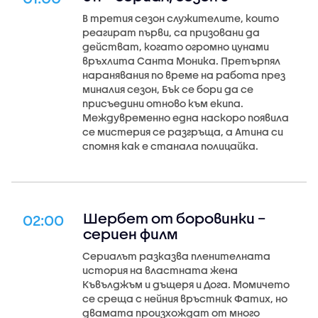
В третия сезон служителите, които
реагират първи, са призовани да
действат, когато огромно цунами
връхлита Санта Моника. Претърпял
наранявания по време на работа през
миналия сезон, Бък се бори да се
присъедини отново към екипа.
Междувременно една наскоро появила
се мистерия се разгръща, а Атина си
спомня как е станала полицайка.
Шербет от боровинки –
02:00
сериен филм
Сериалът разказва пленителната
история на властната жена
Къвълджъм и дъщеря и Дога. Момичето
се среща с нейния връстник Фатих, но
двамата произхождат от много