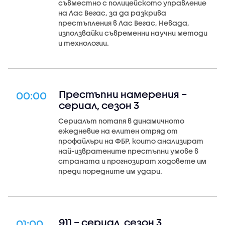
съвместно с полицейското управление
на Лас Вегас, за да разкрива
престъпления в Лас Вегас, Невада,
използвайки съвременни научни методи
и технологии.
Престъпни намерения –
00:00
сериал, сезон 3
Сериалът потапя в динамичното
ежедневие на елитен отряд от
профайлъри на ФБР, които анализират
най-извратените престъпни умове в
страната и прогнозират ходовете им
преди поредните им удари.
911 – сериал, сезон 3
01:00