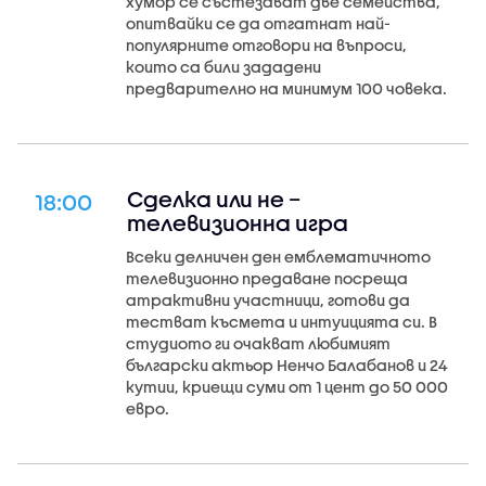
хумор се състезават две семейства,
опитвайки се да отгатнат най-
популярните отговори на въпроси,
които са били зададени
предварително на минимум 100 човека.
Сделка или не –
18:00
телевизионна игра
Всеки делничен ден емблематичното
телевизионно предаване посреща
атрактивни участници, готови да
тестват късмета и интуицията си. В
студиото ги очакват любимият
български актьор Ненчо Балабанов и 24
кутии, криещи суми от 1 цент до 50 000
евро.