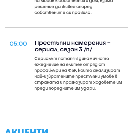
на любов в собствения й дом, взима
решение да живее според
собствените си правила.
Престъпни намерения –
05:00
сериал, сезон 3 /п/
Сериалът потапя в динамичното
ежедневие на елитен отряд от
профайлъри на ФБР, които анализират
най-извратените престъпни умове в
страната и прогнозират ходовете им
преди поредните им удари.
АКЦЕНТИ