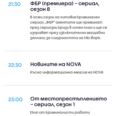
ФБР (премиера) – сериал,
21:30
сезон 8
В осми сезон на хитовия криминален
сериал „ФБР“ агентите ще преминат
през сериозни кризи в личен план и ще се
изправят през изключително мащабни
заплахи за сигурността на Ню Йорк.
Новините на NOVA
22:30
Късна информационна емисия на NOVA
От местопрестъплението
23:00
– сериал, сезон 1
Екип от криминалисти работи