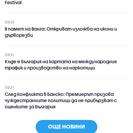
Festival
09:32
В памет на Ванга: Откриват изложба на икони и
дърворезби
09:31
Къде е България на картата на международния
трафик и производство на наркотици
09:21
След конфликта в Банско: Премиерът призова
чуждестранните политици да не прибързват с
оценките за България
ОЩЕ НОВИНИ