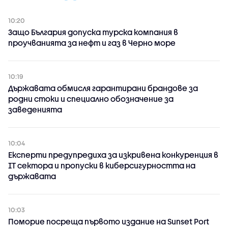
10:20
Защо България допуска турска компания в
проучванията за нефт и газ в Черно море
10:19
Държавата обмисля гарантирани брандове за
родни стоки и специално обозначение за
заведенията
10:04
Експерти предупредиха за изкривена конкуренция в
IT сектора и пропуски в киберсигурността на
държавата
10:03
Поморие посреща първото издание на Sunset Port