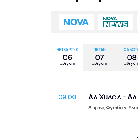
ЧЕТВЪРТЪК
ПЕТЪК
СЪБОТ
06
07
08
август
август
авгус
Ал Хилал - А
09:00
8 кръг, Футбол: Ел