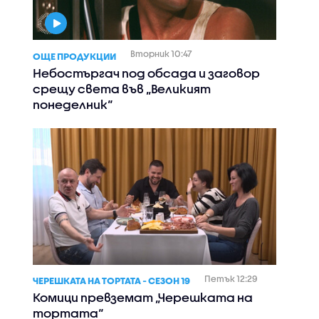
Вторник 10:47
ОЩЕ ПРОДУКЦИИ
Небостъргач под обсада и заговор
срещу света във „Великият
понеделник“
Петък 12:29
ЧЕРЕШКАТА НА ТОРТАТА - СЕЗОН 19
Комици превземат „Черешката на
тортата“