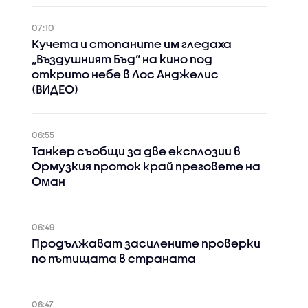
07:10
Кучета и стопаните им гледаха
„Въздушният Бъд“ на кино под
открито небе в Лос Анджелис
(ВИДЕО)
06:55
Танкер съобщи за две експлозии в
Ормузкия проток край преговете на
Оман
06:49
Продължават засилените проверки
по пътищата в страната
06:47