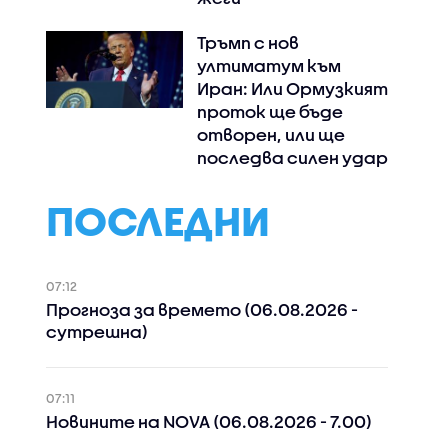
Тръмп с нов
ултиматум към
Иран: Или Ормузкият
проток ще бъде
отворен, или ще
последва силен удар
ПОСЛЕДНИ
07:12
Прогноза за времето (06.08.2026 -
сутрешна)
07:11
Новините на NOVA (06.08.2026 - 7.00)