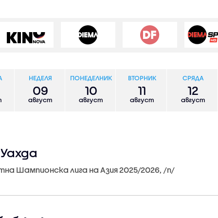
А
НЕДЕЛЯ
ПОНЕДЕЛНИК
ВТОРНИК
СРЯДА
09
10
11
12
т
август
август
август
август
л Уахда
итна Шампионска лига на Азия 2025/2026, /n/