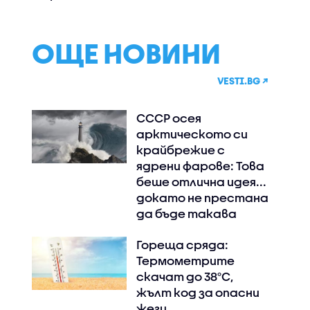
ОЩЕ НОВИНИ
VESTI.BG ↗
СССР осея
арктическото си
крайбрежие с
ядрени фарове: Това
беше отлична идея...
докато не престана
да бъде такава
Гореща сряда:
Термометрите
скачат до 38°C,
жълт код за опасни
жеги