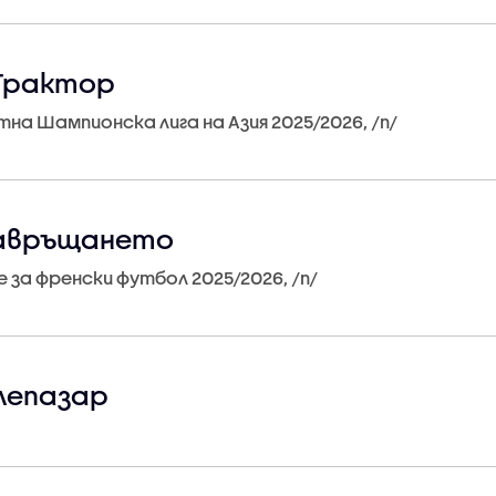
 Трактор
итна Шампионска лига на Азия 2025/2026, /n/
Завръщането
е за френски футбол 2025/2026, /n/
лепазар