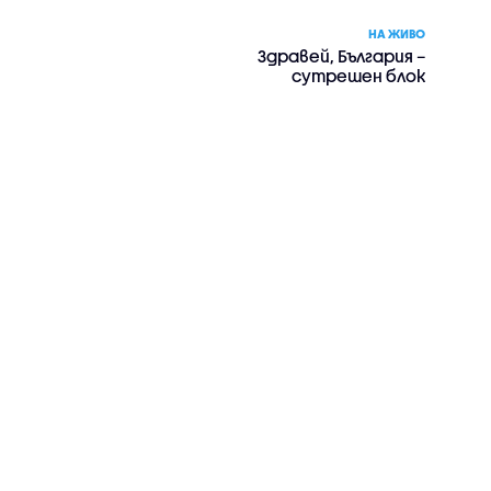
НА ЖИВО
Здравей, България –
сутрешен блок