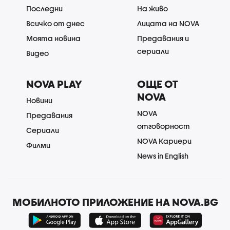
Последни
На живо
Всичко от днес
Лицата на NOVA
Моята новина
Предавания и
сериали
Видео
NOVA PLAY
ОЩЕ ОТ
NOVA
Новини
NOVA
Предавания
отговорност
Сериали
NOVA Кариери
Филми
News in English
МОБИЛНОТО ПРИЛОЖЕНИЕ НА NOVA.BG