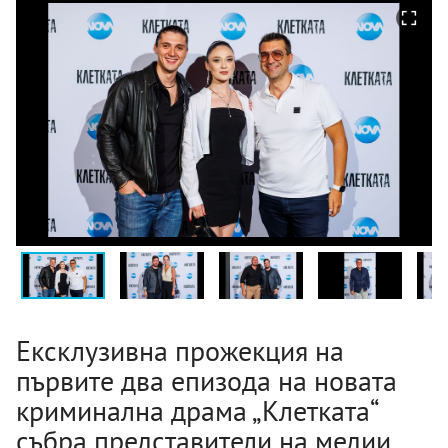
Ексклузивна прожекция на
първите два епизода на новата
криминална драма „Клетката“
събра представители на медии,