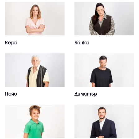
Кера
Бонка
Начо
Димитър