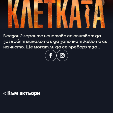
В сезон 2 героите неистово се опитват да
загърбят миналото и да започнат живота си
на чисто. Ще могат ли да се преборят за
втория шанс, въпреки тежките изпитания?
< Към актьори