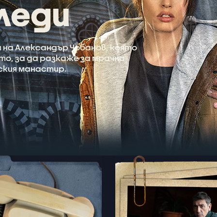
 на Александър Чобанов, която
о, за да разкаже за мрачна
ския манастир.