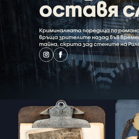
Криминалната поредица по романа
връща зрителите назад във времет
тайна, скрита зад стените на Рил