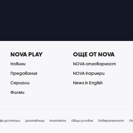
NOVA PLAY
ОЩЕ ОТ NOVA
Новини
NOVA отговорност
Предавания
NOVA Кариери
Сериали
News in English
Филми
фа за откъси
Доставчици
Контакти
Общи условия
Поверителност
По