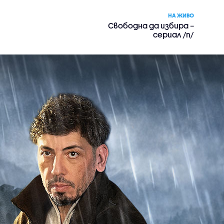
НА ЖИВО
Свободна да избира –
сериал /п/