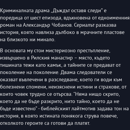
Криминалната драма „Дъждът оставя следи” е
поредица от шест епизода, вдъхновена от едноименния
роман на Александър Чобанов. Сериалът разказва
история, която навлиза дълбоко в мрачните пластове
на близкото ни минало.
В основата му стои мистериозно престъпление,
извършено в Рилския манастир – място, където
тишината тежи като камък, а тайните се предават от
поколение на поколение. Двама следователи се
оказват въвлечени в разследване, което ги води към
болезнени спомени, неизяснени истини и страхове, от
които човек трудно се отърсва. “Няма нищо скрито,
което да не бъде разкрито, нито тайно, което да не
бъде известено” - библейският лайтмотив задава тон на
история, в която истината понякога струва повече,
отколкото героите са готови да платят.