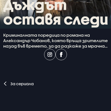
Криминалната поредица по романа на
Александър Чобанов, която връща зрителите
назад във времето, за да разкаже за мрачна
тайна, скрита зад стените на Рилския
манастир.
За сериала