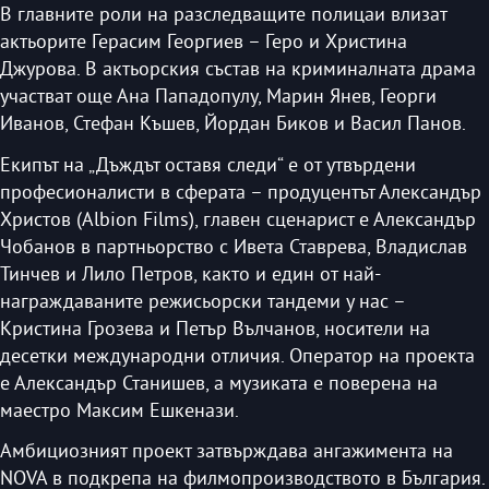
В главните роли на разследващите полицаи влизат
актьорите Герасим Георгиев – Геро и Христина
Джурова. В актьорския състав на криминалната драма
участват още Ана Пападопулу, Марин Янев, Георги
Иванов, Стефан Къшев, Йордан Биков и Васил Панов.
Екипът на „Дъждът оставя следи“ е от утвърдени
професионалисти в сферата – продуцентът Александър
Христов (Albion Films), главен сценарист е Александър
Чобанов в партньорство с Ивета Ставрева, Владислав
Тинчев и Лило Петров, както и един от най-
награждаваните режисьорски тандеми у нас –
Кристина Грозева и Петър Вълчанов, носители на
десетки международни отличия. Оператор на проекта
е Александър Станишев, а музиката е поверена на
маестро Максим Ешкенази.
Амбициозният проект затвърждава ангажимента на
NOVA в подкрепа на филмопроизводството в България.