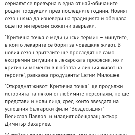
сериалът се превърна в една от най-обичаните
родни продукции през последните години. Новият
сезон няма да изневери на традицията и обещава
още по-интересни сюжетни завръзки.
"Критична точка е медицински термин – минутите,
в които лекарите се борят за човешкия живот. В
новия сезон зрителите ще проследят не само
екстремни ситуации в лекарската професия, но и
критични моменти в любовта и личния живот на
героите", разказва продуцентът Евтим Милошев.
"Откраднат живот: Критична точка" ще продължи
историята на някои от любимите персонажи, но ще
представи и нови лица, сред които звездата на
успешния български филм "Вездесъщият" –
Велислав Павлов и младият обещаващ актьор
Димитър Захариев.