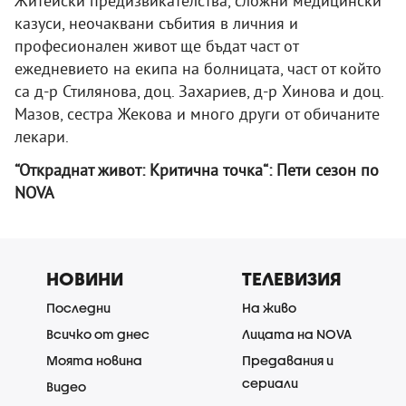
Житейски предизвикателства, сложни медицински
казуси, неочаквани събития в личния и
професионален живот ще бъдат част от
ежедневието на екипа на болницата, част от който
са д-р Стилянова, доц. Захариев, д-р Хинова и доц.
Мазов, сестра Жекова и много други от обичаните
лекари.
“Откраднат живот: Критична точка“: Пети сезон по
NOVA
НОВИНИ
ТЕЛЕВИЗИЯ
Последни
На живо
Всичко от днес
Лицата на NOVA
Моята новина
Предавания и
сериали
Видео