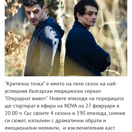
“Критична точка” е името на пети сезон на най-
успешния български медицински сериал
"Откраднат живот". Новите епизоди на поредицата
ще стартират в ефира на NOVA на 27 февруари в
20.00 ч. Със своите 4 сезона и 190 епизода, силния
си сюжет, изпълнен с драматични обрати и
емоционални моменти, и изключителния каст