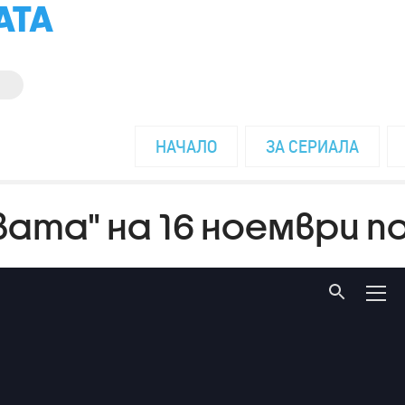
АТА
НАЧАЛО
ЗА СЕРИАЛА
авата" на 16 ноември п