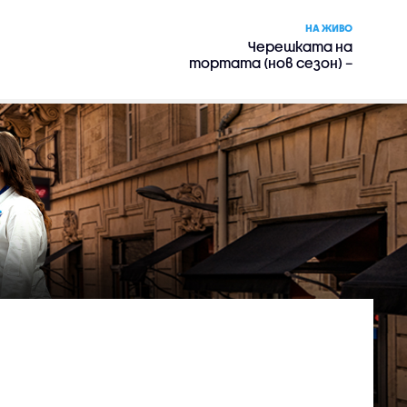
НА ЖИВО
Черешката на
тортата (нов сезон) –
риалити