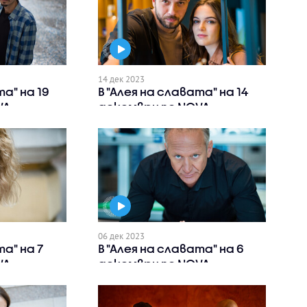
14 дек 2023
та" на 19
В "Алея на славата" на 14
VA
декември по NOVA
06 дек 2023
та" на 7
В "Алея на славата" на 6
VA
декември по NOVA