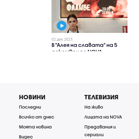
02 дек 2023
В "Алея на славата" на 5
декември по NOVA
НОВИНИ
ТЕЛЕВИЗИЯ
Последни
На живо
Всичко от днес
Лицата на NOVA
Моята новина
Предавания и
сериали
Видео