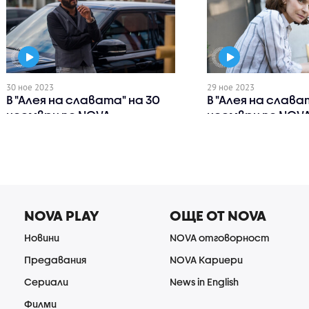
30 ное 2023
29 ное 2023
В "Алея на славата" на 30
В "Алея на слава
ноември по NOVA
ноември по NOV
NOVA PLAY
ОЩЕ ОТ NOVA
Новини
NOVA отговорност
Предавания
NOVA Кариери
Сериали
News in English
Филми