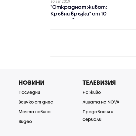
30 авг 2019
"Откраднат живот:
Кръвни връзки" от 10
септември
НОВИНИ
ТЕЛЕВИЗИЯ
Последни
На живо
Всичко от днес
Лицата на NOVA
Моята новина
Предавания и
сериали
Видео