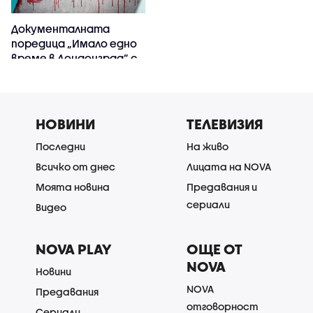
Документалната
поредица „Имало едно
време в Лондонград” с
премиера по NOVA NEWS
НОВИНИ
ТЕЛЕВИЗИЯ
Последни
На живо
Всичко от днес
Лицата на NOVA
Моята новина
Предавания и
сериали
Видео
NOVA PLAY
ОЩЕ ОТ
NOVA
Новини
NOVA
Предавания
отговорност
Сериали