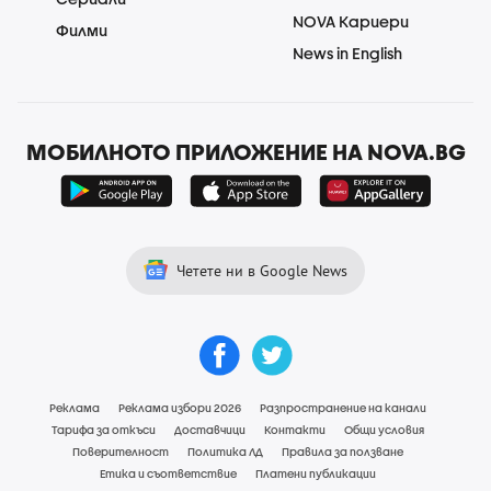
NOVA Кариери
Филми
News in English
МОБИЛНОТО ПРИЛОЖЕНИЕ НА NOVA.BG
Четете ни в Google News
Реклама
Реклама избори 2026
Разпространение на канали
Тарифа за откъси
Доставчици
Контакти
Общи условия
Поверителност
Политика ЛД
Правила за ползване
Етика и съответствие
Платени публикации