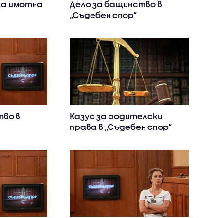
за имотна
Дело за бащинство в
„Съдебен спор”
тво в
Казус за родителски
права в „Съдебен спор”