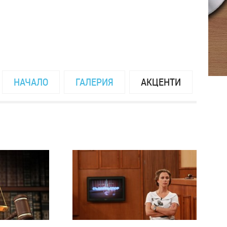
НАЧАЛО
ГАЛЕРИЯ
АКЦЕНТИ