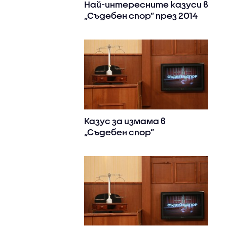
Най-интересните казуси в
„Съдебен спор” през 2014
година
Казус за измама в
„Съдебен спор”