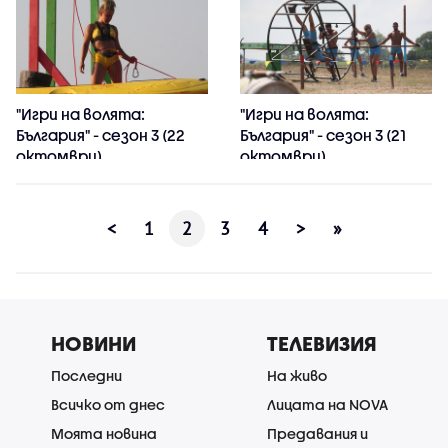
"Игри на волята:
"Игри на волята:
България" - сезон 3 (22
България" - сезон 3 (21
октомври)
октомври)
<
1
2
3
4
>
»
НОВИНИ
ТЕЛЕВИЗИЯ
Последни
На живо
Всичко от днес
Лицата на NOVA
Моята новина
Предавания и