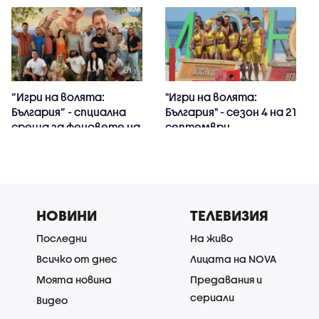
“Игри на волята:
"Игри на волята:
България” - спциална
България" - сезон 4 на 21
среща за феновете на
септември
формата
НОВИНИ
ТЕЛЕВИЗИЯ
Последни
На живо
Всичко от днес
Лицата на NOVA
Моята новина
Предавания и
сериали
Видео