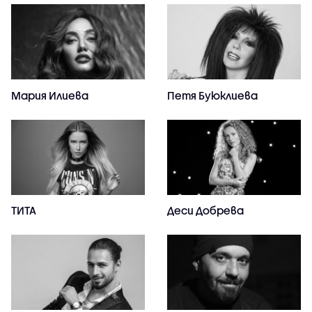
Мария Илиева
Петя Буюклиева
ТИТА
Деси Добрева