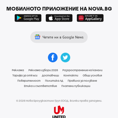
МОБИЛНОТО ПРИЛОЖЕНИЕ НА NOVA.BG
Четете ни в Google News
Реклама
Реклама избори 2026
Разпространение на канали
Тарифа за откъси
Доставчици
Контакти
Общи условия
Поверителност
Политика ЛД
Правила за ползване
Етика и съответствие
Платени публикации
© 2026 Нова Броудкастинг Груп ЕООД. Всички права запазени.