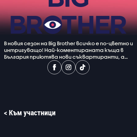
В новия сезон на Big Brother всичко е по-цветно и
интригуващо! Най-коментираната къща в
България приютява нови съквартиранти, а
водещи на шоуто отново са Александра
Богданска и Башар Рахал.
< Към участници