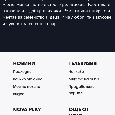
мюсюлманка, но не е строго религиозна. Работила е
в казина и е добър психолог. Романтична натура е и
мечтае за семейство и деца. Има любопитни вкусове
и чувство за естествен чар.
НОВИНИ
ТЕЛЕВИЗИЯ
Последни
На живо
Всичко от днес
Лицата на NOVA
Моята новина
Предавания и
сериали
Видео
NOVA PLAY
ОЩЕ ОТ