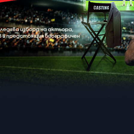
едява избора на актьора,
в в предстоящия биографичен