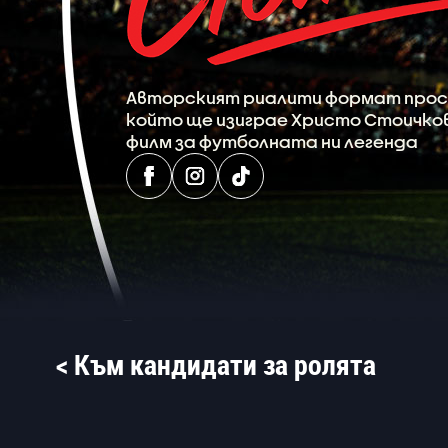
Авторският риалити формат просл
който ще изиграе Христо Стоичко
филм за футболната ни легенда
< Към кандидати за ролята