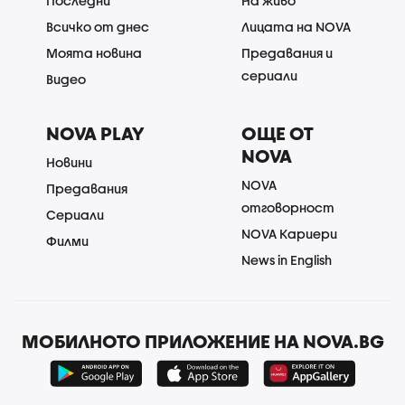
Последни
На живо
Всичко от днес
Лицата на NOVA
Моята новина
Предавания и
сериали
Видео
NOVA PLAY
ОЩЕ ОТ
NOVA
Новини
NOVA
Предавания
отговорност
Сериали
NOVA Кариери
Филми
News in English
МОБИЛНОТО ПРИЛОЖЕНИЕ НА NOVA.BG