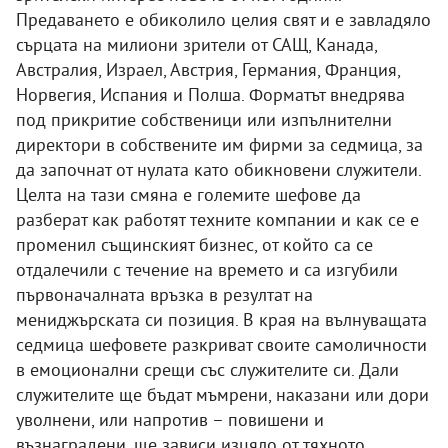
Предаването е обиколило целия свят и е завладяло
сърцата на милиони зрители от САЩ, Канада,
Австралия, Израел, Австрия, Германия, Франция,
Норвегия, Испания и Полша. Форматът внедрява
под прикритие собственици или изпълнителни
директори в собствените им фирми за седмица, за
да започнат от нулата като обикновени служители.
Целта на тази смяна е големите шефове да
разберат как работят техните компании и как се е
променил същинският бизнес, от който са се
отдалечили с течение на времето и са изгубили
първоначалната връзка в резултат на
мениджърската си позиция. В края на вълнуващата
седмица шефовете разкриват своите самоличности
в емоционални срещи със служителите си. Дали
служителите ще бъдат мъмрени, наказани или дори
уволнени, или напротив – повишени и
възнаградени, ще зависи изцяло от тяхното