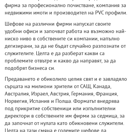
фирма за професионално почистване, компания за
недвижими имоти и производител на PVC профили.
Шефове на различни фирми напускат своите
удобни офиси и започват работа на възможно най-
ниско ниво в собствените си компании, напълно
дегизирани, за да не бъдат случайно разпознати от
служителите. Целта е да разберат какви са
проблемите отвътре и какво да направят, за да
подобрят бизнеса си.
Предаването е обиколило целия свят и е завладяло
сърцата на милиони зрители от САЩ, Канада,
Австралия, Израел, Австрия, Германия, Франция,
Норвегия, Испания и Полша. Форматът внедрява
под прикритие собственици или изпълнителни
директори в собствените им фирми за седмица, за
да започнат от нулата като обикновени служители.
Целта на тази смяна е големите шефове да