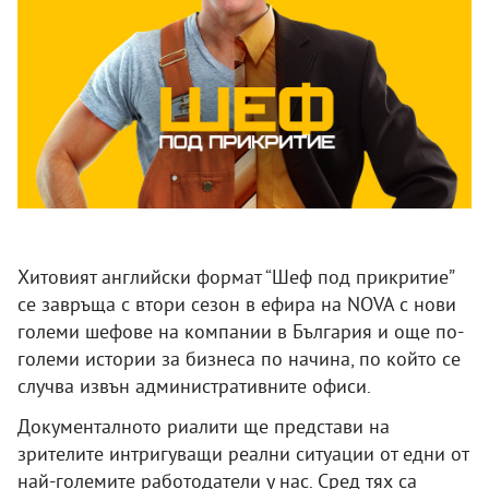
Хитовият английски формат “Шеф под прикритие”
се завръща с втори сезон в ефира на NOVA с нови
големи шефове на компании в България и още по-
големи истории за бизнеса по начина, по който се
случва извън административните офиси.
Документалното риалити ще представи на
зрителите интригуващи реални ситуации от едни от
най-големите работодатели у нас. Сред тях са