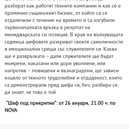
разберат как работят техните компании и как се е
променил същинският бизнес, от който са се
отдалечили с течение на времето и са изгубили
първоначалната връзка в резултат на
мениджърската си позиция. В края на вълнуващата
седмица шефовете разкриват своите самоличности
в емоционални срещи със служителите си. Каква
ще е развръзката – дали служителите ще бъдат
мъмрени, наказани или дори уволнени, или
напротив – повишени и възнаградени, ще зависи
изцяло от тяхното трудолюбие и отдаденост, които
са демонстрирали пред шефа си, без, разбира се,
да знаят, че това е той.
"Шеф под прикритие”: от 26 януари, 21.00 ч. по
NOVA