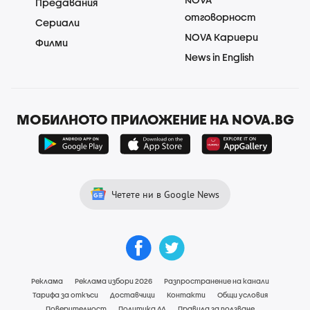
Предавания
отговорност
Сериали
NOVA Кариери
Филми
News in English
МОБИЛНОТО ПРИЛОЖЕНИЕ НА NOVA.BG
Четете ни в Google News
Реклама
Реклама избори 2026
Разпространение на канали
Тарифа за откъси
Доставчици
Контакти
Общи условия
Поверителност
Политика ЛД
Правила за ползване