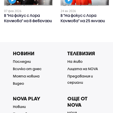
07 фев 2026
24 ян 2026
В "На фокус с Лора
В "На фокус с Лора
Крумова" на 8 февруари
Крумова" на 25 януари
очаквайте
очаквайте
НОВИНИ
ТЕЛЕВИЗИЯ
Последни
На живо
Всичко от днес
Лицата на NOVA
Моята новина
Предавания и
сериали
Видео
NOVA PLAY
ОЩЕ ОТ
NOVA
Новини
NOVA