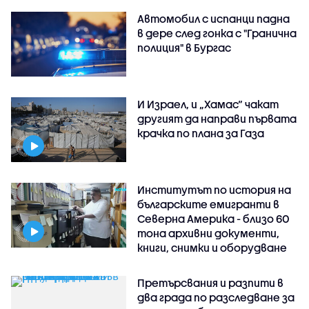
Автомобил с испанци падна
в дере след гонка с "Гранична
полиция" в Бургас
И Израел, и „Хамас“ чакат
другият да направи първата
крачка по плана за Газа
Институтът по история на
българските емигранти в
Северна Америка - близо 60
тона архивни документи,
книги, снимки и оборудване
Претърсвания и разпити в
два града по разследване за