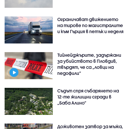
Ограничават движението
на тирове по магистралите
и към Гърция в петък и неделя
Тийнейджърите, задържани
за убийството в Пловдив,
твърдят, че са „ловци на
педофили”
Съдът спря събарянето на
12-те жилищни сгради в
„Баба Алино“
Доживотен затвор за мъжа,