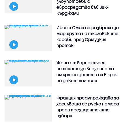
злоупотреби с
евросредства във ВиК-
Кърджали
Иран и Оман се разбраха за
маршрута на търговските
кораби през Ормузкия
проток
Жена от Варна търси
истината за внезапната
смърт на детето си в края
на деветия месец
Франция предупреждава за
засилваща се руска намеса
преди президентските
избори