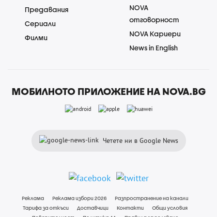
NOVA
Предавания
отговорност
Сериали
NOVA Кариери
Филми
News in English
МОБИЛНОТО ПРИЛОЖЕНИЕ НА NOVA.BG
Четете ни в Google News
Реклама
Реклама избори 2026
Разпространение на канали
Тарифа за откъси
Доставчици
Контакти
Общи условия