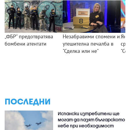
„ФБР“ предотвратява
Незабравими спомени и
Янк
бомбени атентати
утешителна печалба в
сре
"Сделка или не"
"Се
ПОСЛЕДНИ
Испански изтребители ще
могат да пазят българското
небе при необходимост