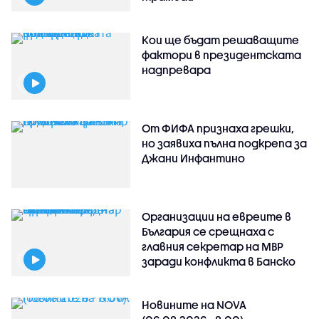
Кои ще бъдат решаващите
фактори в президентската
надпревара
От ФИФА признаха грешки,
но заявиха пълна подкрепа за
Джани Инфантино
Организации на евреите в
България се срещнаха с
главния секретар на МВР
заради конфликта в Банско
Новините на NOVA