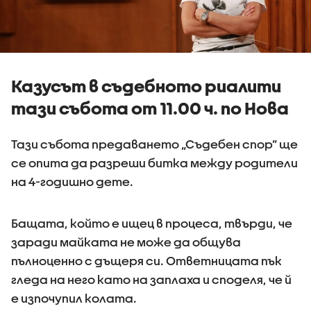
Казусът в съдебното риалити
тази събота от 11.00 ч. по Нова
Тази събота предаването „Съдебен спор” ще
се опита да разреши битка между родители
на 4-годишно дете.
Бащата, който е ищец в процеса, твърди, че
заради майката не може да общува
пълноценно с дъщеря си. Ответницата пък
гледа на него като на заплаха и споделя, че й
е изпочупил колата.