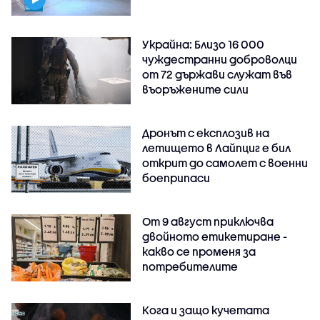
Украйна: Близо 16 000
чуждестранни доброволци
от 72 държави служат във
въоръжените сили
Дронът с експлозив на
летището в Лайпциг е бил
открит до самолет с военни
боеприпаси
От 9 август приключва
двойното етикетиране -
какво се променя за
потребителите
Кога и защо кучетата