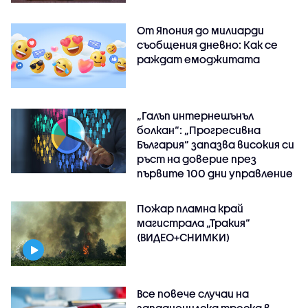
От Япония до милиарди
съобщения дневно: Как се
раждат емоджитата
„Галъп интернешънъл
болкан“: „Прогресивна
България“ запазва високия си
ръст на доверие през
първите 100 дни управление
Пожар пламна край
магистрала „Тракия“
(ВИДЕО+СНИМКИ)
Все повече случаи на