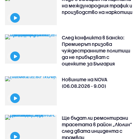
на международния трафик и
производство на наркотици
След конфликта в Банско:
Премиерът призова
чуждестранните политици
да не прибързват с
оценките за България
Новините на NOVA
(06.08.2026 - 9.00)
Ще бъдат ли ремонтирани
трасетата в район „Люлин”
след двата инцидента с
трамваи