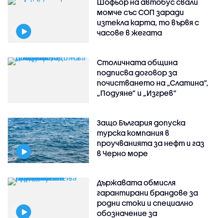
Шофьор на автобус свали
момче със СОП заради
изтекла карта, то вървя с
часове в жегата
Столичната община
подписва договор за
почистването на „Слатина”,
„Подуяне” и „Изгрев”
Защо България допуска
турска компания в
проучванията за нефт и газ
в Черно море
Държавата обмисля
гарантирани брандове за
родни стоки и специално
обозначение за