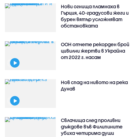
Нови огнища пламнаха в
Гърция, 40-градусови жеги и
бурен вятър усложняват
обстановката
ООН отчете рекорден брой
цивилни жертви в Украйна
от 2022 г. насам
Нов спад на нивото на река
Дунав
Свлачища след проливни
дъждове във Филипините
убиха четирима души