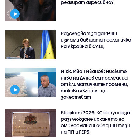
реагират агресивно?
Разследват за данъчни
измами бившата посланичка
на Украйна в САЩ
Инж. Иван Иванов: Ниските
нива на Дунав са последица
от климатичните промени,
такива явления ще
зачестяват
Бюджет 2026: КС допусна за
разглеждане искането на
омбудсмана и обедини тези
на ПП и ГЕРБ