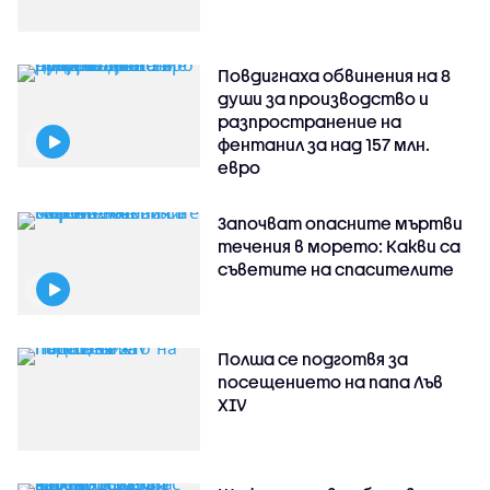
Повдигнаха обвинения на 8
души за производство и
разпространение на
фентанил за над 157 млн.
евро
Започват опасните мъртви
течения в морето: Какви са
съветите на спасителите
Полша се подготвя за
посещението на папа Лъв
XIV