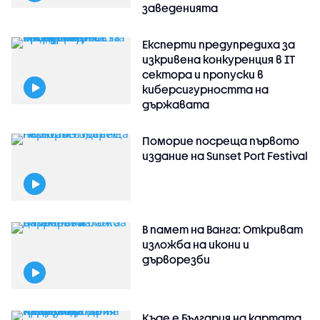
заведенията
Експерти предупредиха за
изкривена конкуренция в IT
сектора и пропуски в
киберсигурността на
държавата
Поморие посреща първото
издание на Sunset Port Festival
В памет на Ванга: Откриват
изложба на икони и
дърворезби
Къде е България на картата