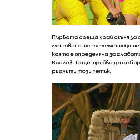
Първата среща край огъня за 
гласовете на съплеменниците
която е определяна за слабото
Кралев. Те ще трябва да се б
риалити този петък.