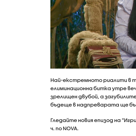
Най-екстремното риалити в т
елиминационна битка утре веч
зрелищен двубой, а загубилит
бъдеще в надпреварата ще бъ
Гледайте новия епизод на “Игр
ч. по NOVA.