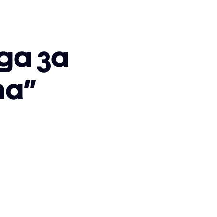
да за
та”