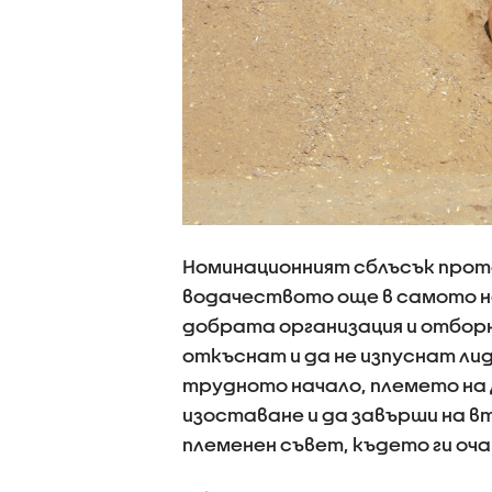
Номинационният сблъсък прот
водачеството още в самото на
добрата организация и отборна
откъснат и да не изпуснат лид
трудното начало, племето на 
изоставане и да завърши на 
племенен съвет, където ги о