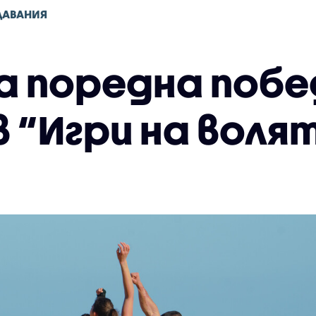
ДАВАНИЯ
 поредна побе
 “Игри на воля