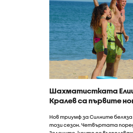
Шахматистката Елица
Кралев са първите н
Нов триумф за Силните беляза
този сезон. Четвъртата поре
Зелените, които се възползва