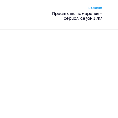
НА ЖИВО
Престъпни намерения –
сериал, сезон 3 /п/