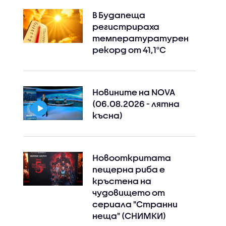
В Будапеща
регистрираха
температуратурен
рекорд от 41,1°C
Новините на NOVA
(06.08.2026 - лятна
късна)
Новооткритата
пещерна риба е
кръстена на
чудовището от
сериала "Странни
неща" (СНИМКИ)