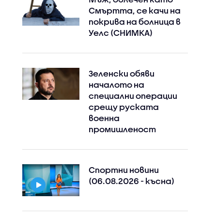
Смъртта, се качи на
покрива на болница в
Уелс (СНИМКА)
Зеленски обяви
началото на
специални операции
срещу руската
военна
промишленост
Спортни новини
(06.08.2026 - късна)