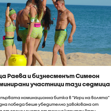
 Раева и бизнесменът Симеон
оминирани участници тази седмица
 първата номинационна битка в “Игри на волята”
дна победа беше убедително завоювана от
ха от спечеленото от техния капитан Раду