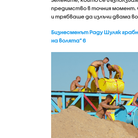
предимство в точния момент.
и трябваше да излъчи двама во
Бизнесменът Раду Шуляк грабн
на волята” 6