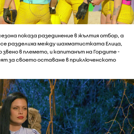
сезона показа разединение в жълтия отбор, а
 се разделиха между шахматистката Елица,
 звено в племето, и капитанът на Гордите -
орят за своето оставане в приключенското