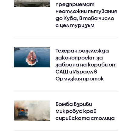
предприемат
неотложни пътувания
до Куба, в това число
с цел туризъм
Техеран разглежда
законопроект за
забрана на кораби от
САЩ и Израел в
Ормузкия проток
Бомба взриви
микробус край
сирийската столица