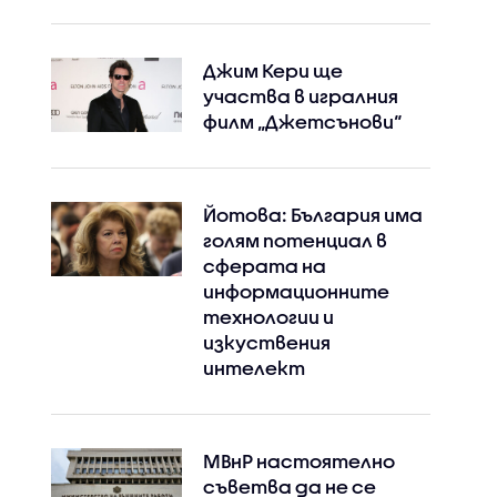
Джим Кери ще
участва в игралния
филм „Джетсънови“
Йотова: България има
голям потенциал в
сферата на
информационните
технологии и
изкуствения
интелект
МВнР настоятелно
съветва да не се