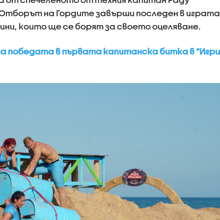
 Отборът на Гордите завърши последен в играта
ини, които ще се борят за своето оцеляване.
а победата в първата капитанска битка в “Игри