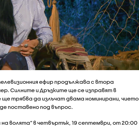
елевизионния ефир продължава с втора
ер. Силните и Дръзките ще се изправят в
е ще трябва да излъчат двама номинирани, чието
де поставено под въпрос.
и на волята” в четвъртък, 19 септември, от 20:00