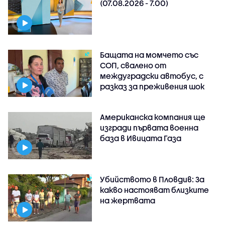
(07.08.2026 - 7.00)
Бащата на момчето със
СОП, свалено от
междуградски автобус, с
разказ за преживения шок
Американска компания ще
изгради първата военна
база в Ивицата Газа
Убийството в Пловдив: За
какво настояват близките
на жертвата