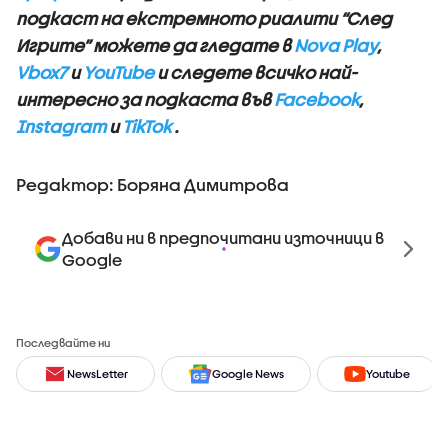
подкаст на екстремното риалити “След
Игрите” можете да гледате в
Nova Play
,
Vbox7
и
YouTube
и следете всичко най-
интересно за подкаста във
Facebook
,
Instagram
и
TikTok
.
Редактор: Боряна Димитрова
Добави ни в предпочитани източници в
Google
Последвайте ни
NewsLetter
Google News
Youtube