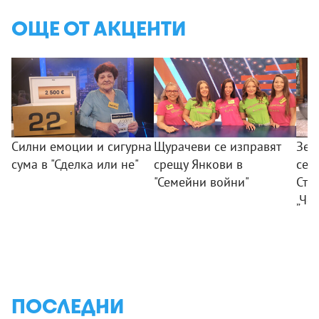
ОЩЕ ОТ АКЦЕНТИ
Силни емоции и сигурна
Щурачеви се изправят
Зел
сума в "Сделка или не"
срещу Янкови в
сез
"Семейни войни"
Ста
„Че
ПОСЛЕДНИ