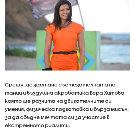
Срещу ще застане състезателката по
танци и въздушна акробатика Вера Хитова,
която ще разчита на двигателните си
умения, физическа подготовка и бърза мисъл,
за да сбъдне мечтата си за участие в
екстремното риалити.