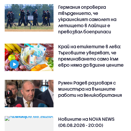
Германия опроверга
твърдението, че
украинският самолет на
летището в Лайпциг е
превозвал боеприпаси
Край на етикетите в лева:
Търговците уверяват, че
преминаването само към
евро няма да вдигне цените
Румен Радев разговаря с
министъра на външните
работи на Великобритания
Новините на NOVA NEWS
(06.08.2026 - 20:00)