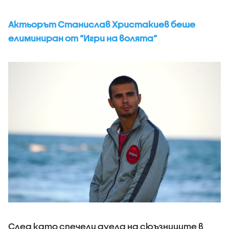
Актьорът Станислав Христакиев беше
елиминиран от “Игри на волята”
След като спечели дуела на сюъзниците в