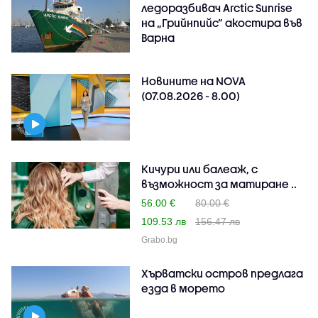
ледоразбивач Arctic Sunrise
на „Грийнпийс” акостира във
Варна
Новините на NOVA
(07.08.2026 - 8.00)
Кичури или балеаж, с
възможност за матиране ..
56.00 €
80.00 €
109.53 лв
156.47 лв
Grabo.bg
Хърватски остров предлага
езда в морето