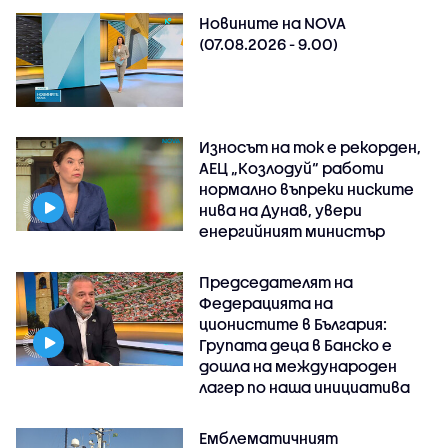
Новините на NOVA
(07.08.2026 - 9.00)
Износът на ток е рекорден,
АЕЦ „Козлодуй“ работи
нормално въпреки ниските
нива на Дунав, увери
енергийният министър
Председателят на
Федерацията на
ционистите в България:
Групата деца в Банско е
дошла на международен
лагер по наша инициатива
Емблематичният