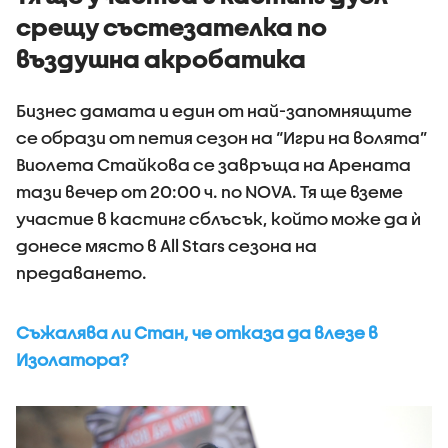
срещу състезателка по
въздушна акробатика
Бизнес дамата и един от най-запомнящите
се образи от петия сезон на “Игри на волята”
Виолета Стайкова се завръща на Арената
тази вечер от 20:00 ч. по NOVA. Тя ще вземе
участие в кастинг сблъсък, който може да ѝ
донесе място в All Stars сезона на
предаването.
Съжалява ли Стан, че отказа да влезе в
Изолатора?