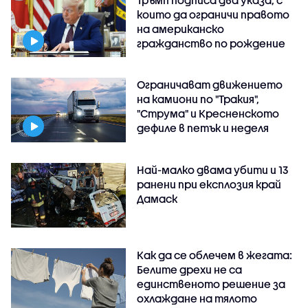
които да ограничи правото
на американско
гражданство по рождение
Ограничават движението
на камиони по "Тракия",
"Струма" и Кресненското
дефиле в петък и неделя
Най-малко двама убити и 13
ранени при експлозия край
Дамаск
Как да се облечем в жегата:
Белите дрехи не са
единственото решение за
охлаждане на тялото