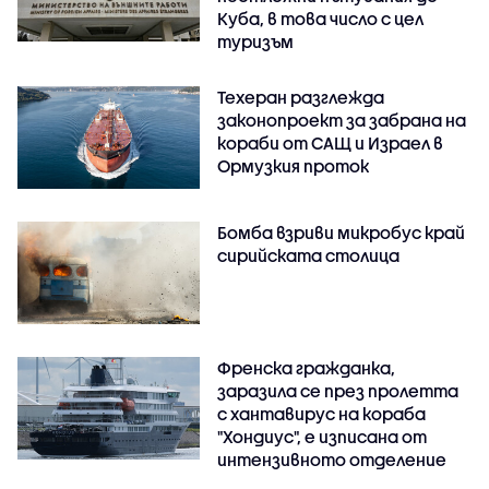
Куба, в това число с цел
туризъм
Техеран разглежда
законопроект за забрана на
кораби от САЩ и Израел в
Ормузкия проток
Бомба взриви микробус край
сирийската столица
Френска гражданка,
заразила се през пролетта
с хантавирус на кораба
"Хондиус", е изписана от
интензивното отделение