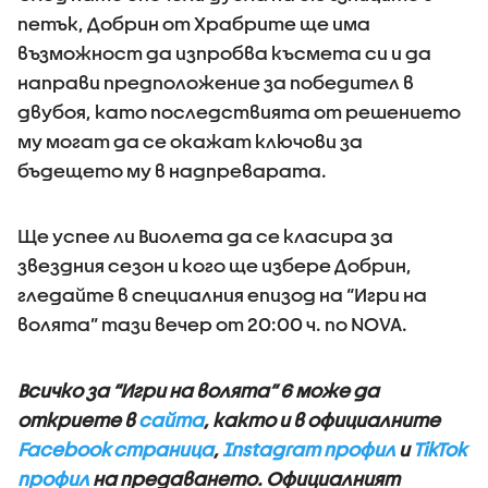
петък, Добрин от Храбрите ще има
възможност да изпробва късмета си и да
направи предположение за победител в
двубоя, като последствията от решението
му могат да се окажат ключови за
бъдещето му в надпреварата.
Ще успее ли Виолета да се класира за
звездния сезон и кого ще избере Добрин,
гледайте в специалния епизод на “Игри на
волята” тази вечер от 20:00 ч. по NOVA.
Всичко за “Игри на волята” 6 може да
откриете в
сайта
, както и в официалните
Facebook страница
,
Instagram профил
и
TikTok
профил
на предаването. Официалният