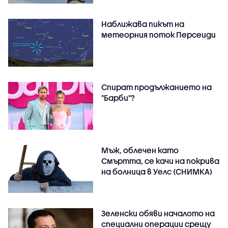
Наближава пикът на
метеорния поток Персеиди
Спират продължанието на
"Барби"?
Мъж, облечен като
Смъртта, се качи на покрива
на болница в Уелс (СНИМКА)
Зеленски обяви началото на
специални операции срещу