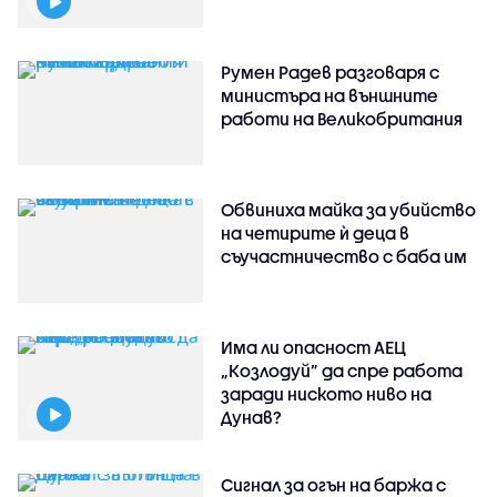
Румен Радев разговаря с
министъра на външните
работи на Великобритания
Обвиниха майка за убийство
на четирите ѝ деца в
съучастничество с баба им
Има ли опасност АЕЦ
„Козлодуй” да спре работа
заради ниското ниво на
Дунав?
Сигнал за огън на баржа с