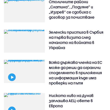
Столичните райони
„Слатина“, „Подуяне“ и
„Изгрев“ се сдобиха с
договор за почистване
Зеленски пристига в Сърбия
на първа визита след
началото на войната в
Украйна
Всяка държава членка на ЕС
може да реши да ограничи
споделянето в приложения
на информация къде има
проверки на пътя
Ниското ниво на Дунав
заплашва АЕЦ-овете в
Европа