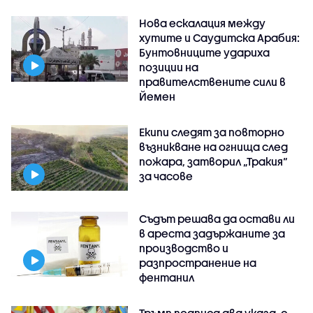
Нова ескалация между
хутите и Саудитска Арабия:
Бунтовниците удариха
позиции на
правителствените сили в
Йемен
Екипи следят за повторно
възникване на огнища след
пожара, затворил „Тракия“
за часове
Съдът решава да остави ли
в ареста задържаните за
производство и
разпространение на
фентанил
Тръмп подписа два указа, с