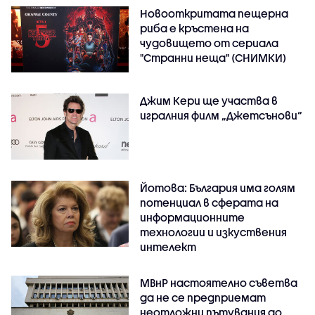
Новооткритата пещерна
риба е кръстена на
чудовището от сериала
"Странни неща" (СНИМКИ)
Джим Кери ще участва в
игралния филм „Джетсънови“
Йотова: България има голям
потенциал в сферата на
информационните
технологии и изкуствения
интелект
МВнР настоятелно съветва
да не се предприемат
неотложни пътувания до