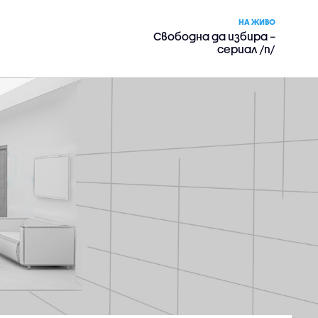
НА ЖИВО
Свободна да избира –
сериал /п/