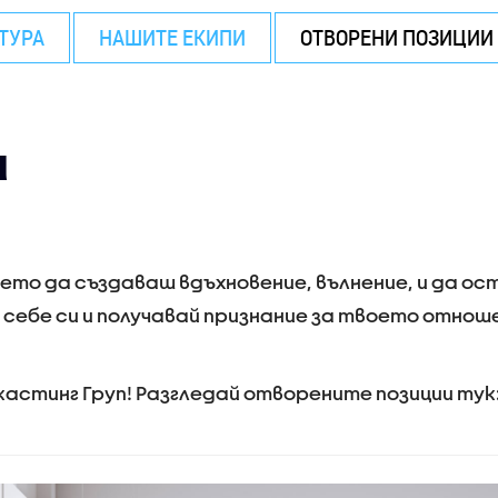
ТУРА
НАШИТЕ ЕКИПИ
ОТВОРЕНИ ПОЗИЦИИ
и
ето да създаваш вдъхновение, вълнение, и да ос
себе си и получавай признание за твоето отнош
астинг Груп! Разгледай отворените позиции тук