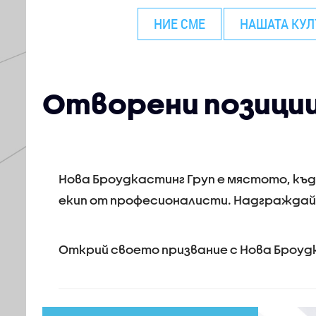
НИЕ СМЕ
НАШАТА КУЛ
Отворени позици
Нова Броудкастинг Груп е мястото, къд
екип от професионалисти. Надграждай 
Открий своето призвание с Нова Броудк