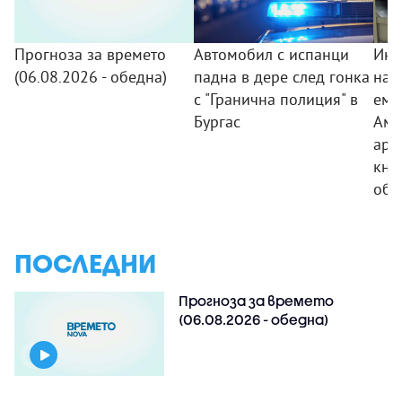
Прогноза за времето
Автомобил с испанци
Инс
(06.08.2026 - обедна)
падна в дере след гонка
на 
с "Гранична полиция" в
еми
Бургас
Аме
арх
кни
обо
ПОСЛЕДНИ
Прогноза за времето
(06.08.2026 - обедна)