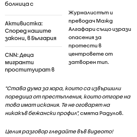
болница с
измръзване
Журналистът и
преводач Мажд
Активистка:
Алгафари също изрази
Според нашите
опасения за
закони, в България
няма бежанци
протести в
центровете от
CNN: Деца
затворен тип.
мигранти
проституират в
сърцето на Атина
"Става дума за хора, които са извършили
поредица от престъпления, които отгоре на
това имат искания. Те не оговарят на
никакъв бежански профил",
смята Радулов.
Целия разговор гледайте във видеото!