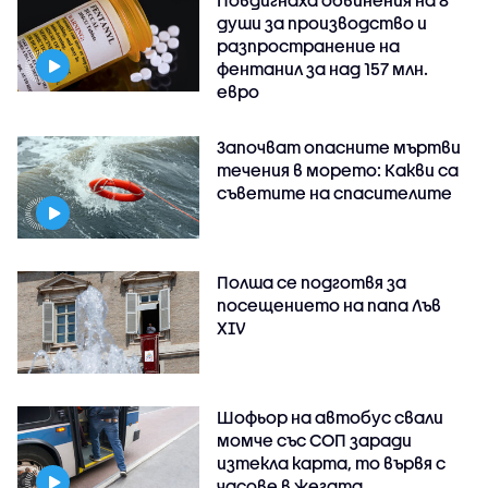
души за производство и
разпространение на
фентанил за над 157 млн.
евро
Започват опасните мъртви
течения в морето: Какви са
съветите на спасителите
Полша се подготвя за
посещението на папа Лъв
XIV
Шофьор на автобус свали
момче със СОП заради
изтекла карта, то вървя с
часове в жегата