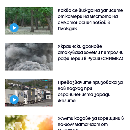
Какво се вижда на записите
от камери на мястото на
смъртоносния побой в
Пловдив
Украински дронове
атакуваха големи петролни
рафинерии в Русия (СНИМКА)
Превозвачите призоваха за
нов подход при
ограниченията заради
жегите
Жълти кодове за горещини в
по-голямата част от