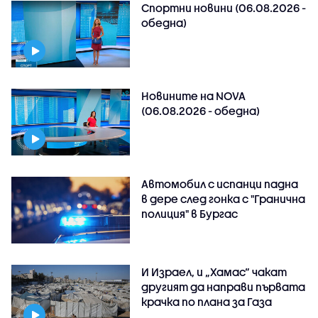
Спортни новини (06.08.2026 -
обедна)
Новините на NOVA
(06.08.2026 - обедна)
Автомобил с испанци падна
в дере след гонка с "Гранична
полиция" в Бургас
И Израел, и „Хамас“ чакат
другият да направи първата
крачка по плана за Газа