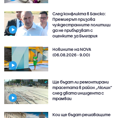
След конфликта в Банско:
Премиерът призова
чуждестранните политици
да не прибързват с
оценките за България
Новините на NOVA
(06.08.2026 - 9.00)
Ще бъдат ли ремонтирани
трасетата в район „Люлин”
след двата инцидента с
трамваи
Кои ще бъдат решаващите