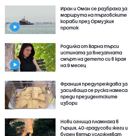
Иран и Оман се разбраха за
маршрута на търговските
кораби през Ормузкия
проток
Родилка от Варна търси
истината за внезапната
смърт на детето си в края
на 9 месец
Франция предупреждава за
засилваща се руска намеса
преди президентските
избори
Нови огнища пламнаха в
Гърция, 40-градусови жеги и
бурен вятър усложняват