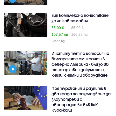
Вип комплексно почистване
за лек автомобил
55.00 €
85.00 €
107.57 лв
166.25 лв
Grabo.bg
Институтът по история на
българските емигранти в
Северна Америка - близо 60
тона архивни документи,
книги, снимки и оборудване
Претърсвания и разпити в
два града по разследване за
злоупотреби с
евросредства във ВиК-
Кърджали