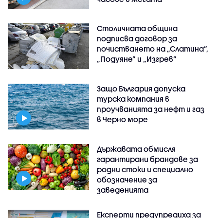
Столичната община
подписва договор за
почистването на „Слатина”,
„Подуяне” и „Изгрев”
Защо България допуска
турска компания в
проучванията за нефт и газ
в Черно море
Държавата обмисля
гарантирани брандове за
родни стоки и специално
обозначение за
заведенията
Експерти предупредиха за