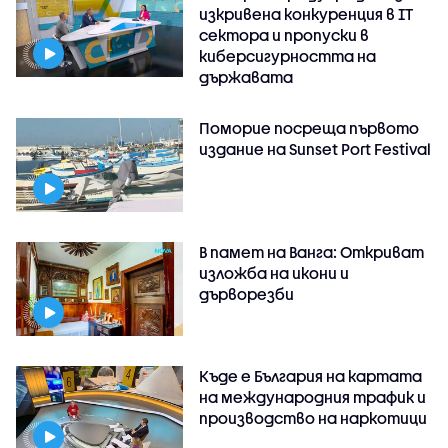
изкривена конкуренция в IT
сектора и пропуски в
киберсигурността на
държавата
Поморие посреща първото
издание на Sunset Port Festival
В памет на Ванга: Откриват
изложба на икони и
дърворезби
Къде е България на картата
на международния трафик и
производство на наркотици