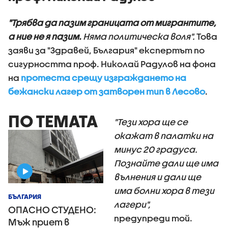
"Трябва да пазим границата от мигрантите,
а ние не я пазим.
Няма политическа воля".
Това
заяви за "Здравей, България" експертът по
сигурността проф. Николай Радулов на фона
на
протеста срещу изграждането на
бежански лагер от затворен тип в Лесово
.
ПО ТЕМАТА
"Тези хора ще се
окажат в палатки на
минус 20 градуса.
Познайте дали ще има
вълнения и дали ще
има болни хора в тези
БЪЛГАРИЯ
лагери",
ОПАСНО СТУДЕНО:
предупреди той.
Мъж приет в