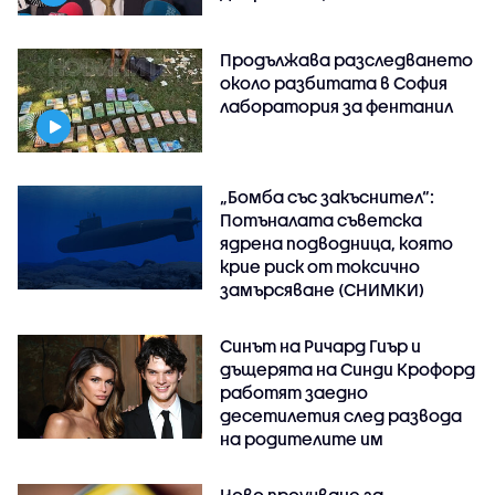
Продължава разследването
около разбитата в София
лаборатория за фентанил
„Бомба със закъснител“:
Потъналата съветска
ядрена подводница, която
крие риск от токсично
замърсяване (СНИМКИ)
Синът на Ричард Гиър и
дъщерята на Синди Крофорд
работят заедно
десетилетия след развода
на родителите им