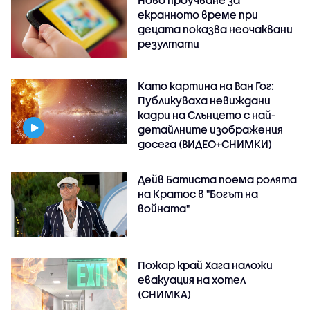
Ново проучване за
екранното време при
децата показва неочаквани
резултати
Като картина на Ван Гог:
Публикуваха невиждани
кадри на Слънцето с най-
детайлните изображения
досега (ВИДЕО+СНИМКИ)
Дейв Батиста поема ролята
на Кратос в "Богът на
войната"
Пожар край Хага наложи
евакуация на хотел
(СНИМКА)