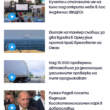
Кучета и стопаните им на
кино под открито небе в Лос
Анджелис (ВИДЕО)
Екипаж на танкер съобщи за
два взрива в Ормузкия
проток край бреговете на
Оман
Над 15 000 проверени
автомобила за денонощие,
засилените проверки на
пътя продължават
Румен Радев посети
бъдещия
високотехнологичен парк в
Доброславци