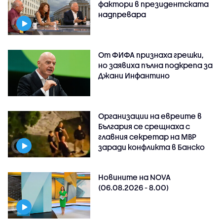
фактори в президентската
надпревара
От ФИФА признаха грешки,
но заявиха пълна подкрепа за
Джани Инфантино
Организации на евреите в
България се срещнаха с
главния секретар на МВР
заради конфликта в Банско
Новините на NOVA
(06.08.2026 - 8.00)