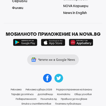
Сериали
NOVA Кариери
Филми
News in English
МОБИЛНОТО ПРИЛОЖЕНИЕ НА NOVA.BG
Четете ни в Google News
Реклама
Реклама избори 2026
Разпространение на канали
Тарифа за откъси
Доставчици
Контакти
Общи условия
Поверителност
Политика ЛД
Правила за ползване
Етика и съответствие
Платени публикации