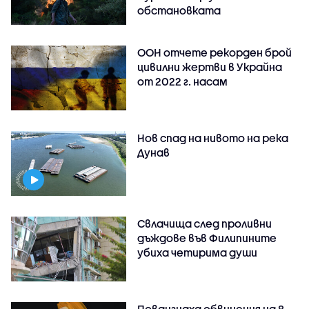
обстановката
ООН отчете рекорден брой
цивилни жертви в Украйна
от 2022 г. насам
Нов спад на нивото на река
Дунав
Свлачища след проливни
дъждове във Филипините
убиха четирима души
Повдигнаха обвинения на 8