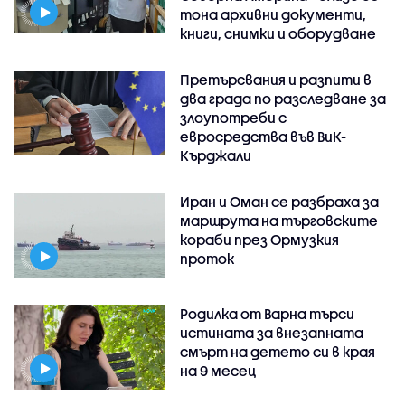
тона архивни документи,
книги, снимки и оборудване
Претърсвания и разпити в
два града по разследване за
злоупотреби с
евросредства във ВиК-
Кърджали
Иран и Оман се разбраха за
маршрута на търговските
кораби през Ормузкия
проток
Родилка от Варна търси
истината за внезапната
смърт на детето си в края
на 9 месец