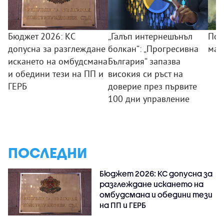
Бюджет 2026: КС
„Галъп интернешънъл
Пож
допусна за разглеждане
болкан“: „Прогресивна
маг
искането на омбудсмана
България“ запазва
и обедини тези на ПП и
високия си ръст на
ГЕРБ
доверие през първите
100 дни управление
ПОСЛЕДНИ
Бюджет 2026: КС допусна за
разглеждане искането на
омбудсмана и обедини тези
на ПП и ГЕРБ