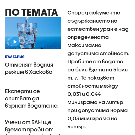
ПО ТЕМАТА
Според документа
съдържанието на
естествен уран е над
определената
максимално
допустима стойност.
БЪЛГАРИЯ
Пробите от водата
Отменят водния
са били взети на 5 юли
режим в Хасково
т. г.. Те показват
стойности между
Експерти се
0,031 и 0,044
опитват да
милиграма на литър
върнат водата на
при допустима норма
Хасково
0,03 милиграма на
Учени от БАН ще
литър.
вземат проби от