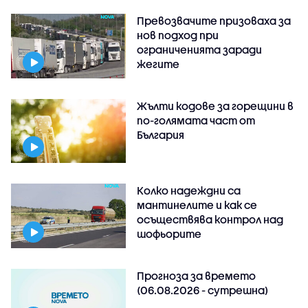
Превозвачите призоваха за
нов подход при
ограниченията заради
жегите
Жълти кодове за горещини в
по-голямата част от
България
Колко надеждни са
мантинелите и как се
осъществява контрол над
шофьорите
Прогноза за времето
(06.08.2026 - сутрешна)