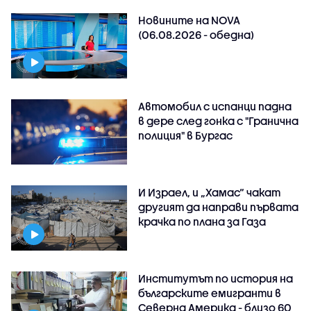
Новините на NOVA
(06.08.2026 - обедна)
Автомобил с испанци падна
в дере след гонка с "Гранична
полиция" в Бургас
И Израел, и „Хамас“ чакат
другият да направи първата
крачка по плана за Газа
Институтът по история на
българските емигранти в
Северна Америка - близо 60