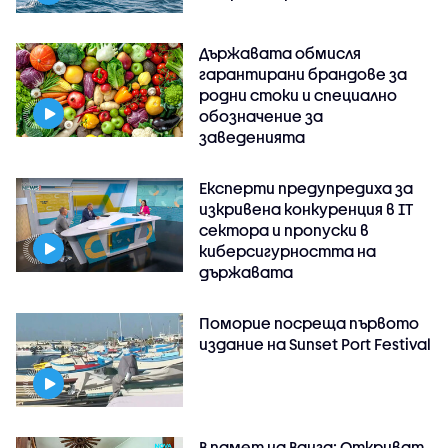
Държавата обмисля
гарантирани брандове за
родни стоки и специално
обозначение за
заведенията
Експерти предупредиха за
изкривена конкуренция в IT
сектора и пропуски в
киберсигурността на
държавата
Поморие посреща първото
издание на Sunset Port Festival
В памет на Ванга: Откриват