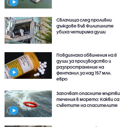
Свлачища след проливни
дъждове във Филипините
убиха четирима души
Повдигнаха обвинения на 8
души за производство и
разпространение на
фентанил за над 157 млн.
евро
Започват опасните мъртви
течения в морето: Какви са
съветите на спасителите