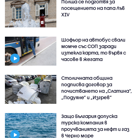
Полша се подготвя за
посещението на папа Лъв
XIV
Шофьор на автобус свали
момче със СОП заради
изтекла карта, то вървя с
часове в жегата
Столичната община
подписва договор за
почистването на „Слатина”,
„Подуяне” и „Изгрев”
Защо България допуска
турска компания в
проучванията за нефт и газ
в Черно море