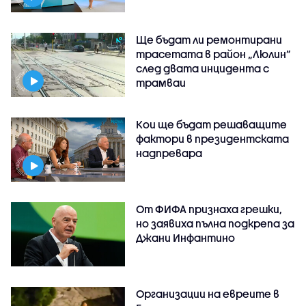
Ще бъдат ли ремонтирани
трасетата в район „Люлин”
след двата инцидента с
трамваи
Кои ще бъдат решаващите
фактори в президентската
надпревара
От ФИФА признаха грешки,
но заявиха пълна подкрепа за
Джани Инфантино
Организации на евреите в