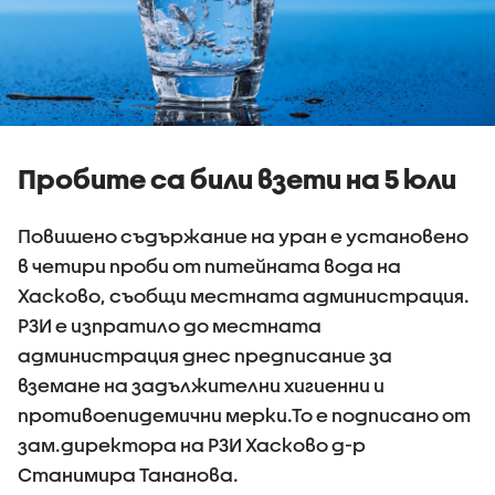
Пробите са били взети на 5 юли
Повишено съдържание на уран е установено
в четири проби от питейната вода на
Хасково, съобщи местната администрация.
РЗИ е изпратило до местната
администрация днес предписание за
вземане на задължителни хигиенни и
противоепидемични мерки.То е подписано от
зам.директора на РЗИ Хасково д-р
Станимира Тананова.