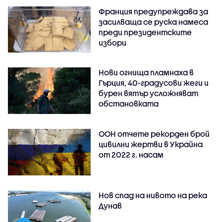
Франция предупреждава за
засилваща се руска намеса
преди президентските
избори
Нови огнища пламнаха в
Гърция, 40-градусови жеги и
бурен вятър усложняват
обстановката
ООН отчете рекорден брой
цивилни жертви в Украйна
от 2022 г. насам
Нов спад на нивото на река
Дунав