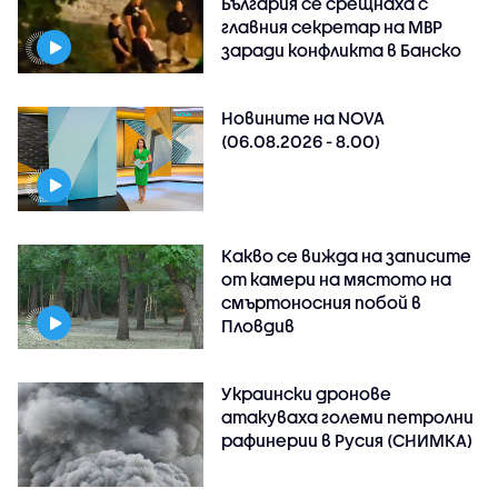
България се срещнаха с
главния секретар на МВР
заради конфликта в Банско
Новините на NOVA
(06.08.2026 - 8.00)
Какво се вижда на записите
от камери на мястото на
смъртоносния побой в
Пловдив
Украински дронове
атакуваха големи петролни
рафинерии в Русия (СНИМКА)