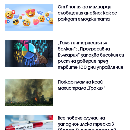
От Япония до милиарди
съобщения дневно: Как се
раждат емоджитата
„Галъп интернешънъл
болкан“: „Прогресивна
България“ запазва високия си
ръст на доверие през
първите 100 дни управление
Пожар пламна край
магистрала „Тракия“
Все повече случаи на
западнонилска треска в
Европа, Гърция е сред най-