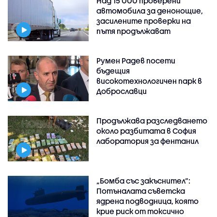
Над 15 000 проверени
автомобила за денонощие,
засилените проверки на
пътя продължават
Румен Радев посети
бъдещия
високотехнологичен парк в
Доброславци
Продължава разследването
около разбитата в София
лаборатория за фентанил
„Бомба със закъснител“:
Потъналата съветска
ядрена подводница, която
крие риск от токсично