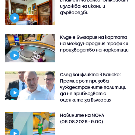
изложба на икони и
дърворезби
Къде е България на картата
на международния трафик и
производство на наркотици
След конфликта в Банско:
Премиерът призова
чуждестранните политици
да не прибързват с
оценките за България
Новините на NOVA
(06.08.2026 - 9.00)