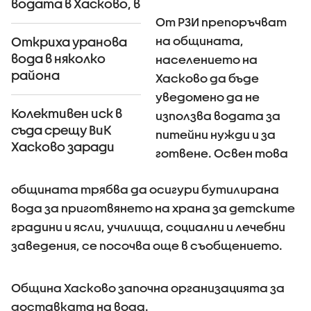
водата в Хасково, в
която бе открит
От РЗИ препоръчват
уран
на общината,
Откриха уранова
вода в няколко
населението на
района
Хасково да бъде
уведомено да не
Колективен иск в
използва водата за
съда срещу ВиК
питейни нужди и за
Хасково заради
готвене. Освен това
урана
общината трябва да осигури бутилирана
вода за приготвянето на храна за детските
градини и ясли, училища, социални и лечебни
заведения, се посочва още в съобщението.
Община Хасково започна организацията за
доставката на вода.