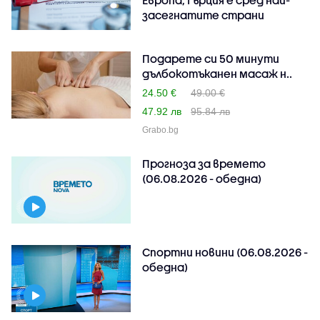
засегнатите страни
Подарете си 50 минути
дълбокотъканен масаж н..
24.50 €
49.00 €
47.92 лв
95.84 лв
Grabo.bg
Прогноза за времето
(06.08.2026 - обедна)
Спортни новини (06.08.2026 -
обедна)