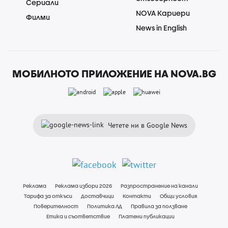
Сериали
NOVA Кариери
Филми
News in English
МОБИЛНОТО ПРИЛОЖЕНИЕ НА NOVA.BG
Четете ни в Google News
Реклама
Реклама избори 2026
Разпространение на канали
Тарифа за откъси
Доставчици
Контакти
Общи условия
Поверителност
Политика ЛД
Правила за ползване
Етика и съответствие
Платени публикации