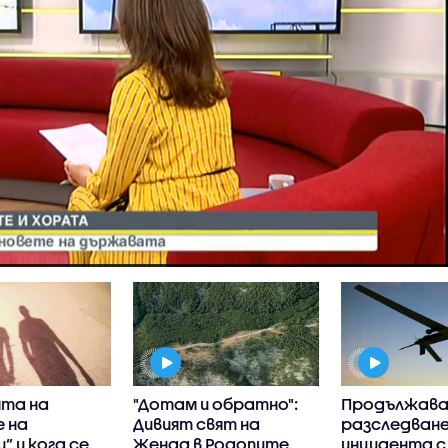
та на
"Дотам и обратно":
Продължав
 на
Дивият свят на
разследван
” и кога се
Женда в Родопите
инцидента с