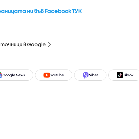
аницата ни във Facebook ТУК
зточници в Google
Google News
Youtube
Viber
TikTok