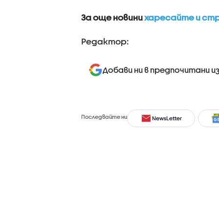
За още новини
харесайте и стр
Редактор:
Добави ни в предпочитани и
Последвайте ни
NewsLetter