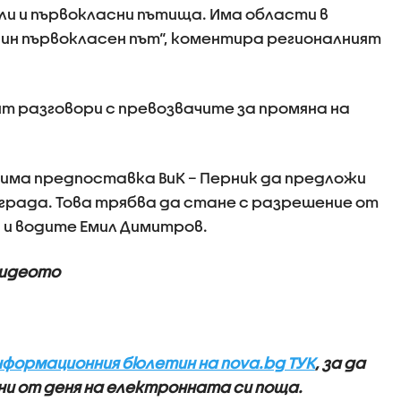
 и първокласни пътища. Има области в
дин първокласен път“, коментира регионалният
ят разговори с превозвачите за промяна на
 има предпоставка ВиК – Перник да предложи
 града. Това трябва да стане с разрешение от
 и водите Емил Димитров.
видеото
нформационния бюлетин на nova.bg ТУК
, за да
и от деня на електронната си поща.