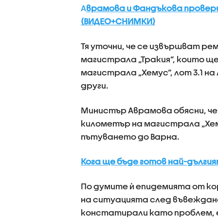
А
врамова и Фандъкова провер
(ВИДЕО+СНИМКИ)
Тя уточни, че се извършват ре
магистрала „Тракия“, които ще
магистрала „Хемус“, лот 3.1 на
други.
Министър Аврамова обясни, че
километър на магистрала „Хем
пътуването до Варна.
Кога ще бъде готов най-дългия
По думите ѝ епидемията от ко
на ситуацията след въвеждане
констатирали като проблем, е