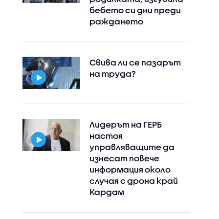
бебето си дни преди
раждането
Свива ли се пазарът
на труда?
Instagram
Facebook
Лидерът на ГЕРБ
настоя
управляващите да
изнесат повече
информация около
случая с дрона край
Кардам