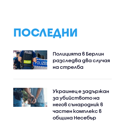
иви край
действия срещу
България
ПОСЛЕДНИ
Полицията в Берлин
разследва два случая
на стрелба
Украинец е задържан
за убийството на
негов сънародник в
частен комплекс в
община Несебър