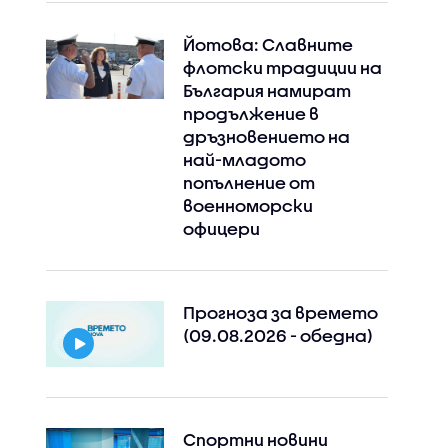
Йотова: Славните
флотски традиции на
България намират
продължение в
дръзновението на
най-младото
попълнение от
военноморски
офицери
Прогноза за времето
(09.08.2026 - обедна)
Спортни новини