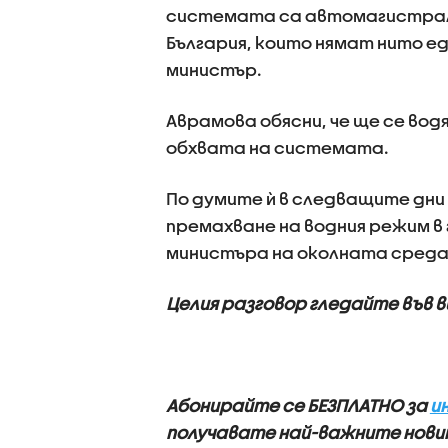
системата са автомагистрали
България, които нямат нито е
министър.
Аврамова обясни, че ще се вод
обхвата на системата.
По думите ѝ в следващите дни
премахване на водния режим в
министъра на околната среда
Целия разговор гледайте във 
Абонирайте се БЕЗПЛАТНО за
и
получавате най-важните новин