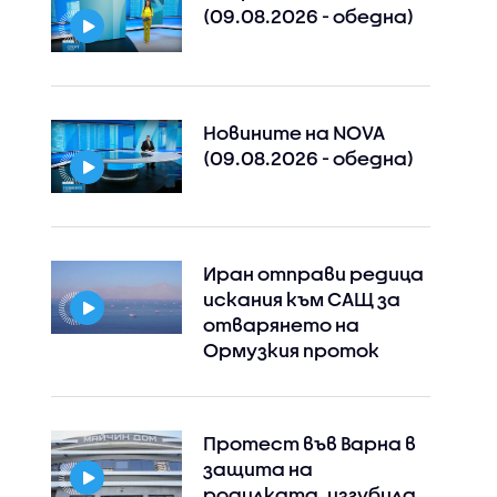
(09.08.2026 - обедна)
Новините на NOVA
(09.08.2026 - обедна)
Иран отправи редица
искания към САЩ за
отварянето на
Ормузкия проток
Протест във Варна в
защита на
родилката, изгубила