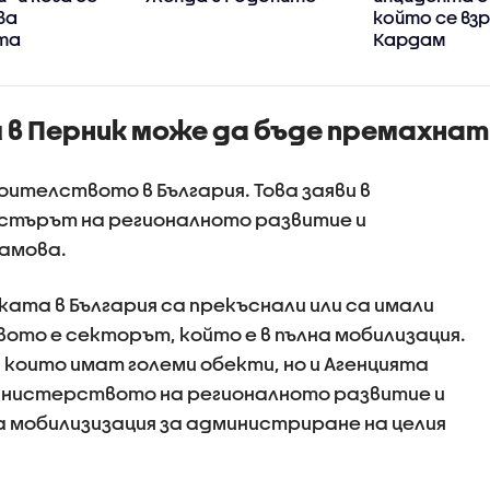
ва
който се взр
та
Кардам
 в Перник може да бъде премахнат
ителството в България. Това заяви в
истърът на регионалното развитие и
амова.
ката в България са прекъснали или са имали
то е секторът, който е в пълна мобилизация.
които имат големи обекти, но и Агенцията
нистерството на регионалното развитие и
 мобилизизация за администриране на целия