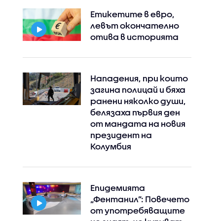
Етикетите в евро,
левът окончателно
отива в историята
Нападения, при които
загина полицай и бяха
ранени няколко души,
белязаха първия ден
от мандата на новия
президент на
Колумбия
Епидемията
„Фентанил”: Повечето
от употребяващите