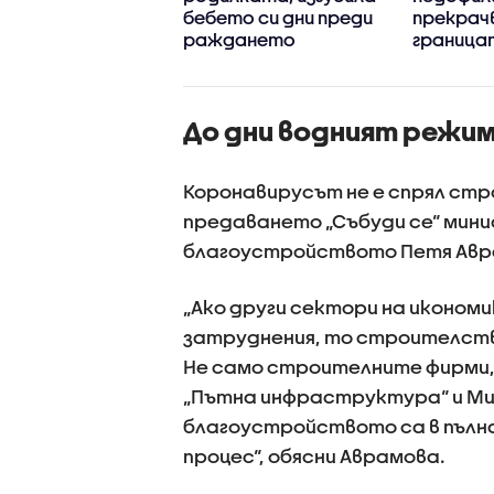
бебето си дни преди
прекрач
раждането
граница
До дни водният режим
Коронавирусът не е спрял стро
предаването „Събуди се“ мин
благоустройството Петя Авр
„Ако други сектори на икономи
затруднения, то строителство
Не само строителните фирми, 
„Пътна инфраструктура“ и Ми
благоустройството са в пълна
процес“, обясни Аврамова.