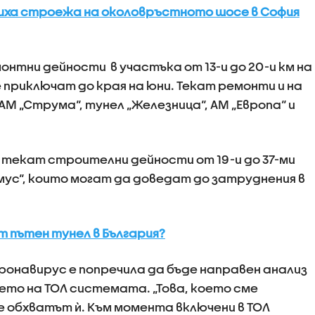
иха строежа на околовръстното шосе в София
монтни дейности в участъка от 13-и до 20-и км на
 приключат до края на юни. Текат ремонти и на
 АМ „Струма“, тунел „Железница“, АМ „Европа“ и
 текат строителни дейности от 19-и до 37-ми
ус“, които могат да доведат до затруднения в
т пътен тунел в България?
ронавирус е попречила да бъде направен анализ
то на ТОЛ системата. „Това, което сме
 обхватът ѝ. Към момента включени в ТОЛ