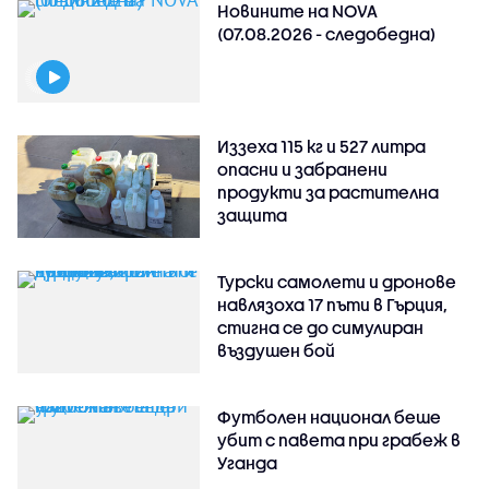
Новините на NOVA
(07.08.2026 - следобедна)
Иззеха 115 кг и 527 литра
опасни и забранени
продукти за растителна
защита
Турски самолети и дронове
навлязоха 17 пъти в Гърция,
стигна се до симулиран
въздушен бой
Футболен национал беше
убит с павета при грабеж в
Уганда