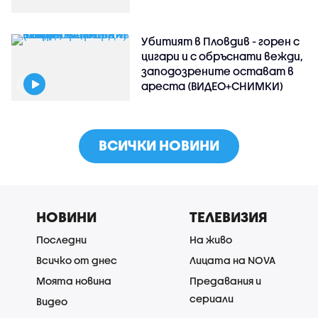
Убитият в Пловдив - горен с
цигари и с обръснати вежди,
заподозрените остават в
ареста (ВИДЕО+СНИМКИ)
ВСИЧКИ НОВИНИ
НОВИНИ
ТЕЛЕВИЗИЯ
Последни
На живо
Всичко от днес
Лицата на NOVA
Моята новина
Предавания и
сериали
Видео