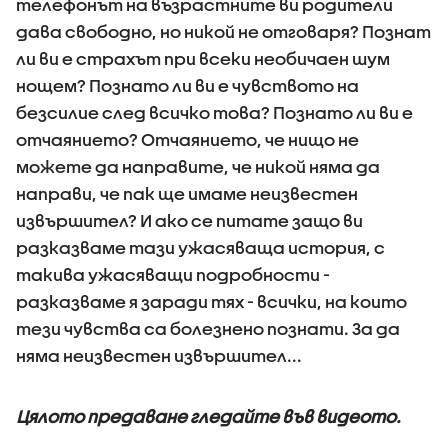
телефонът на възрастните ви родители
дава свободно, но никой не отговаря? Познат
ли ви е страхът при всеки необичаен шум
нощем? Познато ли ви е чувството на
безсилие след всичко това? Познато ли ви е
отчаянието? Отчаянието, че нищо не
можете да направите, че никой няма да
направи, че пак ще имаме неизвестен
извършител? И ако се питате защо ви
разказваме тази ужасяваща история, с
такива ужасяващи подробности -
разказваме я заради тях - всички, на които
тези чувства са болезнено познати. За да
няма неизвестен извършител...
Цялото предаване гледайте във видеото.