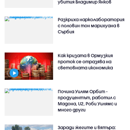
убития Владимир Янков
Разкриха нарколаборатория
с половин тон марихуана в
Сърбия
Как кризата в Ормузкия
проток се отразява на
световната икономика
Почина Уилям Орбит -
продуцентът, работил с
Мадона, U2, Роби Уилямс и
много други
Заради жегите и вятъра: