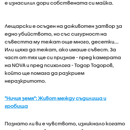
е изнасилил дори собствената си майка.
Лещарски е осъден на доживотен затвор за
едно убийството, но със сигурност на
съвестта му тежат още много, десетки...
Или щяха да тежат, ако имаше съвест. За
част от тях ще си признае - пред камерата
на NOVA и пред психолога - Тодор Тодоров,
който ще помага да разкрием
неразкритото.
"Ничия земя": Живот между съдилища и
гробища
Познато ли ви е чувството, изникнало когато