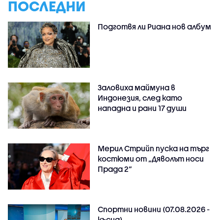
ПОСЛЕДНИ
Подготвя ли Риана нов албум
Заловиха маймуна в
Индонезия, след като
нападна и рани 17 души
Мерил Стрийп пуска на търг
костюми от „Дяволът носи
Прада 2“
Спортни новини (07.08.2026 -
късна)