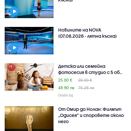
Новините на NOVA
(07.08.2026 - лятна късна)
Детска или семейна
фотосесия в студио с 5 об..
25.00 €
39.00 €
48.90 лв
76.28 лв
Grabo.bg
От Омир до Нолан: Филмът
„Одисея” и споровете около
него