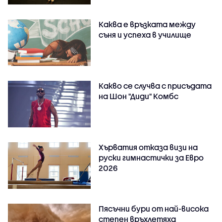
Каква е връзката между
съня и успеха в училище
Какво се случва с присъдата
на Шон "Диди" Комбс
Хърватия отказа визи на
руски гимнастички за Евро
2026
Пясъчни бури от най-висока
степен връхлетяха