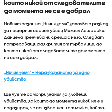
които никой от следователите
до момента не се е добрал
Новият сезон на „Ничия земя” започва с разказ
за пещерния сериен убиец Михаил Лещарски.
Даниела Тренчева ни среща с него. Следват
потресаващи разкрития от първо лице, до
които никой от следователите до момента
не се е добрал.
„Ничия земя“ – Неразказаното за едно
убийство
Ще чуете самопризнания за зловещи
убийства, за които до момента никой не е и
подозирал, че са извършени от мъжа, който...