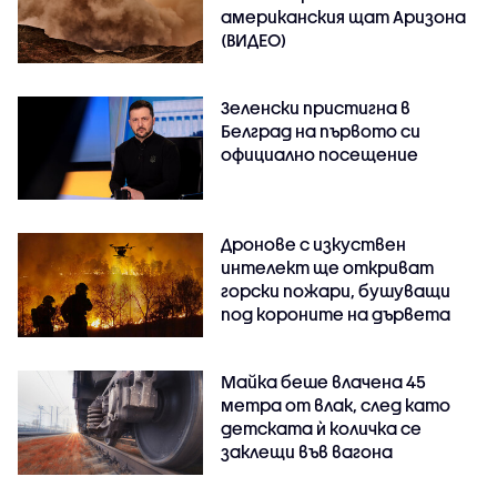
американския щат Аризона
(ВИДЕО)
Зеленски пристигна в
Белград на първото си
официално посещение
Дронове с изкуствен
интелект ще откриват
горски пожари, бушуващи
под короните на дървета
Майка беше влачена 45
метра от влак, след като
детската ѝ количка се
заклещи във вагона