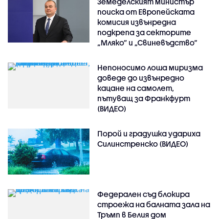
Земеделският министър
поиска от Европейската
комисия извънредна
подкрепа за секторите
„Мляко“ и „Свиневъдство“
Непоносимо лоша миризма
доведе до извънредно
кацане на самолет,
пътуващ за Франкфурт
(ВИДЕО)
Порой и градушка удариха
Силинстренско (ВИДЕО)
Федерален съд блокира
строежа на балната зала на
Тръмп в Белия дом