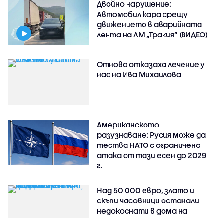
Двойно нарушение:
Автомобил кара срещу
движението в аварийната
лента на АМ „Тракия” (ВИДЕО)
Отново отказаха лечение у
нас на Ива Михаилова
Американското
разузнаване: Русия може да
тества НАТО с ограничена
атака от тази есен до 2029
г.
Над 50 000 евро, злато и
скъпи часовници останали
недокоснати в дома на