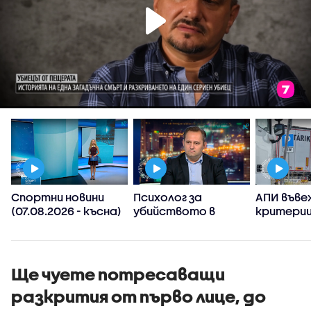
Спортни новини
Психолог за
АПИ въве
(07.08.2026 - късна)
убийството в
критерии
Пловдив:
спиране 
Възрастните
тировет
дадохме
примерите за
Ще чуете потресаващи
агресивно
разкрития от първо лице, до
поведение