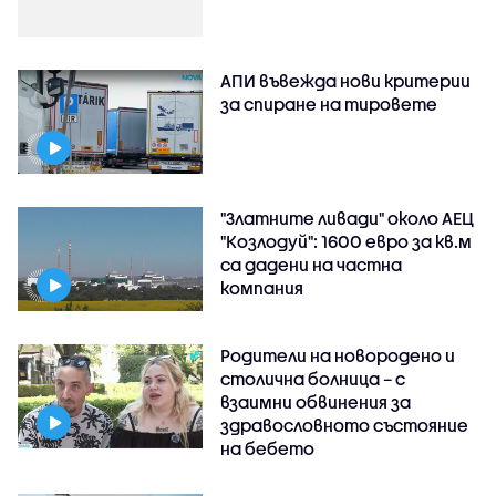
АПИ въвежда нови критерии
за спиране на тировете
"Златните ливади" около АЕЦ
"Козлодуй": 1600 евро за кв.м
са дадени на частна
компания
Родители на новородено и
столична болница – с
взаимни обвинения за
здравословното състояние
на бебето