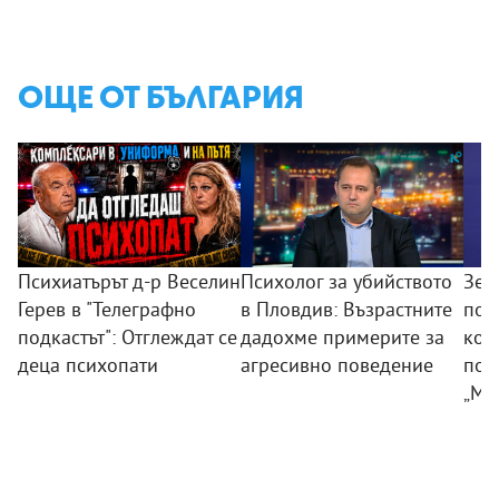
ОЩЕ ОТ БЪЛГАРИЯ
Психиатърът д-р Веселин
Психолог за убийството
Зем
Герев в "Телеграфно
в Пловдив: Възрастните
пои
подкастът": Отглеждат се
дадохме примерите за
ком
деца психопати
агресивно поведение
под
„Мл