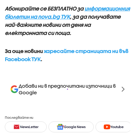
Абонирайте се БЕЗПЛАТНО за
информационния
бюлетин на nova.bg ТУК
, за да получавате
най-важните новини от деня на
електронната си поща.
За още новини
харесайте страницата ни във
Facebook ТУК
.
Добави ни в предпочитани източници в
Google
Последвайте ни
NewsLetter
Google News
Youtube