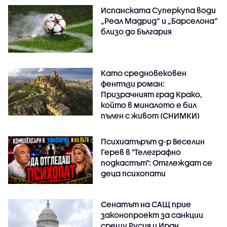
Испанската Суперкупа води
„Реал Мадрид“ и „Барселона“
близо до България
Като средновековен
фентъзи роман:
Призрачният град Крако,
който в миналото е бил
пълен с живот (СНИМКИ)
Психиатърът д-р Веселин
Герев в "Телеграфно
подкастът": Отглеждат се
деца психопати
Сенатът на САЩ прие
законопроект за санкции
срещу Русия и Иран