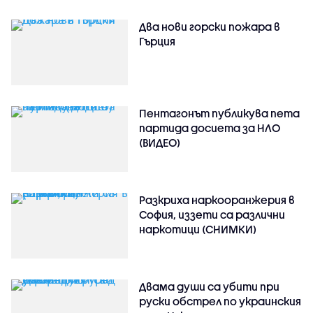
Два нови горски пожара в
Гърция
Пентагонът публикува пета
партида досиета за НЛО
(ВИДЕО)
Разкриха наркооранжерия в
София, иззети са различни
наркотици (СНИМКИ)
Двама души са убити при
руски обстрeл по украинския