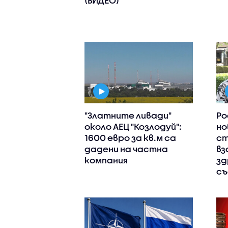
(ВИДЕО)
"Златните ливади"
Ро
около АЕЦ "Козлодуй":
но
1600 евро за кв.м са
ст
дадени на частна
вз
компания
зд
съ