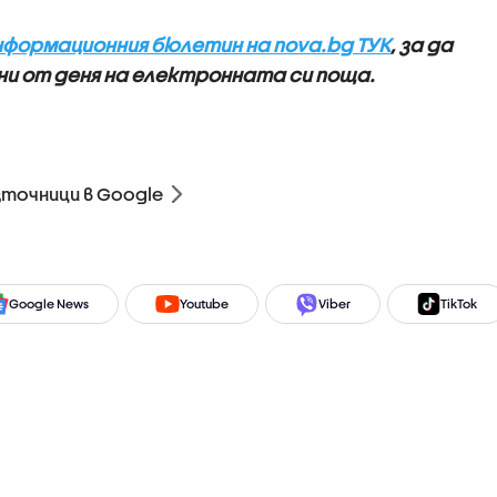
нформационния бюлетин на nova.bg ТУК
, за да
и от деня на електронната си поща.
зточници в Google
Google News
Youtube
Viber
TikTok