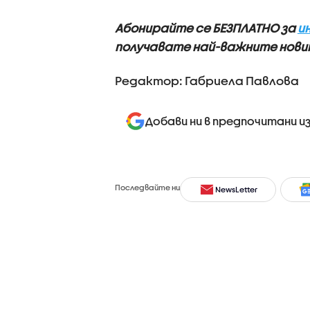
Абонирайте се БЕЗПЛАТНО за
и
получавате най-важните новин
Редактор: Габриела Павлова
Добави ни в предпочитани и
Последвайте ни
NewsLetter