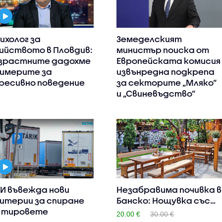
ихолог за
Земеделският
ийството в Пловдив:
министър поиска от
зрастните дадохме
Европейската комисия
имерите за
извънредна подкрепа
ресивно поведение
за секторите „Мляко“
и „Свиневъдство“
И въвежда нови
Незабравима почивка в
итерии за спиране
Банско: Нощувка със
 тировете
за..
20.00 €
30.00 €