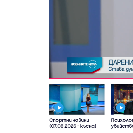
м пожар в
Спортни новини
Психолог
дивско
(07.08.2026 - късна)
убийств
ДЕО+СНИМКИ)
Пловдив: