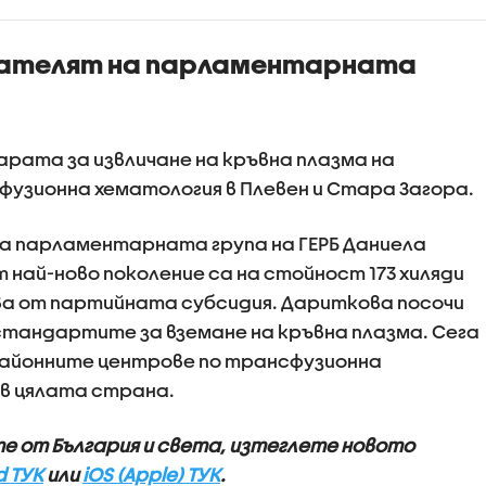
ните
взаимни обви
 примерите
здравослов
дателят на парламентарната
ивно
състояние н
ие
рата за извличане на кръвна плазма на
узионна хематология в Плевен и Стара Загора.
а парламентарната група на ГЕРБ Даниела
най-ново поколение са на стойност 173 хиляди
ва от партийната субсидия. Дариткова посочи
 стандартите за вземане на кръвна плазма. Сега
 районните центрове по трансфузионна
 в цялата страна.
те от България и света, изтеглете новото
d ТУК
или
iOS (Apple) ТУК
.