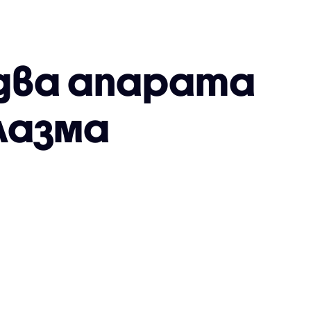
два апарата
плазма