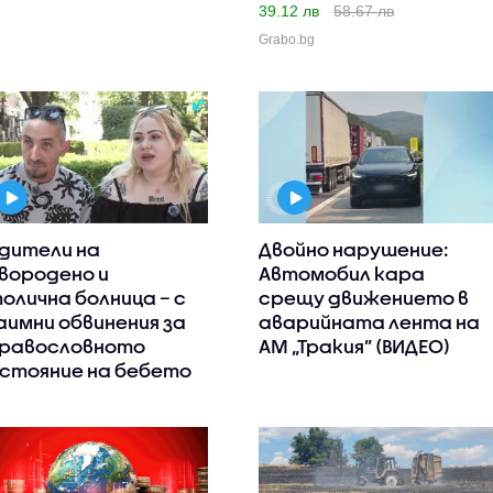
39.12 лв
58.67 лв
Grabo.bg
дители на
Двойно нарушение:
вородено и
Автомобил кара
олична болница – с
срещу движението в
аимни обвинения за
аварийната лента на
равословното
АМ „Тракия” (ВИДЕО)
стояние на бебето