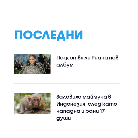
нения за
аварийната лента на
световната
ното
АМ „Тракия” (ВИДЕО)
икономика
а бебето
ПОСЛЕДНИ
Подготвя ли Риана нов
албум
Заловиха маймуна в
Индонезия, след като
нападна и рани 17
души