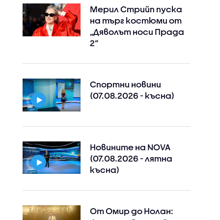
Мерил Стрийп пуска
на търг костюми от
„Дяволът носи Прада
2“
Спортни новини
(07.08.2026 - късна)
Instagram
Facebook
Новините на NOVA
(07.08.2026 - лятна
късна)
От Омир до Нолан: