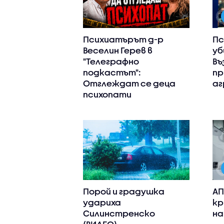
Психиатърът д-р
Пс
Веселин Герев в
уб
"Телеграфно
Въ
подкастът":
пр
Отглеждат се деца
аг
психопати
Порой и градушка
АП
удариха
кр
Силинстренско
на