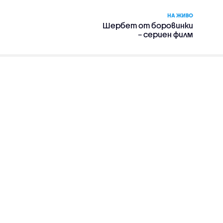
НА ЖИВО
Шербет от боровинки
– сериен филм