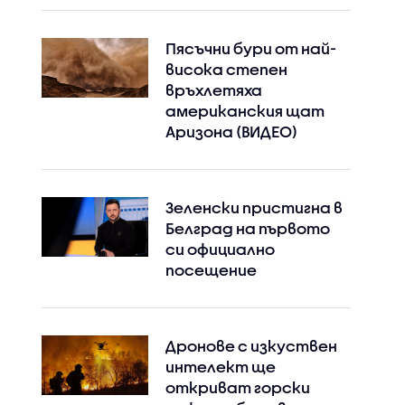
Пясъчни бури от най-
висока степен
връхлетяха
американския щат
Аризона (ВИДЕО)
Зеленски пристигна в
Белград на първото
си официално
посещение
Дронове с изкуствен
интелект ще
откриват горски