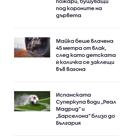
пожари, бушуващи
под короните на
дървета
Майка беше влачена
45 метра от влак,
след като детската
ѝ количка се заклещи
във вагона
Испанската
Суперкупа води „Реал
Мадрид“ и
„Барселона“ близо до
България