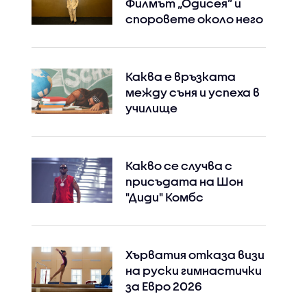
Филмът „Одисея” и
споровете около него
Каква е връзката
между съня и успеха в
училище
Какво се случва с
присъдата на Шон
"Диди" Комбс
Хърватия отказа визи
на руски гимнастички
за Евро 2026