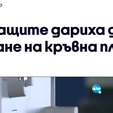
О
ащите дариха 
ане на кръвна 