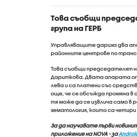
Възраст
дадохме
Това съобщи предсе
за агрес
поведен
група на ГЕРБ
Управляващите дариха два апа
районните центрове по трансф
Това съобщи председателят н
Дариткова. Двата апарата от 
лева и са платени със средст
още, че се обсъжда промяна в
тя може да се извлича само в
хематология, които са четири
За да научавате първи новини
приложение на NOVA - за
Androi