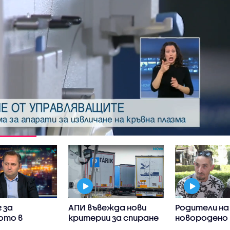
 за
АПИ въвежда нови
Родители на
ото в
критерии за спиране
новородено 
на тировете
столична бо