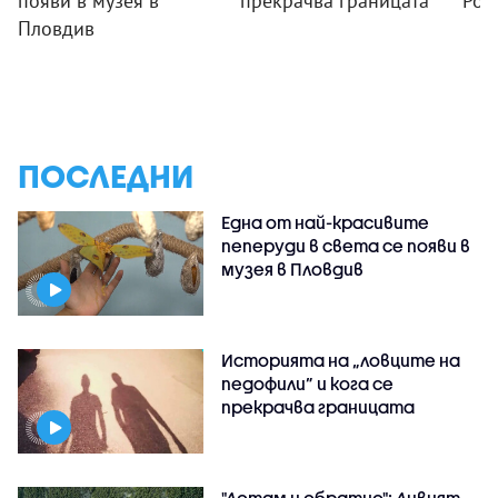
появи в музея в
прекрачва границата
Род
Пловдив
ПОСЛЕДНИ
Една от най-красивите
пеперуди в света се появи в
музея в Пловдив
Историята на „ловците на
педофили” и кога се
прекрачва границата
"Дотам и обратно": Дивият