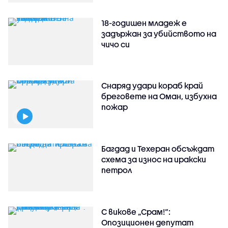
18-годишен младеж е
задържан за убийството на
чичо си
Снаряд удари кораб край
бреговете на Оман, избухна
пожар
Багдад и Техеран обсъждат
схема за износ на иракски
петрол
С викове „Срам!“:
Опозиционен депутат