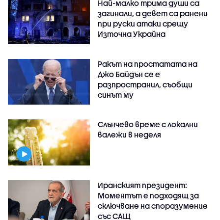
Най-малко трима души са
загинали, а девет са ранени
при руски атаки срещу
Източна Украйна
Ракът на простатата на
Джо Байдън се е
разпространил, съобщи
синът му
Слънчево време с локални
валежи в неделя
Иранският президент:
Моментът е подходящ за
сключване на споразумение
със САЩ