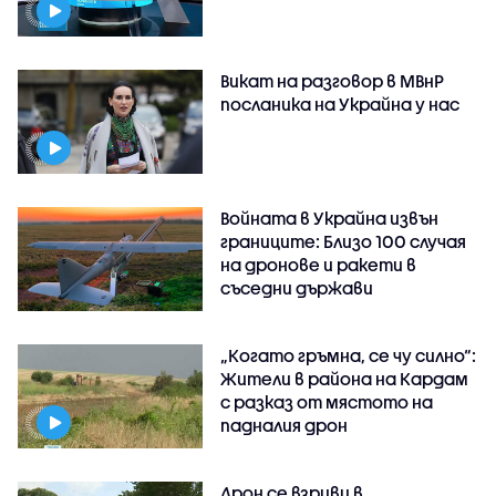
Викат на разговор в МВнР
посланика на Украйна у нас
Войната в Украйна извън
границите: Близо 100 случая
на дронове и ракети в
съседни държави
„Когато гръмна, се чу силно“:
Жители в района на Кардам
с разказ от мястото на
падналия дрон
Дрон се взриви в