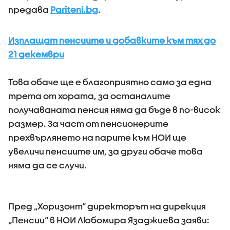
предава
Pariteni.bg
.
Изплащат пенсиите и добавките към тях до
21 декември
Това обаче ще е благоприятно само за една
трета от хората, за останалите
получаваната пенсия няма да бъде в по-висок
размер. За част от пенсионерите
прехвърлянето на парите към НОИ ще
увеличи пенсиите им, за други обаче това
няма да се случи.
Пред „Хоризонт“ директорът на дирекция
„Пенсии“ в НОИ Любомира Язаджиева заяви: