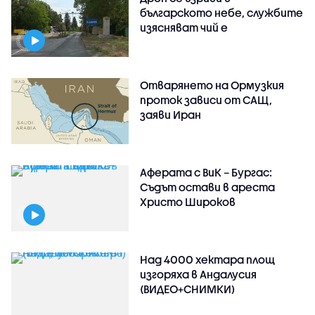
българското небе, службите
изясняват чий е
Отварянето на Ормузкия
проток зависи от САЩ,
заяви Иран
Аферата с ВиК – Бургас:
Съдът остави в ареста
Христо Широков
Над 4000 хектара площ
изгоряха в Андалусия
(ВИДЕО+СНИМКИ)