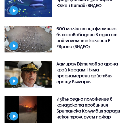
Южен Китай (ВИДЕО
600 малки птици фламинго
бяха освободени в една от
най-големите колонии в
Европа (ВИДЕО)
Адмирал Ефтимов за дрона
край Кардам: Няма
преднамерени действия
срещу България
Извънредно положение в
канадската провинция
Британска Колумбия заради
неконтролируем пожар