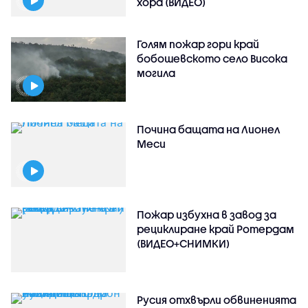
хора (ВИДЕО)
Голям пожар гори край
бобошевското село Висока
могила
Почина бащата на Лионел
Меси
Пожар избухна в завод за
рециклиране край Ротердам
(ВИДЕО+СНИМКИ)
Русия отхвърли обвиненията