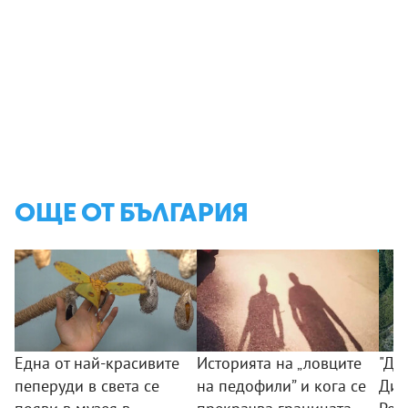
ОЩЕ ОТ БЪЛГАРИЯ
Една от най-красивите
Историята на „ловците
"До
пеперуди в света се
на педофили” и кога се
Див