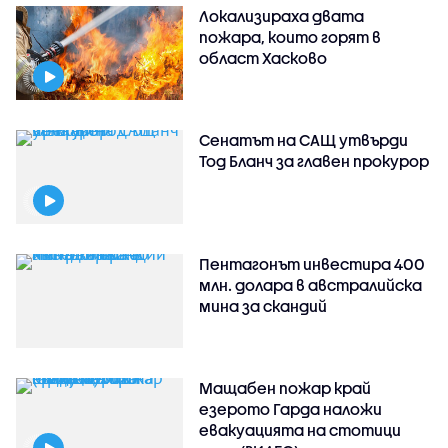
Локализираха двата
пожара, които горят в
област Хасково
Сенатът на САЩ утвърди
Тод Бланч за главен прокурор
Пентагонът инвестира 400
млн. долара в австралийска
мина за скандий
Мащабен пожар край
езерото Гарда наложи
евакуацията на стотици