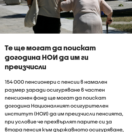
Те ще могат да поискат
догодина НОИ да им ги
преизчисли
154 000 пенсионери с пенсии в намален
размер заради осигуряване в частен
пенсионен фонд ще могат да поискат
догодина Националният осигурителен
институт (НОИ) да им преизчисли пенсията,
при условие че прехвърлят парите си за
втора пенсия към държавното осигуряване,