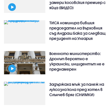
замери косовския премиер с
яйца (ВИДЕО)
ТИСА номинира бившия
председател на Върховния
съд Андраш Бака за следващ
президент на Унгария
Военното министерство:
Дронът вероятно е
украински, инцидентът не е
преднамерен
Задържаха мъж за палеж на
луксозна кола пред хотел в
Слънчев бряг (СНИМКИ)