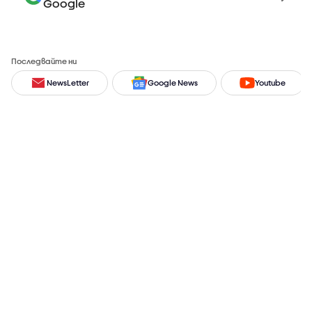
Google
Последвайте ни
NewsLetter
Google News
Youtube