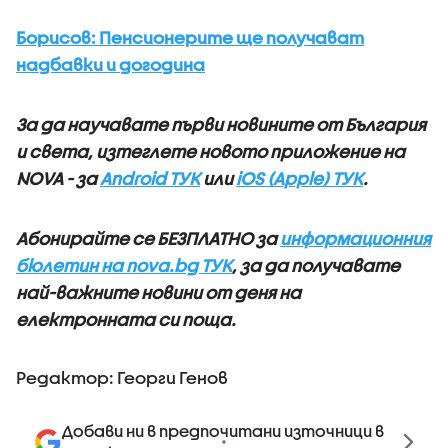
Борисов: Пенсионерите ще получават
надбавки и догодина
За да научавате първи новините от България
и света, изтеглете новото приложение на
NOVA - за
Android ТУК
или
iOS (Apple) ТУК
.
Абонирайте се БЕЗПЛАТНО за
информационния
бюлетин на nova.bg ТУК
, за да получавате
най-важните новини от деня на
електронната си поща.
Редактор: Георги Генов
Добави ни в предпочитани източници в