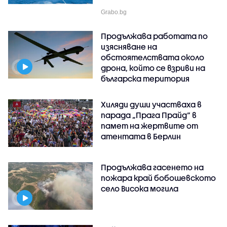
Grabo.bg
Продължава работата по
изясняване на
обстоятелствата около
дрона, който се взриви на
българска територия
Хиляди души участваха в
парада „Прага Прайд“ в
памет на жертвите от
атентата в Берлин
Продължава гасенето на
пожара край бобошевското
село Висока могила