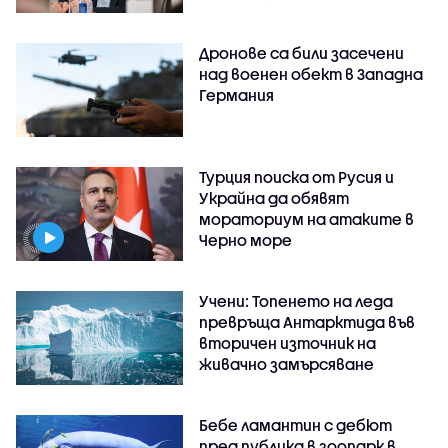
Дронове са били засечени
над военен обект в Западна
Германия
Турция поиска от Русия и
Украйна да обявят
мораториум на атаките в
Черно море
Учени: Топенето на леда
превръща Антарктида във
вторичен източник на
живачно замърсяване
Бебе ламантин с дебют
пред публика в зоопарк в