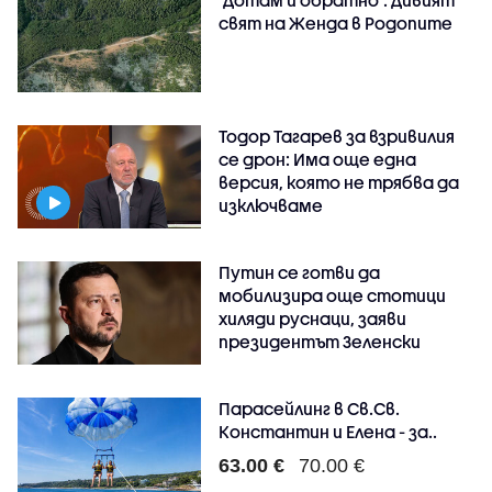
свят на Женда в Родопите
Тодор Тагарев за взривилия
се дрон: Има още една
версия, която не трябва да
изключваме
Путин се готви да
мобилизира още стотици
хиляди руснаци, заяви
президентът Зеленски
Парасейлинг в Св.Св.
Константин и Елена - за..
63.00 €
70.00 €