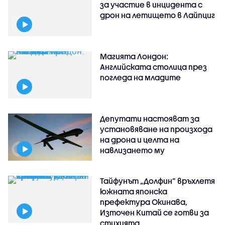
за участие в инцидента с
дрон на летището в Лайпциг
Магията Лондон:
Английската столица през
погледа на младите
Депутати настояват за
установяване на произхода
на дрона и целта на
навлизането му
Тайфунът „Долфин” връхлетя
южната японска
префектура Окинава,
Източен Китай се готви за
стихията