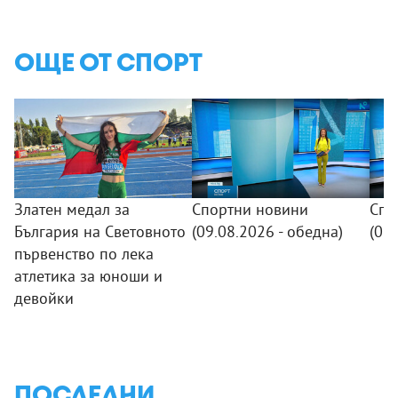
ОЩЕ ОТ СПОРТ
Златен медал за
Спортни новини
Спо
България на Световното
(09.08.2026 - обедна)
(08
първенство по лека
атлетика за юноши и
девойки
ПОСЛЕДНИ