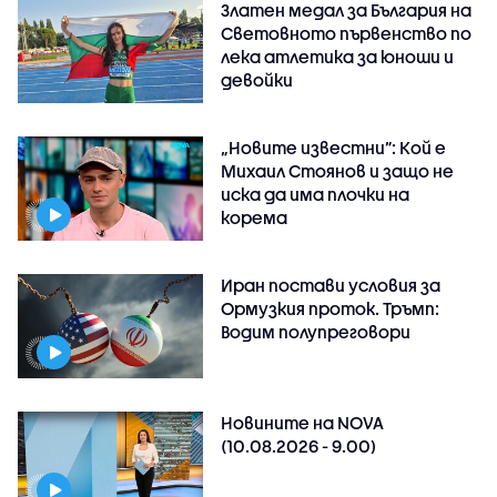
Златен медал за България на
Световното първенство по
лека атлетика за юноши и
девойки
„Новите известни”: Кой е
Михаил Стоянов и защо не
иска да има плочки на
корема
Иран постави условия за
Ормузкия проток. Тръмп:
Водим полупреговори
Новините на NOVA
(10.08.2026 - 9.00)