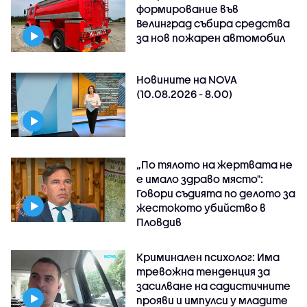
формирование във
Велинград събира средства
за нов пожарен автомобил
Новините на NOVA
(10.08.2026 - 8.00)
„По тялото на жертвата не
е имало здраво място":
Говори съдията по делото за
жестокото убийство в
Пловдив
Криминален психолог: Има
тревожна тенденция за
засилване на садистичните
прояви и импулси у младите