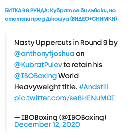
БИТКА В 9 РУНДА: Кубрат се би лъвски, но
отстъпи пред Джошуа (ВИДЕО+СНИМКИ)
Nasty Uppercuts in Round 9 by
@anthonyfjoshua
on
@KubratPulev
to retain his
@IBOBoxing
World
Heavyweight title.
#Andstill
pic.twitter.com/se8HENuM0I
— IBOBoxing (@IBOBoxing)
December 12, 2020