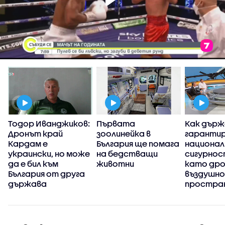
Тодор Иванджиков:
Първата
Как дър
Дронът край
зоолинейка в
гаранти
Кардам е
България ще помага
национа
украински, но може
на бедстващи
сигурнос
да е бил към
животни
като дро
България от друга
въздушно
държава
простра