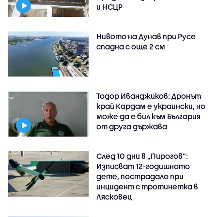
и НСЦР
Нивото на Дунав при Русе
спадна с още 2 см
Тодор Иванджиков: Дронът
край Кардам е украински, но
може да е бил към България
от друга държава
След 10 дни в „Пирогов“:
Изписват 12-годишното
дете, пострадало при
инцидент с тротинетка в
Лясковец