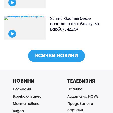
Уитни Хюстън беше
почетена със своя кукла
Барби (ВИДЕО)
ВСИЧКИ НОВИНИ
НОВИНИ
ТЕЛЕВИЗИЯ
Последни
На живо
Всичко от днес
Лицата на NOVA
Моята новина
Предавания и
сериали
Видео