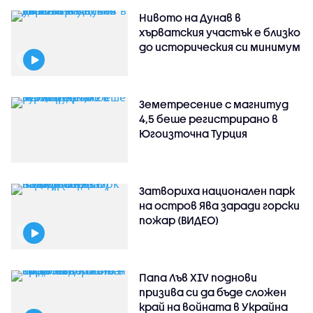
Нивото на Дунав в
хърватския участък е близко
до историческия си минимум
Земетресение с магнитуд
4,5 беше регистрирано в
Югоизточна Турция
Затвориха национален парк
на остров Ява заради горски
пожар (ВИДЕО)
Папа Лъв XIV поднови
призива си да бъде сложен
край на войната в Украйна