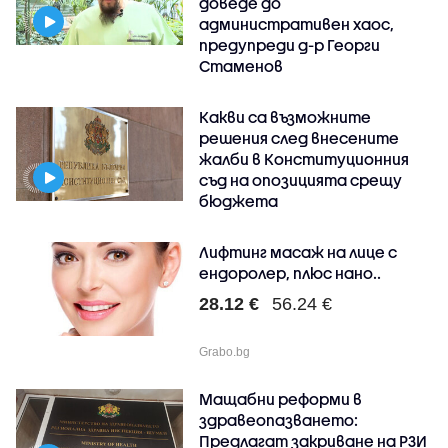
доведе до
административен хаос,
предупреди д-р Георги
Стаменов
Какви са възможните
решения след внесените
жалби в Конституционния
съд на опозицията срещу
бюджета
Лифтинг масаж на лице с
ендоролер, плюс нано..
28.12 €
56.24 €
Grabo.bg
Мащабни реформи в
здравеопазването:
Предлагат закриване на РЗИ