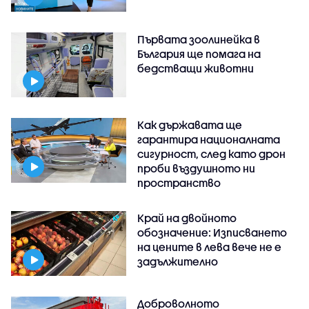
Първата зоолинейка в
България ще помага на
бедстващи животни
Как държавата ще
гарантира националната
сигурност, след като дрон
проби въздушното ни
пространство
Край на двойното
обозначение: Изписването
на цените в лева вече не е
задължително
Доброволното