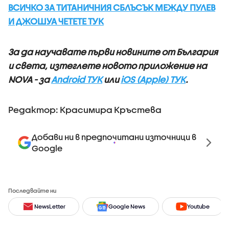
ВСИЧКО ЗА ТИТАНИЧНИЯ СБЛЪСЪК МЕЖДУ ПУЛЕВ
И ДЖОШУА ЧЕТЕТЕ ТУК
За да научавате първи новините от България
и света, изтеглете новото приложение на
NOVA - за
Android ТУК
или
iOS (Apple) ТУК
.
Редактор: Красимира Кръстева
Добави ни в предпочитани източници в
Google
Последвайте ни
NewsLetter
Google News
Youtube