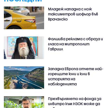
Младеж нападна с нож
таксиметров шофьор във
Врачанско
Фалшива реклама с образа и
гласа на митрополит
Гавриил
Западна Европа отчете най-
горещите юни и юли в
историята на
наблюденията
Прехвърлянето на фонда за
инвитро към НЗОК може да