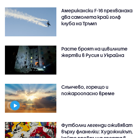
Американски F-16 прехванаха
два самолета край голф
клуба на Тръмп
Расте броят на цивилните
жертви в Русия и Украйна
Слънчево, горещо и
пожароопасно време
Футболни легенди оживяват
върху фланелки: Художникът,
който превръща спорта в