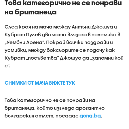
Това категорично не се понрави
на британеца
След края на мача между Антъни Джошуа и
Кубрат Пулев двамата влязоха в полемика в
„Уембли Арена”. Покрай всички поздрави и
усмивки, между боксьорите се подочу как
Кубрат „посъветва” Джошуа да „запомни кой
е”.
СНИМКИ ОТ МАЧА ВИЖТЕ ТУК
Това категорично не се понрави на
британеца, който изгледа арогантно
българския атлет, предаде
gong.bg
.