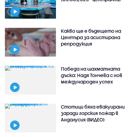
Какво ще е бъдещето на
Центъра за асистирана
репродукция
Победа на шахматната
дъска: Надя Тончева с нов
международен успех
Стотици бяха евакуирани
заради горския пожар в
Андалусия (ВИДЕО)