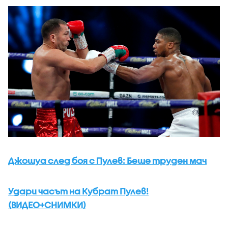
Джошуа след боя с Пулев: Беше труден мач
Удари часът на Кубрат Пулев!
(ВИДЕО+СНИМКИ)