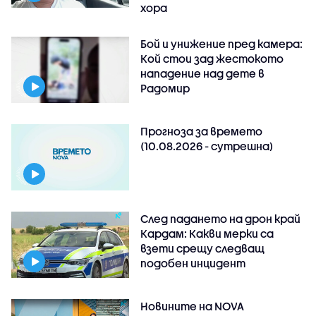
хора
Бой и унижение пред камера:
Кой стои зад жестокото
нападение над дете в
Радомир
Прогноза за времето
(10.08.2026 - сутрешна)
След падането на дрон край
Кардам: Какви мерки са
взети срещу следващ
подобен инцидент
Новините на NOVA