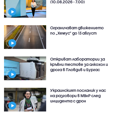
(10.08.2026 - 7.00)
Ограничават движението
по „Хемус“ до 13 август
Откриват лаборатории за
кръвни тестове за алкохол и
дрога в Пловдив и Бургас
Украинският посланик у нас
на разговори в МВнР след
инцидента с дрон