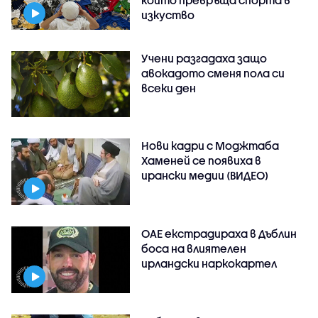
изкуство
Учени разгадаха защо
авокадото сменя пола си
всеки ден
Нови кадри с Моджтаба
Хаменей се появиха в
ирански медии (ВИДЕО)
ОАЕ екстрадираха в Дъблин
боса на влиятелен
ирландски наркокартел