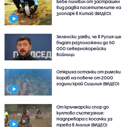
Бебе пингвин от застрашен
вид радва посетителите на
зоопарк в Китай (ВИДЕО)
Зеленски заяви, че в Русия ще
бъдат разположени до 50
000 севернокорейски
войници
Откриха останки от римски
кораб на повече от 2000
години край Сицилия (ВИДЕО)
От кръчмарски спор до
култово състезание:
Надпревара с косачки за
трева в Англия (ВИДЕО)