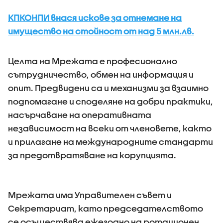
КПКОНПИ внася искове за отнемане на
имущество на стойност от над 5 млн.лв.
Целта на Мрежата е професионално
сътрудничество, обмен на информация и
опит. Предвидени са и механизми за взаимно
подпомагане и споделяне на добри практики,
насърчаване на оперативната
независимост на всеки от членовете, както
и прилагане на международните стандарти
за предотвратяване на корупцията.
Мрежата има Управителен съвет и
Секретариат, като председателството
се осъществява ежегодно на ротационен