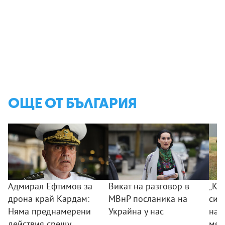
ОЩЕ ОТ БЪЛГАРИЯ
Адмирал Ефтимов за
Викат на разговор в
„Ког
дрона край Кардам:
МВнР посланика на
сил
Няма преднамерени
Украйна у нас
на 
действия срещу
мяс