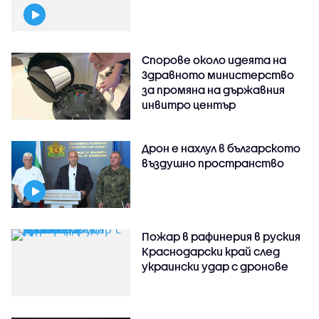
Спорове около идеята на
Здравното министерство
за промяна на държавния
инвитро център
Дрон е нахлул в българското
въздушно пространство
Пожар в рафинерия в руския
Краснодарски край след
украински удар с дронове