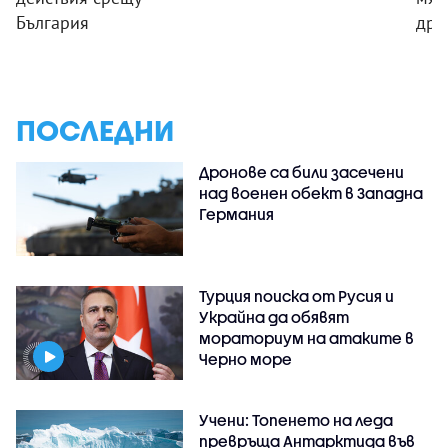
България
дро
ПОСЛЕДНИ
Дронове са били засечени
над военен обект в Западна
Германия
Турция поиска от Русия и
Украйна да обявят
мораториум на атаките в
Черно море
Учени: Топенето на леда
превръща Антарктида във