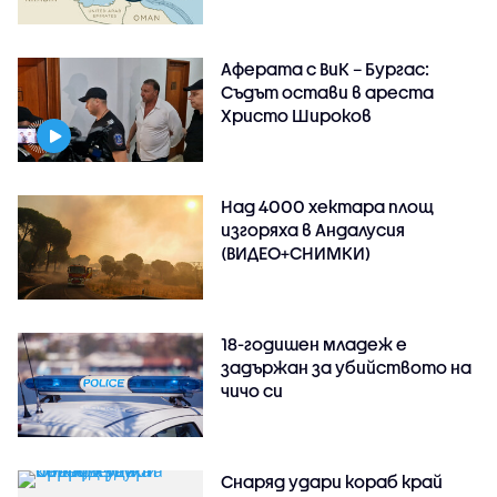
Аферата с ВиК – Бургас:
Съдът остави в ареста
Христо Широков
Над 4000 хектара площ
изгоряха в Андалусия
(ВИДЕО+СНИМКИ)
18-годишен младеж е
задържан за убийството на
чичо си
Снаряд удари кораб край