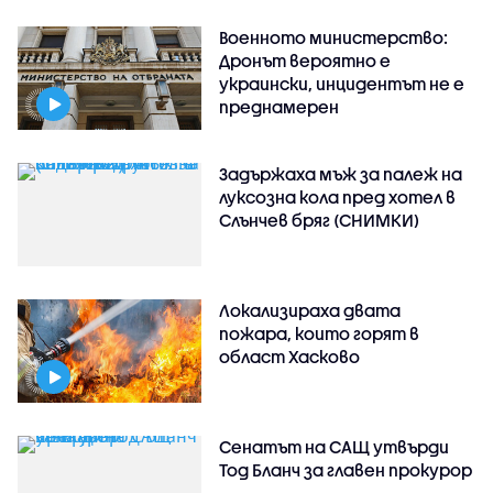
Военното министерство:
Дронът вероятно е
украински, инцидентът не е
преднамерен
Задържаха мъж за палеж на
луксозна кола пред хотел в
Слънчев бряг (СНИМКИ)
Локализираха двата
пожара, които горят в
област Хасково
Сенатът на САЩ утвърди
Тод Бланч за главен прокурор