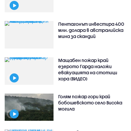
Пентагонът инвестира 400
млн. долара в австралийска
мина за скандий
Мащабен пожар край
езерото Гарда наложи
евакуацията на стотици
хора (ВИДЕО)
Голям пожар гори край
бобошевското село Висока
могила