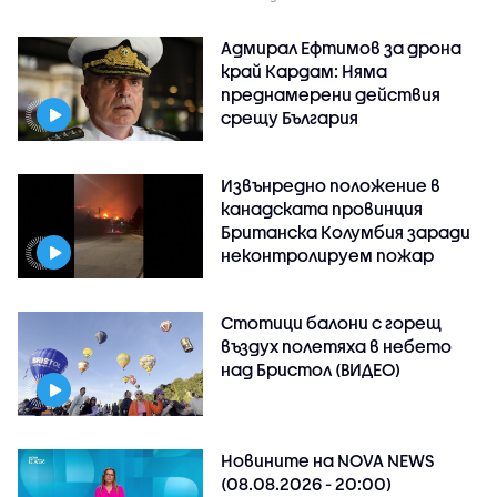
Адмирал Ефтимов за дрона
край Кардам: Няма
преднамерени действия
срещу България
Извънредно положение в
канадската провинция
Британска Колумбия заради
неконтролируем пожар
Стотици балони с горещ
въздух полетяха в небето
над Бристол (ВИДЕО)
Новините на NOVA NEWS
(08.08.2026 - 20:00)