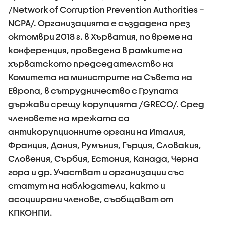
/Network of Corruption Prevention Authorities –
NCPA/. Организацията е създадена през
октомври 2018 г. в Хърватия, по време на
конференция, проведена в рамките на
хърватското председателство на
Комитета на министрите на Съвета на
Европа, в сътрудничество с Групата
държави срещу корупцията /GRECO/. Сред
членовете на мрежата са
антикорупционните органи на Италия,
Франция, Дания, Румъния, Гърция, Словакия,
Словения, Сърбия, Естония, Канада, Черна
гора и др. Участват и организации със
статут на наблюдатели, както и
асоциирани членове, съобщават от
КПКОНПИ.