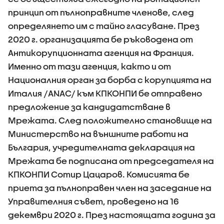
принцип от пълноправните членове, след
определянето им с тайно гласуване. През
2020 г. организацията бе ръководена от
Антикорупционната агенция на Франция.
Именно от тази агенция, както и от
Националния орган за борба с корупцията на
Италия /ANAC/ към КПКОНПИ бе отправено
предложение за кандидатстване в
Мрежата. След положително становище на
Министерство на външните работи на
България, учредителната декларация на
Мрежата бе подписана от председателя на
КПКОНПИ Сотир Цацаров. Комисията бе
приета за пълноправен член на заседание на
Управителния съвет, проведено на 16
декември 2020 г. През настоящата година за