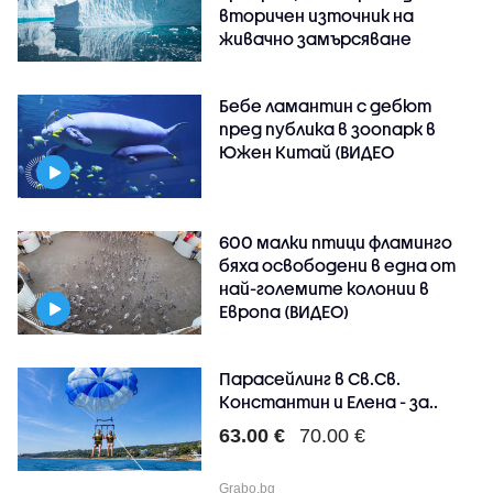
вторичен източник на
живачно замърсяване
Бебе ламантин с дебют
пред публика в зоопарк в
Южен Китай (ВИДЕО
600 малки птици фламинго
бяха освободени в една от
най-големите колонии в
Европа (ВИДЕО)
Парасейлинг в Св.Св.
Константин и Елена - за..
63.00 €
70.00 €
Grabo.bg