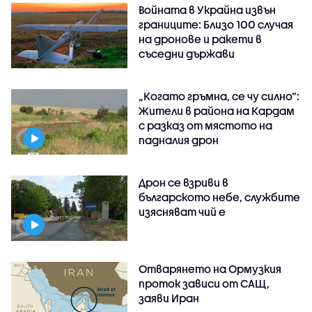
Войната в Украйна извън
границите: Близо 100 случая
на дронове и ракети в
съседни държави
„Когато гръмна, се чу силно“:
Жители в района на Кардам
с разказ от мястото на
падналия дрон
Дрон се взриви в
българското небе, службите
изясняват чий е
Отварянето на Ормузкия
проток зависи от САЩ,
заяви Иран