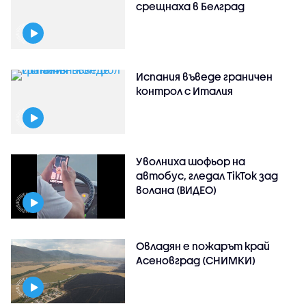
срещнаха в Белград
Испания въведе граничен
контрол с Италия
Уволниха шофьор на
автобус, гледал TikTok зад
волана (ВИДЕО)
Овладян е пожарът край
Асеновград (СНИМКИ)