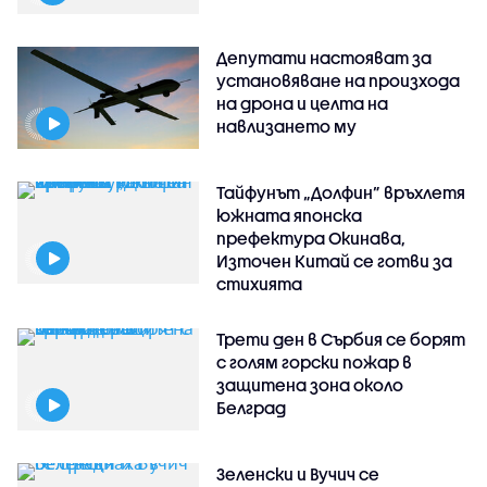
Депутати настояват за
установяване на произхода
на дрона и целта на
навлизането му
Тайфунът „Долфин” връхлетя
южната японска
префектура Окинава,
Източен Китай се готви за
стихията
Трети ден в Сърбия се борят
с голям горски пожар в
защитена зона около
Белград
Зеленски и Вучич се