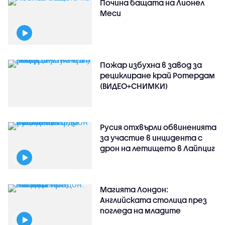
Почина бащата на Лионел
Меси
Пожар избухна в завод за
рециклиране край Ротердам
(ВИДЕО+СНИМКИ)
Русия отхвърли обвиненията
за участие в инцидента с
дрон на летището в Лайпциг
Магията Лондон:
Английската столица през
погледа на младите