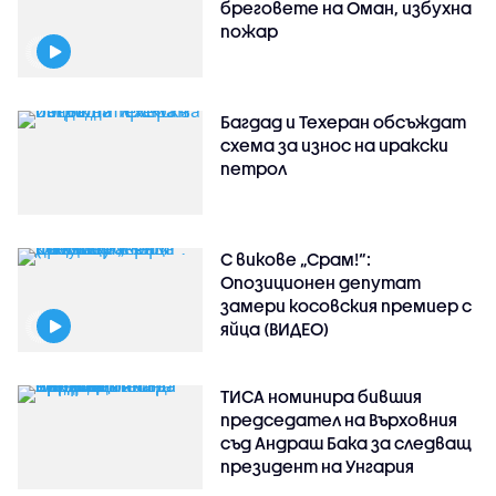
бреговете на Оман, избухна
пожар
Багдад и Техеран обсъждат
схема за износ на иракски
петрол
С викове „Срам!“:
Опозиционен депутат
замери косовския премиер с
яйца (ВИДЕО)
ТИСА номинира бившия
председател на Върховния
съд Андраш Бака за следващ
президент на Унгария