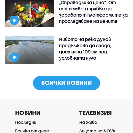
„Справедлива цена“: От
септември трябва да
заработят платформите за
проследяване на цените
Нивото на река Дунав
продължава да спада,
достигна 109 см под
условната нула
ВСИЧКИ НОВИНИ
НОВИНИ
ТЕЛЕВИЗИЯ
Последни
На живо
Всичко от днес
Лицата на NOVA