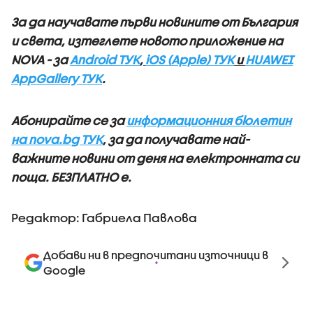
За да научавате първи новините от България
и света, изтеглете новото приложение на
NOVA - за
Android ТУК
,
iOS (Apple) ТУК
и
HUAWEI
AppGallery ТУК
.
Абонирайте се за
информационния бюлетин
на nova.bg ТУК
, за да получавате най-
важните новини от деня на електронната си
поща. БЕЗПЛАТНО е.
Редактор: Габриела Павлова
Добави ни в предпочитани източници в
Google