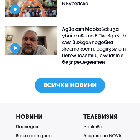
в Бургаско
Адвокат Марковски за
убийството в Пловдив: Не
съм виждал подобна
жестокост и садизъм от
непълнолетни, случаят е
безпрецедентен
ВСИЧКИ НОВИНИ
НОВИНИ
ТЕЛЕВИЗИЯ
Последни
На живо
Всичко от днес
Лицата на NOVA