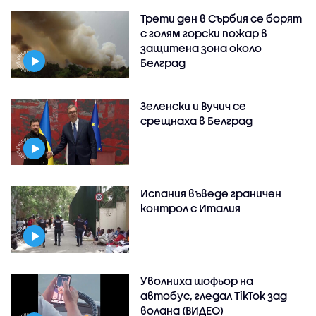
Трети ден в Сърбия се борят
с голям горски пожар в
защитена зона около
Белград
Зеленски и Вучич се
срещнаха в Белград
Испания въведе граничен
контрол с Италия
Уволниха шофьор на
автобус, гледал TikTok зад
волана (ВИДЕО)