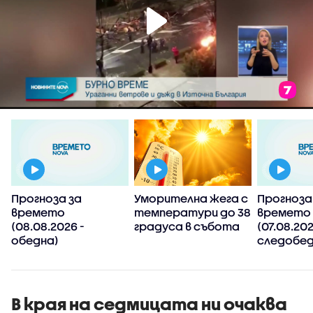
Прогноза за
Уморителна жега с
Прогноза
времето
температури до 38
времето
(08.08.2026 -
градуса в събота
(07.08.202
обедна)
следобед
В края на седмицата ни очаква