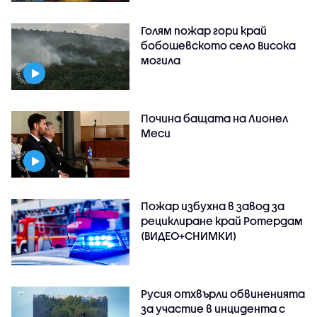
Голям пожар гори край
бобошевското село Висока
могила
Почина бащата на Лионел
Меси
Пожар избухна в завод за
рециклиране край Ротердам
(ВИДЕО+СНИМКИ)
Русия отхвърли обвиненията
за участие в инцидента с