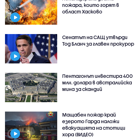
пожара, които горят в
област Хасково
Сенатът на САЩ утвърди
Тод Бланч за главен прокурор
Пентагонът инвестира 400
млн. долара в австралийска
мина за скандий
Мащабен пожар край
езерото Гарда наложи
евакуацията на стотици
хора (ВИДЕО)