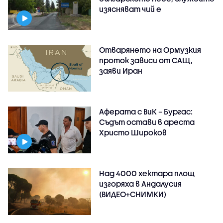
изясняват чий е
Отварянето на Ормузкия
проток зависи от САЩ,
заяви Иран
Аферата с ВиК – Бургас:
Съдът остави в ареста
Христо Широков
Над 4000 хектара площ
изгоряха в Андалусия
(ВИДЕО+СНИМКИ)