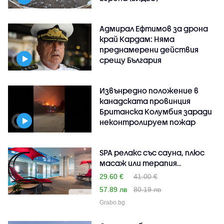
Адмирал Ефтимов за дрона
край Кардам: Няма
преднамерени действия
срещу България
Извънредно положение в
канадската провинция
Британска Колумбия заради
неконтролируем пожар
SPA релакс със сауна, плюс
масаж или терапия..
29.60 €
41.00 €
57.89 лв
80.19 лв
Grabo.bg