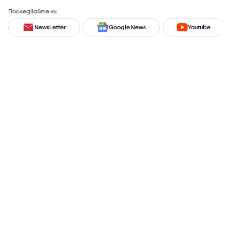
Последвайте ни
NewsLetter
Google News
Youtube