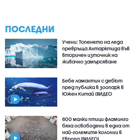
ПОСЛЕДНИ
Учени: Топенето на леда
превръща Антарктида във
вторичен източник на
живачно замърсяване
Бебе ламантин с дебют
пред публика в зоопарк в
Южен Китай (ВИДЕО
600 малки птици фламинго
бяха освободени в една от
най-големите колонии в
Европа (ВИДЕО)