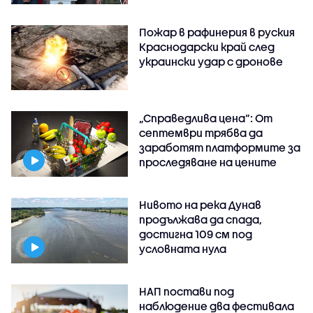
Пожар в рафинерия в руския
Краснодарски край след
украински удар с дронове
„Справедлива цена“: От
септември трябва да
заработят платформите за
проследяване на цените
Нивото на река Дунав
продължава да спада,
достигна 109 см под
условната нула
НАП постави под
наблюдение два фестивала