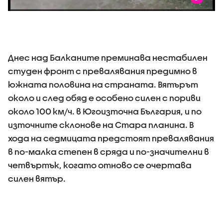
​Днес над Балканите преминава нестабилен
студен фронт с превалявания предимно в
южната половина на страната. Вятърът
около и след обяд е особено силен с пориви
около 100 км/ч. в Югоизточна България, и по
източните склонове на Стара планина. В
хода на седмицата предстоят превалявания
в по-малка степен в сряда и по-значителни в
четвъртък, когато отново се очертава
силен вятър.