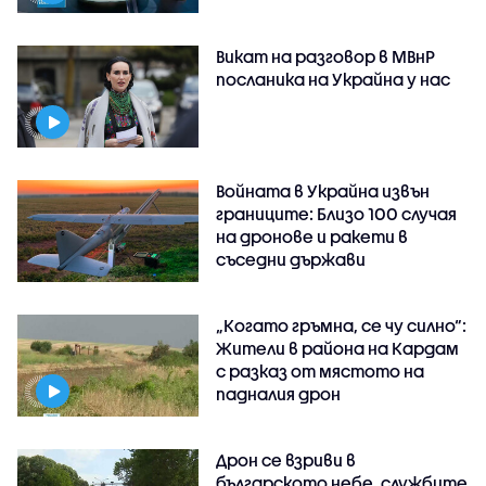
Викат на разговор в МВнР
посланика на Украйна у нас
Войната в Украйна извън
границите: Близо 100 случая
на дронове и ракети в
съседни държави
„Когато гръмна, се чу силно“:
Жители в района на Кардам
с разказ от мястото на
падналия дрон
Дрон се взриви в
българското небе, службите