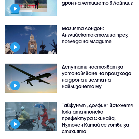
дрон на летището в Лайпциг
Магията Лондон:
Английската столица през
погледа на младите
Депутати настояват за
установяване на произхода
на дрона и целта на
навлизането му
Тайфунът „Долфин” връхлетя
южната японска
префектура Окинава,
Източен Китай се готви за
стихията