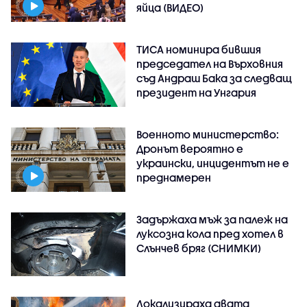
яйца (ВИДЕО)
ТИСА номинира бившия
председател на Върховния
съд Андраш Бака за следващ
президент на Унгария
Военното министерство:
Дронът вероятно е
украински, инцидентът не е
преднамерен
Задържаха мъж за палеж на
луксозна кола пред хотел в
Слънчев бряг (СНИМКИ)
Локализираха двата