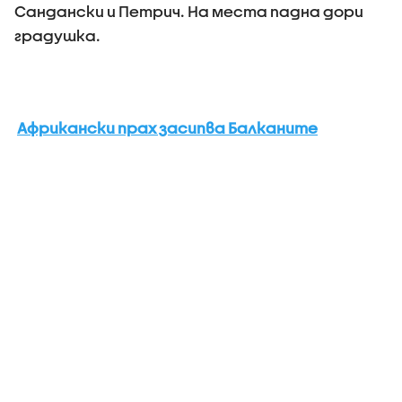
Сандански и Петрич. На места падна дори
градушка.
Африкански прах засипва Балканите