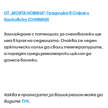
ОТ „МОЯТА НОВИНА”: Градушка в София и
Хасковско (СНИМКИ)
Захлаждане с потенциал за снеговалежи ще
има в края на седмицата. Очаква се леден
арктически полъх да свали температурите,
а пореден средиземноморски циклон да
донесе валежи.
Каква е прогнозата за вашия регион може да
видите
ТУК
.