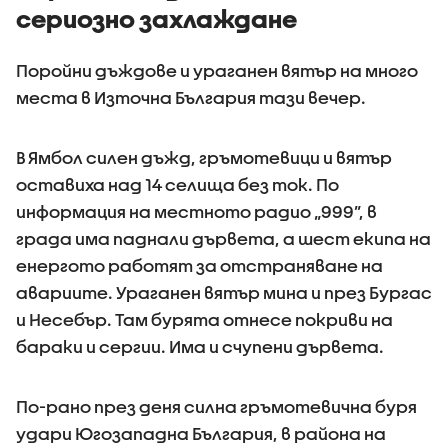
сериозно захлаждане
Поройни дъждове и ураганен вятър на много
места в Източна България тази вечер.
В Ямбол силен дъжд, гръмотевици и вятър
оставиха над 14 селища без ток. По
информация на местното радио „999”, в
града има паднали дървета, а шест екипа на
енергото работят за отстраняване на
авариите. Ураганен вятър мина и през Бургас
и Несебър. Там бурята отнесе покриви на
бараки и сергии. Има и счупени дървета.
По-рано през деня силна гръмотевична буря
удари Югозападна България, в района на