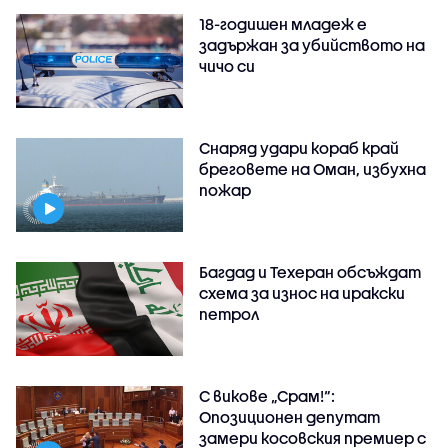
18-годишен младеж е
задържан за убийството на
чичо си
Снаряд удари кораб край
бреговете на Оман, избухна
пожар
Багдад и Техеран обсъждат
схема за износ на иракски
петрол
С викове „Срам!“:
Опозиционен депутат
замери косовския премиер с