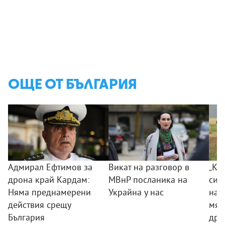
ОЩЕ ОТ БЪЛГАРИЯ
Адмирал Ефтимов за
Викат на разговор в
„Ког
дрона край Кардам:
МВнР посланика на
сил
Няма преднамерени
Украйна у нас
на 
действия срещу
мяс
България
дро