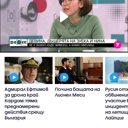
Адмирал Ефтимов
Почина бащата на
Русия от
за дрона край
Лионел Меси
обвинени
Кардам: Няма
участие 
преднамерени
инцидент
действия срещу
на летищ
България
Лайпциг