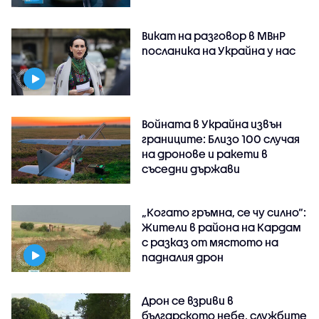
Викат на разговор в МВнР
посланика на Украйна у нас
Войната в Украйна извън
границите: Близо 100 случая
на дронове и ракети в
съседни държави
„Когато гръмна, се чу силно“:
Жители в района на Кардам
с разказ от мястото на
падналия дрон
Дрон се взриви в
българското небе, службите