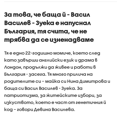
За това, че баща й - Васил
Василев - Зуека е напуснал
България, тя счита, че не
трябва да се изненадваме
Тя е едно 22-годишно момиче, което след
като завърши английски език и драма в
Лондон, продължи да живее и работи в
България - засега. Тя много прилича на
родителите си – майка си Нина Димитрова и
баща си Васил Василев - Зуека. За
патриотизма, за житейските избори, за
изкуството, което е част от генетичния й
код – говори Девина Василева.