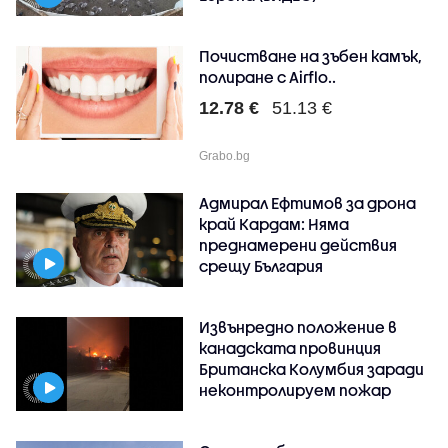
Почистване на зъбен камък,
полиране с Airflo..
12.78 €
51.13 €
Grabo.bg
Адмирал Ефтимов за дрона
край Кардам: Няма
преднамерени действия
срещу България
Извънредно положение в
канадската провинция
Британска Колумбия заради
неконтролируем пожар