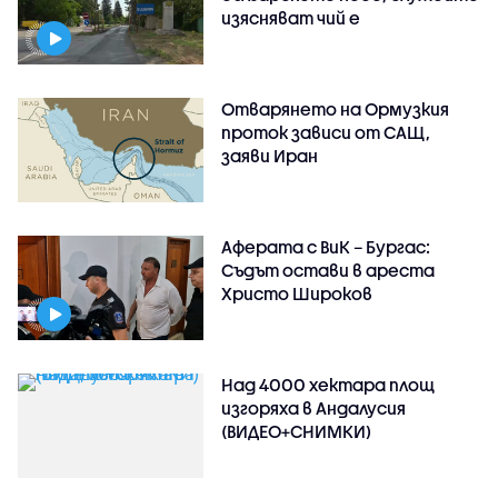
изясняват чий е
Отварянето на Ормузкия
проток зависи от САЩ,
заяви Иран
Аферата с ВиК – Бургас:
Съдът остави в ареста
Христо Широков
Над 4000 хектара площ
изгоряха в Андалусия
(ВИДЕО+СНИМКИ)