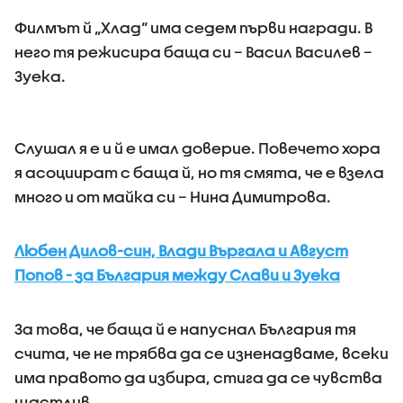
Филмът й „Хлад“ има седем първи награди. В
него тя режисира баща си – Васил Василев –
Зуека.
Слушал я е и й е имал доверие. Повечето хора
я асоциират с баща й, но тя смята, че е взела
много и от майка си – Нина Димитрова.
Любен Дилов-син, Влади Въргала и Август
Попов - за България между Слави и Зуека
За това, че баща й е напуснал България тя
счита, че не трябва да се изненадваме, всеки
има правото да избира, стига да се чувства
щастлив.