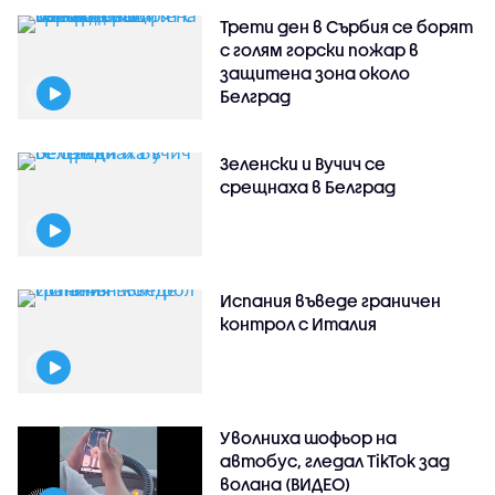
Трети ден в Сърбия се борят
с голям горски пожар в
защитена зона около
Белград
Зеленски и Вучич се
срещнаха в Белград
Испания въведе граничен
контрол с Италия
Уволниха шофьор на
автобус, гледал TikTok зад
волана (ВИДЕО)