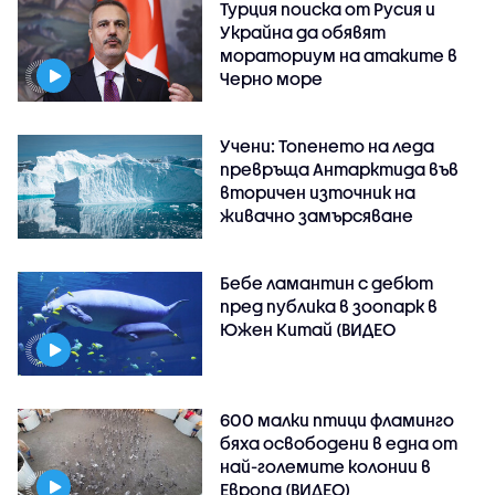
Турция поиска от Русия и
Украйна да обявят
мораториум на атаките в
Черно море
Учени: Топенето на леда
превръща Антарктида във
вторичен източник на
живачно замърсяване
Бебе ламантин с дебют
пред публика в зоопарк в
Южен Китай (ВИДЕО
600 малки птици фламинго
бяха освободени в една от
най-големите колонии в
Европа (ВИДЕО)