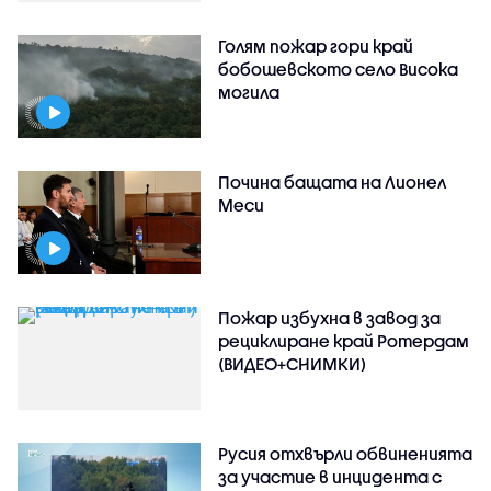
Голям пожар гори край
бобошевското село Висока
могила
Почина бащата на Лионел
Меси
Пожар избухна в завод за
рециклиране край Ротердам
(ВИДЕО+СНИМКИ)
Русия отхвърли обвиненията
за участие в инцидента с