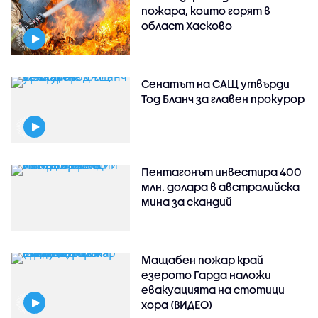
пожара, които горят в
област Хасково
Сенатът на САЩ утвърди
Тод Бланч за главен прокурор
Пентагонът инвестира 400
млн. долара в австралийска
мина за скандий
Мащабен пожар край
езерото Гарда наложи
евакуацията на стотици
хора (ВИДЕО)