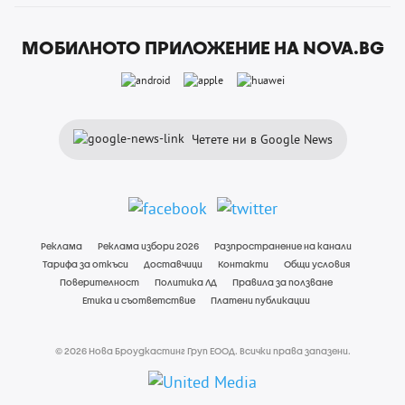
МОБИЛНОТО ПРИЛОЖЕНИЕ НА NOVA.BG
Четете ни в Google News
Реклама
Реклама избори 2026
Разпространение на канали
Тарифа за откъси
Доставчици
Контакти
Общи условия
Поверителност
Политика ЛД
Правила за ползване
Етика и съответствие
Платени публикации
© 2026 Нова Броудкастинг Груп ЕООД. Всички права запазени.