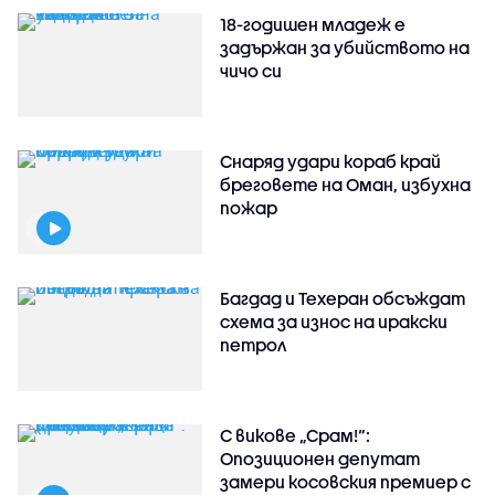
18-годишен младеж е
задържан за убийството на
чичо си
Снаряд удари кораб край
бреговете на Оман, избухна
пожар
Багдад и Техеран обсъждат
схема за износ на иракски
петрол
С викове „Срам!“:
Опозиционен депутат
замери косовския премиер с