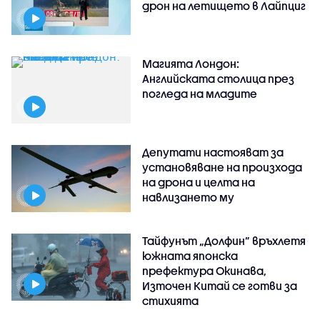
дрон на летището в Лайпциг
Магията Лондон:
Английската столица през
погледа на младите
Депутати настояват за
установяване на произхода
на дрона и целта на
навлизането му
Тайфунът „Долфин” връхлетя
южната японска
префектура Окинава,
Източен Китай се готви за
стихията