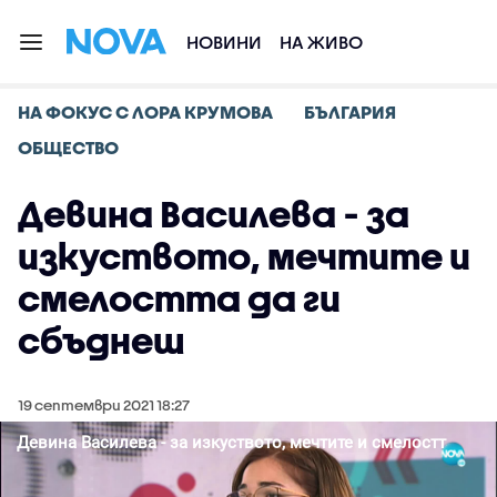
НОВИНИ
НА ЖИВО
НА ФОКУС С ЛОРА КРУМОВА
БЪЛГАРИЯ
ОБЩЕСТВО
Девина Василева - за
изкуството, мечтите и
смелостта да ги
сбъднеш
19 септември 2021 18:27