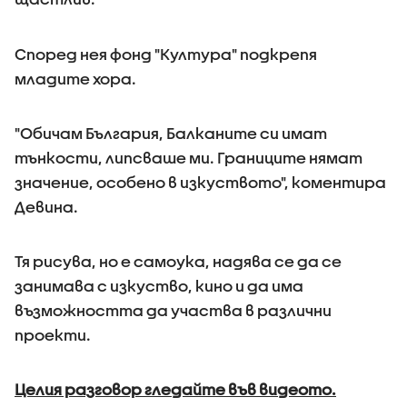
Според нея фонд "Култура" подкрепя
младите хора.
"Обичам България, Балканите си имат
тънкости, липсваше ми. Границите нямат
значение, особено в изкуството", коментира
Девина.
Тя рисува, но е самоука, надява се да се
занимава с изкуство, кино и да има
възможността да участва в различни
проекти.
Целия разговор гледайте във видеото.