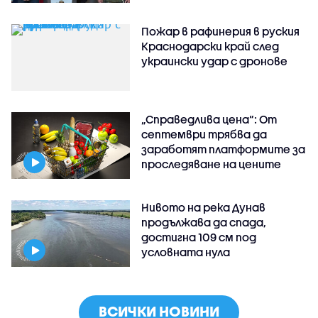
Пожар в рафинерия в руския
Краснодарски край след
украински удар с дронове
„Справедлива цена“: От
септември трябва да
заработят платформите за
проследяване на цените
Нивото на река Дунав
продължава да спада,
достигна 109 см под
условната нула
ВСИЧКИ НОВИНИ