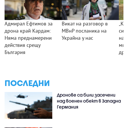
Адмирал Ефтимов за
Викат на разговор в
„Ког
дрона край Кардам:
МВнР посланика на
сил
Няма преднамерени
Украйна у нас
на 
действия срещу
мяс
България
дро
ПОСЛЕДНИ
Дронове са били засечени
над военен обект в Западна
Германия