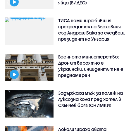
яйца (ВИДЕО)
ТИСА номинира бившия
председател на Върховния
съд Андраш Бака за следващ
президент на Унгария
Военното министерство:
Дронът вероятно е
украински, инцидентът не е
преднамерен
Задържаха мъж за палеж на
луксозна кола пред хотел в
Слънчев бряг (СНИМКИ)
Локализираха двата