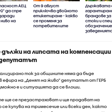
опасност АЕЦ
От 9 август
Държавата 
й” да спре
приключва двойното
гарантиран
заради
етикетиране - какво
брандове за
ниво на
се променя за
стоки и спе
потребителите
обозначение
заведеният
 дължи на липсата на компенсации
а депутатът
ализирано ток за общините няма да бъде
в ефира на „Денят на живо” депутатът от ГЕРБ
зможно е и ситуацията да се влоши.
те ще се презастраховат и ще продават на
о се купува на тримесечие или всеки ден, както