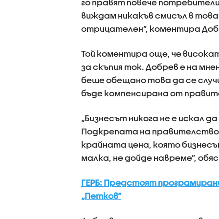
го правят повече потребители,
виждам никакъв смисъл в това
отрицателен”, коментира Доб
Той коментира още, че висока
за скъпия ток. Добрев е на мн
беше обещано това да се случ
бъде компенсирана от прави
„Бизнесът никога не е искал да
Подкрепата на правителствот
крайната цена, която бизнесът
малка, не дойде навреме”, обяс
ГЕРБ: Предстоят програмирани
„Петков“