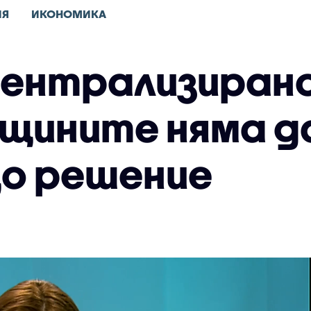
ИЯ
ИКОНОМИКА
Централизирано
бщините няма д
о решение