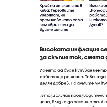
ната
Край на етикетите в
Има ли 
аструктура у
лева: Търговците
„Козлоду
- некачествена
уверяват, че
работа 
остаряла?
преминаването само
ниското 
към евро няма да
Дунав?
вдигне цените
Високата инфлация се
за скъпия ток, смят
Идеята да бъде купуван центр
работещо решение. Това каза 
Делян Добрев. По думите му въ
„В този случай производители
цена, близка до сегашната. Ак