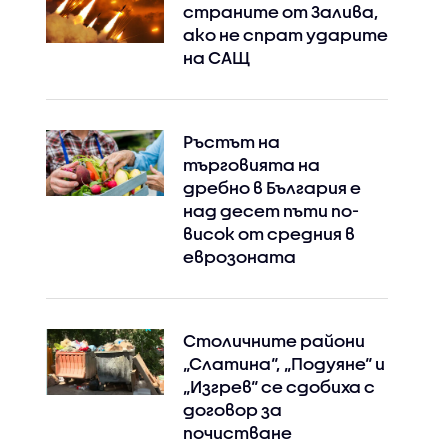
страните от Залива,
ако не спрат ударите
на САЩ
Ръстът на
търговията на
дребно в България е
над десет пъти по-
висок от средния в
еврозоната
Столичните райони
„Слатина“, „Подуяне“ и
„Изгрев“ се сдобиха с
Instagram
Facebook
договор за
почистване