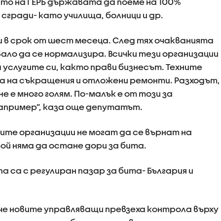
то на ГЕРБ държавата да поеме на 100%
сгради- като училища, болници и др.
и в срок от шест месеца. След тях очакванията
вало да се нормализира. Всички тези организации
 услугите си, както прави бизнесът. Техните
ка на съкращения и отложени ремонти. Разходът,
е е много голям. По-малък е от този за
апример”, каза още депутатът.
ите организации не могат да се върнат на
ой няма да остане дори за бита.
а са с регулиран пазар за бита- България и
че новите управляващи превзеха контрола върху