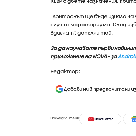
КЕВР с двете назначения, кои
„Контролът ще бъде изцяло на 
случи с мораториума. След из
вдигнат”, допълни той.
За да научавате първи новини
приложение на NOVA - за
Androi
Редактор:
Добави ни в предпочитани и
Последвайте ни
NewsLetter