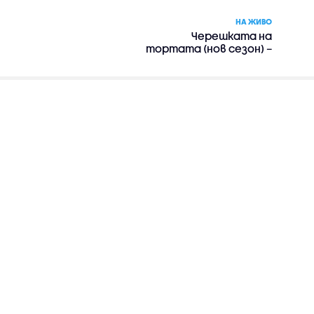
НА ЖИВО
Черешката на
тортата (нов сезон) –
риалити