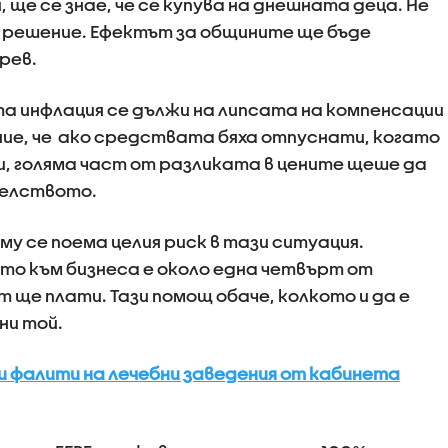
 ще се знае, че се купува на днешната деца. Не
 решение. Ефектът за общините ще бъде
рев.
та инфлация се дължи на липсата на компенсации
ение, че ако средствата бяха отпуснати, когато
и, голяма част от разликата в цените щеше да
телството.
 му се поема целия риск в тази ситуация.
о към бизнеса е около една четвърт от
 ще плати. Тази помощ обаче, колкото и да е
ни той.
 фалити на лечебни заведения от кабинета