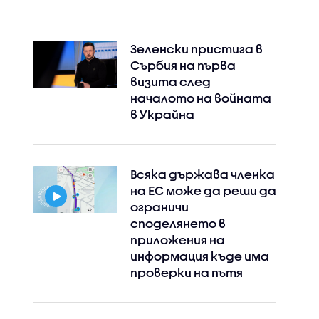
Зеленски пристига в
Сърбия на първа
визита след
началото на войната
в Украйна
Всяка държава членка
на ЕС може да реши да
ограничи
споделянето в
приложения на
информация къде има
проверки на пътя