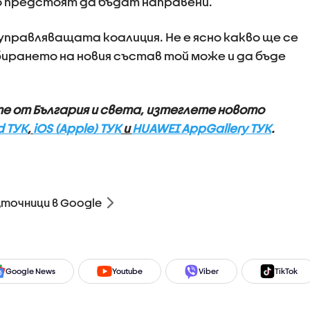
то предстоят да бъдат направени.
управляващата коалиция. Не е ясно какво ще се
бирането на новия състав той може и да бъде
те от България и света, изтеглете новото
d ТУК
,
iOS (Apple) ТУК
и
HUAWEI AppGallery ТУК
.
зточници в Google
Google News
Youtube
Viber
TikTok