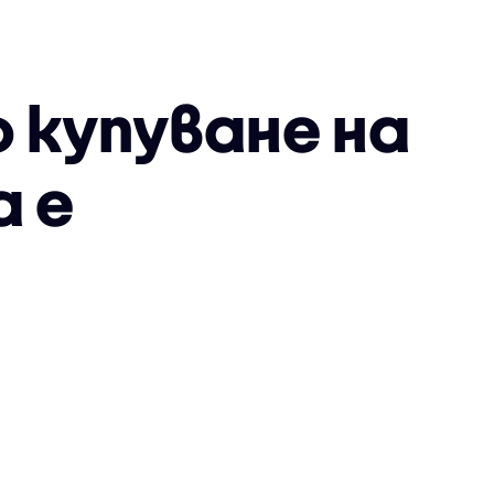
 купуване на
а е