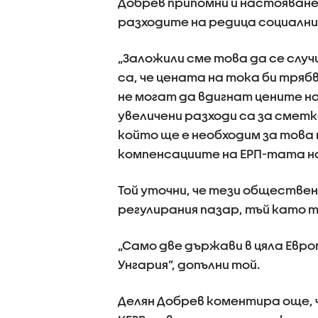
Добрев припомни и настояване
разходите на редица социални 
„Заложили сме това да се случ
са, че цената на тока би тряб
не могат да вдигнат цените на
увеличени разходи са за смет
който ще е необходим за това н
компенсациите на ЕРП-тата н
Той уточни, че тези обществен
регулирания пазар, тъй като т
„Само две държави в цяла Европ
Унгария”, допълни той.
Делян Добрев коментира още, 