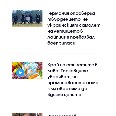
Германия опроверга
твърдението, че
украинският самолет
на летището в
Лайпциг е превозвал
боеприпаси
Край на етикетите в
лева: Търговците
уверяват, че
преминаването само
към евро няма да
вдигне цените