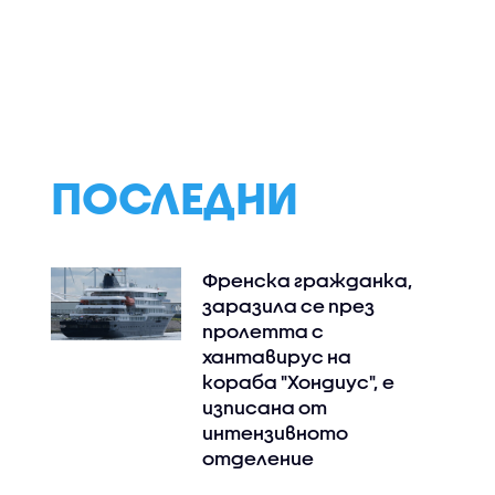
обмисля
Словения също
Цените на петр
и
намалява
паднаха по борс
 родни
мощността на АЕЦ
Какво следва за
циално
пазара на горив
 за
нас
а
ПОСЛЕДНИ
Френска гражданка,
заразила се през
пролетта с
хантавирус на
кораба "Хондиус", е
изписана от
интензивното
отделение