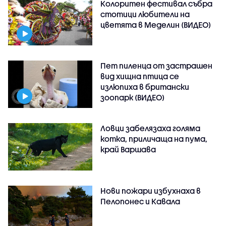
Колоритен фестивал събра
стотици любители на
цветята в Меделин (ВИДЕО)
Пет пиленца от застрашен
вид хищна птица се
излюпиха в британски
зоопарк (ВИДЕО)
Ловци забелязаха голяма
котка, приличаща на пума,
край Варшава
Нови пожари избухнаха в
Пелопонес и Кавала