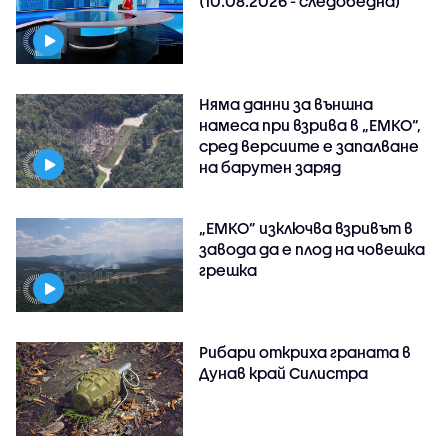
(10.08.2026 - следобедна)
Няма данни за външна
намеса при взрива в „ЕМКО“,
сред версиите е запалване
на барутен заряд
„ЕМКО” изключва взривът в
завода да е плод на човешка
грешка
Рибари откриха граната в
Дунав край Силистра