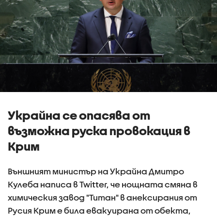
Украйна се опасява от
възможна руска провокация в
Крим
Външният министър на Украйна Дмитро
Кулеба написа в Twitter, че нощната смяна в
химическия завод "Титан" в анексирания от
Русия Крим е била евакуирана от обекта,