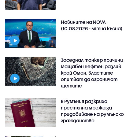
Новините на NOVA
(10.08.2026 - лятна късна)
Заседнал танкер причини
мащабен нефтен разлив
край Оман, властите
опитват да ограничат
щетите
В Румъния разкриха
престъпна мрежа за
придобиване на румънско
гражданство