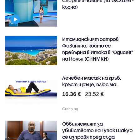
Спортни новини (10.08.2026 -
късна)
Италианският остров
Фавиняна, който се
превърна в Итака в "Одисея"
на Нолън (СНИМКИ)
Лечебен масаж на гръб,
кръст и ръце, плюс ма..
16.36 €
23.52 €
Grabo.bg
Обвиняемият за
убийството на Тупак Шакур
се изправя пред съда