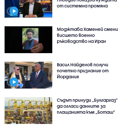
от системна промяна
Моджтаба Хаменей смени
висшето военно
ръководство на Иран
Васил Найденов получи
почетно признание от
Йордания
Съдът принуди „Булгаргаз“
да огласи данните за
плащанията към „Боташ“