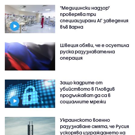
"Медицински надзор"
проверява три
специаизирани АГ заведения
във Варнa
Швеция обяви, че е осуетила
руска разузнавателна
операция
Защо кадрите от
убийството в Пловдив
продължават да са в
социалните мрежи
Украинското военно
разузнаване смята, че Русия
ускорява изграждането на