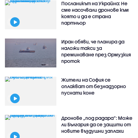
Посланикът на Украйна: Не
сме насочвали дронове към
която и да е страна
партньор
Иран обяви, че планира да
наложи такси за
преминаване през Ормузкия
проток
Жители на София се
оплакват от безнадзорно
пуснати коне
Дронове „под радара“: Може
ли България да се защити от
новите въздушни заплахи