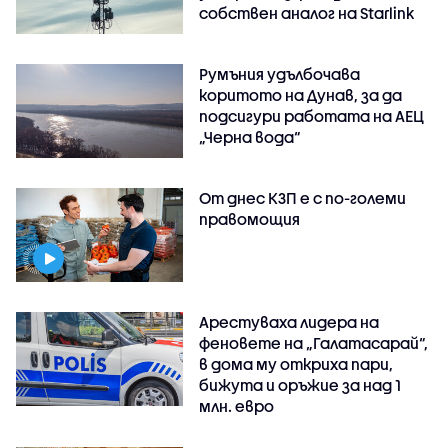
собствен аналог на Starlink
Румъния удълбочава
коритото на Дунав, за да
подсигури работата на АЕЦ
„Черна вода“
От днес КЗП е с по-големи
правомощия
Арестуваха лидера на
феновете на „Галатасарай“,
в дома му откриха пари,
бижута и оръжие за над 1
млн. евро