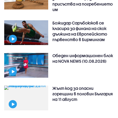
присъства на погребението
им
Божидар Саръбоюков се
класира за финала на скок
дължина на Европейското
първенство в Бирмингам
Обеден информационен блок
на NOVA NEWS (10.08.2026)
Жълт код за опасни
горещини в половин България
на 11 август