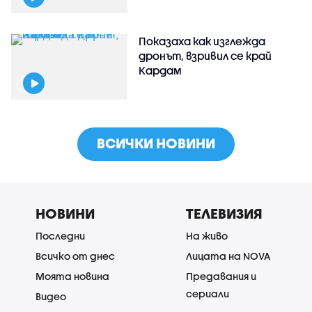
Показаха как изглежда
дронът, взривил се край
Кардам
ВСИЧКИ НОВИНИ
НОВИНИ
ТЕЛЕВИЗИЯ
Последни
На живо
Всичко от днес
Лицата на NOVA
Моята новина
Предавания и
сериали
Видео