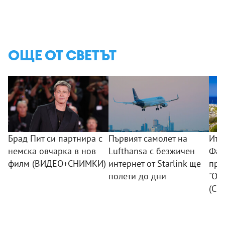
ОЩЕ ОТ СВЕТЪТ
Брад Пит си партнира с
Първият самолет на
Ита
немска овчарка в нов
Lufthansa с безжичен
Фав
филм (ВИДЕО+СНИМКИ)
интернет от Starlink ще
пре
полети до дни
"Од
(СН