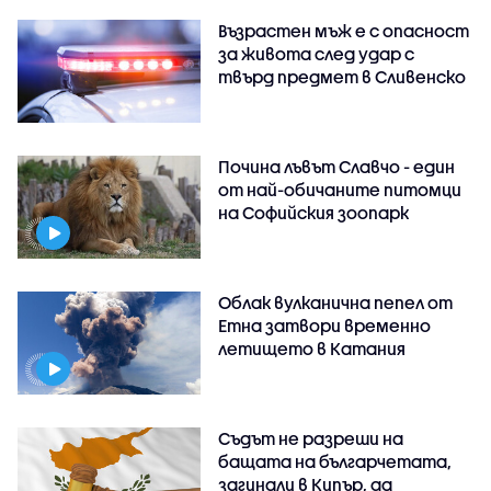
Възрастен мъж е с опасност
за живота след удар с
твърд предмет в Сливенско
Почина лъвът Славчо - един
от най-обичаните питомци
на Софийския зоопарк
Облак вулканична пепел от
Етна затвори временно
летището в Катания
Съдът не разреши на
бащата на българчетата,
загинали в Кипър, да