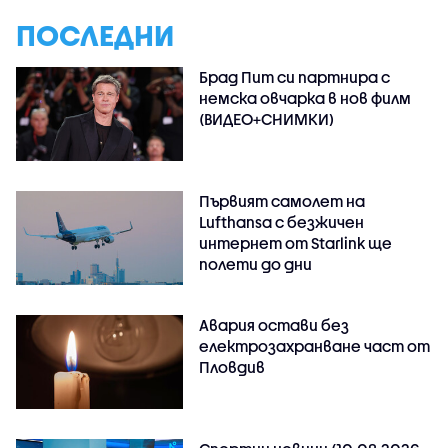
ПОСЛЕДНИ
Брад Пит си партнира с
немска овчарка в нов филм
(ВИДЕО+СНИМКИ)
Първият самолет на
Lufthansa с безжичен
интернет от Starlink ще
полети до дни
Авария остави без
електрозахранване част от
Пловдив