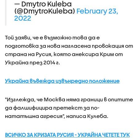
— Dmytro Kuleba
(@DmytroKuleba)
February 23,
2022
Той заяви, че е възможно това да е
подготовка за нова нагласена провокация от
страна на Русия, която анексира Крим от
Украйна през 2014 г.
Украйна въвежда извънредно положение
"Изглежда, че Москва няма граници в опитите
да фалшифицира претекст за по-
нататъшна агресия", написа Кулеба.
ВСИЧКО ЗА КРИЗАТА РУСИЯ - УКРАЙНА ЧЕТЕТЕ ТУК