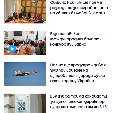
Община Кричим ще поеме
разходите за погребението
на убития в Пловдив Георги
Възстановяват
Международния балетен
конкурс във Варна
Полша ще предупреждава с
SMS при вдигане на
изтребители заради руски
атаки срещу Украйна
ББР избра трима кандидати
за изпълнителен директор,
изпраща имената им на БНБ