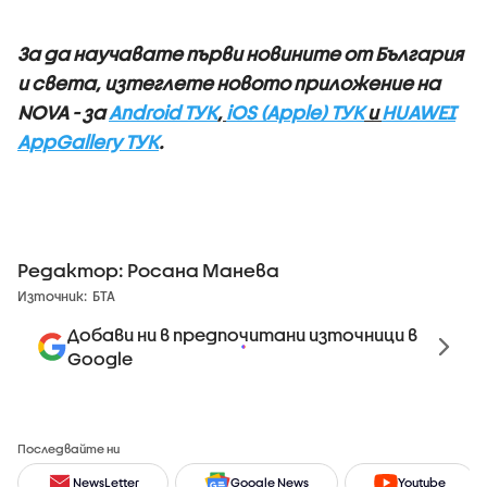
За да научавате първи новините от България
и света, изтеглете новото приложение на
NOVA - за
Android ТУК
,
iOS (Apple) ТУК
и
HUAWEI
AppGallery ТУК
.
Редактор: Росана Манева
Източник:
БТА
Добави ни в предпочитани източници в
Google
Последвайте ни
NewsLetter
Google News
Youtube