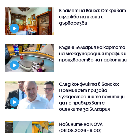
В памет на Ванга: Откриват
изложба на икони и
дърворезби
Къде е България на картата
на международния трафик и
производство на наркотици
След конфликта в Банско:
Премиерът призова
чуждестранните политици
да не прибързват с
оценките за България
Новините на NOVA
(06.08.2026 - 9.00)