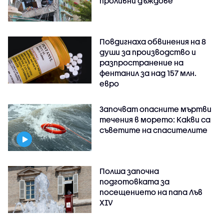
проливни дъждове
Повдигнаха обвинения на 8
души за производство и
разпространение на
фентанил за над 157 млн.
евро
Започват опасните мъртви
течения в морето: Какви са
съветите на спасителите
Полша започна
подготовката за
посещението на папа Лъв
XIV