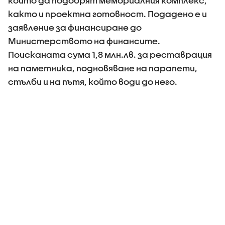
който да подобрят мемориалния комплекс,
както и проектна готовност. Подадено е и
заявление за финансиране до
Министерството на финансите.
Поисканата сума 1,8 млн.лв. за реставрация
на паметника, подновяване на парапети,
стълби и на пътя, който води до него.