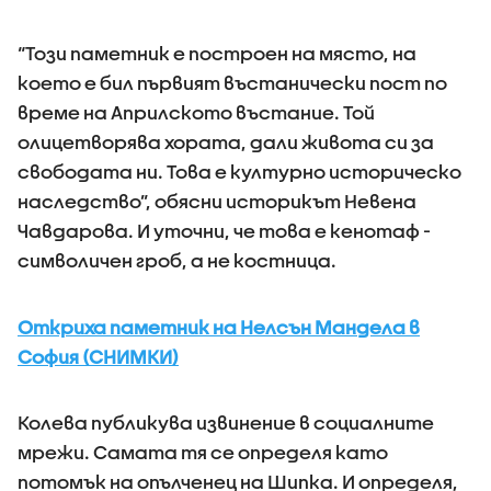
“Този паметник е построен на място, на
което е бил първият въстанически пост по
време на Априлското въстание. Той
олицетворява хората, дали живота си за
свободата ни. Това е културно историческо
наследство”, обясни историкът Невена
Чавдарова. И уточни, че това е кенотаф -
символичен гроб, а не костница.
Откриха паметник на Нелсън Мандела в
София (СНИМКИ)
Колева публикува извинение в социалните
мрежи. Самата тя се определя като
потомък на опълченец на Шипка. И определя,