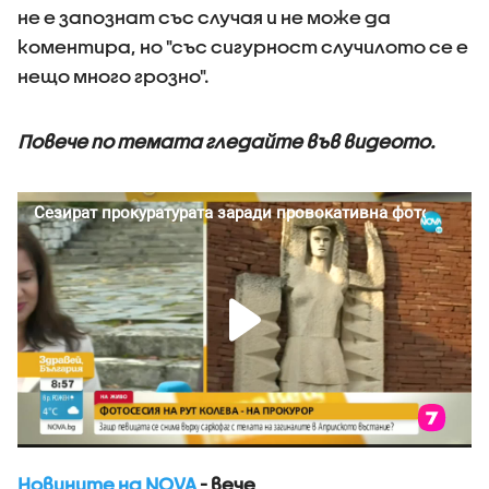
не е запознат със случая и не може да
коментира, но "със сигурност случилото се е
нещо много грозно".
Повече по темата гледайте във видеото.
Новините на NOVA
- вече