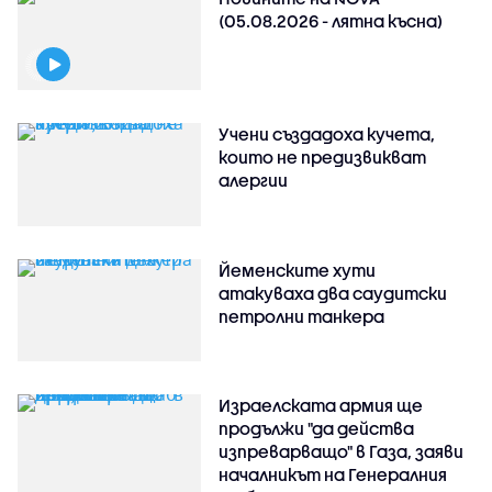
(05.08.2026 - лятна късна)
Учени създадоха кучета,
които не предизвикват
алергии
Йеменските хути
атакуваха два саудитски
петролни танкера
Израелската армия ще
продължи "да действа
изпреварващо" в Газа, заяви
началникът на Генералния