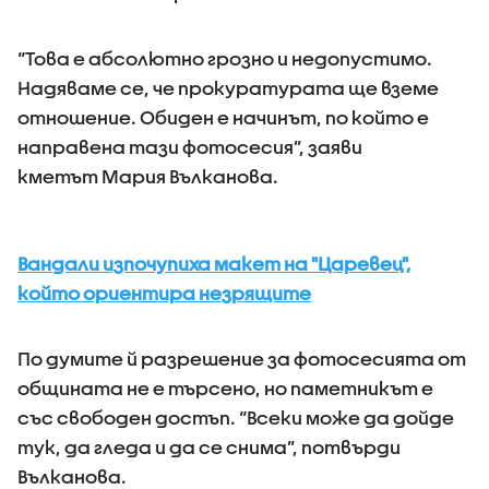
“Това е абсолютно грозно и недопустимо.
Надяваме се, че прокуратурата ще вземе
отношение. Обиден е начинът, по който е
направена тази фотосесия”, заяви
кметът Мария Вълканова.
Вандали изпочупиха макет на "Царевец",
който ориентира незрящите
По думите й разрешение за фотосесията от
общината не е търсено, но паметникът е
със свободен достъп. “Всеки може да дойде
тук, да гледа и да се снима”, потвърди
Вълканова.