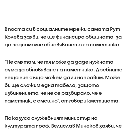
В поста си в социалните мрежи самата Рут
Колева заяви, че ще финансира общината, за
да подпомогне обновяването на паметника.
“Не смятам, че тя може да даде нужната
сума за обновяване на паметника. Дребните
неща ние също можем да ги направим. Може
би ще сложим една табела, защото
извинението, че не се разбирало, че е
паметник, е смешно”, отговори кметицата.
По казуса служебният министър на
културата проф. Велислав Минеков заяви, че