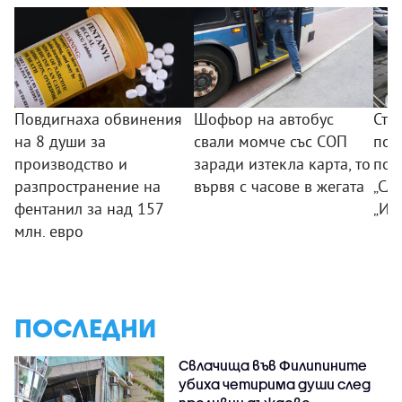
Повдигнаха обвинения
Шофьор на автобус
Сто
на 8 души за
свали момче със СОП
под
производство и
заради изтекла карта, то
поч
разпространение на
вървя с часове в жегата
„Сла
фентанил за над 157
„Из
млн. евро
ПОСЛЕДНИ
Свлачища във Филипините
убиха четирима души след