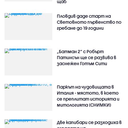
щаб
Пловдив даде старт на
Световното първенство по
гребане до 19 години
„Батман 2“ с Робърт
Патинсън ще се развива в
заснежен Готъм Сити
Паркът на чудовищата в
Италия - мястото, в което
се преплитат историята и
митологията (СНИМКИ)
Две капибари се разходиха в