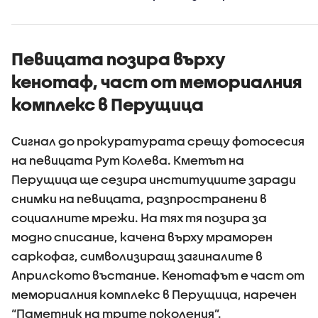
море
Певицата позира върху
кенотаф, част от мемориалния
комплекс в Перущица
Сигнал до прокуратурата срещу фотосесия
на певицата Рут Колева. Кметът на
Перущица ще сезира институциите заради
снимки на певицата, разпространени в
социалните мрежи. На тях тя позира за
модно списание, качена върху мраморен
саркофаг, символизиращ загиналите в
Априлското въстание. Кенотафът е част от
мемориалния комплекс в Перущица, наречен
“Паметник на трите поколения”.