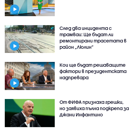
След два инцидента с
трамваи: Ще бъдат ли
ремонтирани трасетата в
район „Люлин”
Кои ще бъдат решаващите
фактори в президентската
надпревара
От ФИФА признаха грешки,
но заявиха пълна подкрепа за
Джани Инфантино