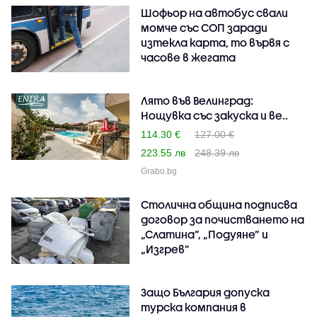
Шофьор на автобус свали
момче със СОП заради
изтекла карта, то вървя с
часове в жегата
Лято във Велинград:
Нощувка със закуска и ве..
114.30 €
127.00 €
223.55 лв
248.39 лв
Grabo.bg
Столична община подписва
договор за почистването на
„Слатина”, „Подуяне” и
„Изгрев”
Защо България допуска
турска компания в