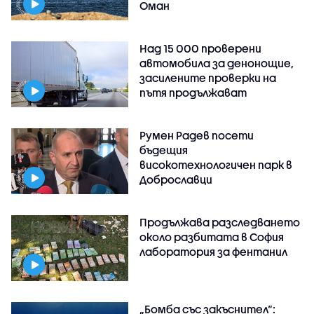
Оман
Над 15 000 проверени
автомобила за денонощие,
засилените проверки на
пътя продължават
Румен Радев посети
бъдещия
високотехнологичен парк в
Доброславци
Продължава разследването
около разбитата в София
лаборатория за фентанил
„Бомба със закъснител“: