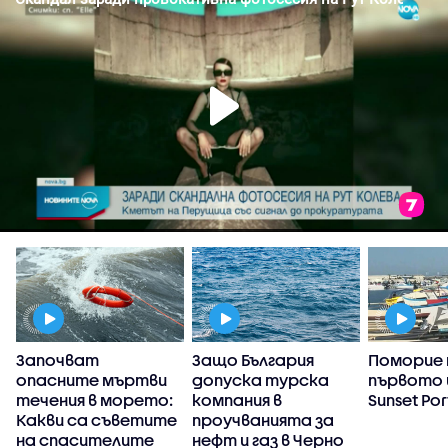
Започват
Защо България
Поморие
опасните мъртви
допуска турска
първото 
течения в морето:
компания в
Sunset Por
Какви са съветите
проучванията за
на спасителите
нефт и газ в Черно