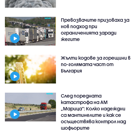
Превозвачите призоваха за
нов подход при
ограниченията заради
жегите
Жълти кодове за горещини в
по-голямата част от
България
След поредната
катастрофа на АМ
„Марица”: Колко надеждни
са мантинелите и как се
осъществява контрол над
шофьорите