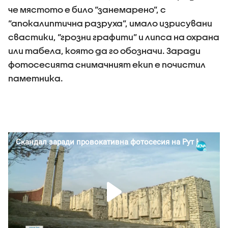
че мястото е било “занемарено”, с
“апокалиптична разруха”, имало изрисувани
свастики, “грозни графити” и липса на охрана
или табела, която да го обозначи. Заради
фотосесията снимачният екип е почистил
паметника.