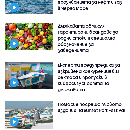
проучванията за нефт и газ
в Черно море
Държавата обмисля
гарантирани брандове за
родни стоки и специално
обозначение за
заведенията
Експерти предупредиха за
изкривена конкуренция в IT
сектора и пропуски в
киберсигурността на
държавата
Поморие посреща първото
издание на Sunset Port Festival