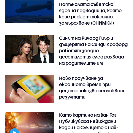
Потъналата съветска
ядрена подводница, която
крие риск от токсично
замърсяване (СНИМКИ)
Синът на Ричард Гиър и
дъщерята на Синди Крофорд
работят заедно
десетилетия след развода
на родителите им
Ново проучване за
екранното време при
децата показва неочаквани
резултати
Като картина на Ван Гог:
Публикуваха невиждани
кадри на Слънцето с най-