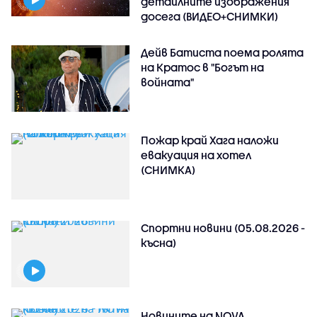
детайлните изображения
досега (ВИДЕО+СНИМКИ)
Дейв Батиста поема ролята
на Кратос в "Богът на
войната"
Пожар край Хага наложи
евакуация на хотел
(СНИМКА)
Спортни новини (05.08.2026 -
късна)
Новините на NOVA