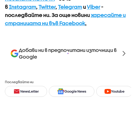
в
Instagram
,
Twitter
,
Telegram
и
Viber
-
последвайте ни.
За още новини
харесайте и
страницата ни във Facebook
.
Добави ни в предпочитани източници в
Google
Последвайте ни
NewsLetter
Google News
Youtube