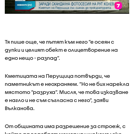
Тя пише още, че пътят към него “е осеян с
дупки и целият обект е олицетворение на
едно нещо - разпад”.
Кметицата на Перущица потвърди, че
паметникът е неохраняем. “Но не бих нарекла
мястото “разруха”. Мисля, че това изказване
е нагло и не съм съгласна с него”, заяви
Вълканова.
От общината има разрешение за строеж, с