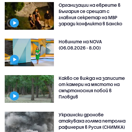
Организации на евреите в
България се срещат с
главния секретар на МВР
заради конфликта в Банско
Новините на NOVA
(06.08.2026 - 8.00)
Какво се вижда на записите
от камери на мястото на
смъртоносния побой в
Пловдив
Украински дронове
атакуваха голяма петролна
рафинерия в Русия (СНИМКА)