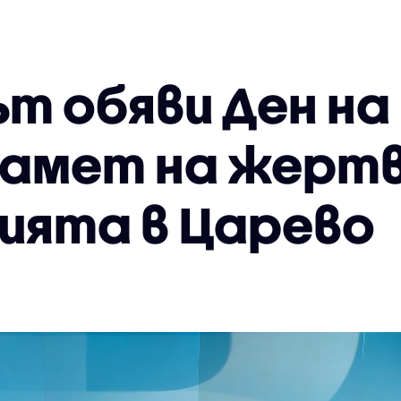
т обяви Ден на
памет на жерт
ията в Царево