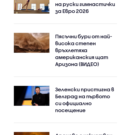
на руски гимнастички
за Евро 2026
Пясъчни бури от най-
висока степен
връхлетяха
американския щат
Аризона (ВИДЕО)
Зеленски пристигна в
Белград на първото
си официално
посещение