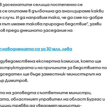
 в засегнатите селища постепенно се
а се опитаме в дълбочина да анализираме какви
 случи. И да направим така, че да сме по-добре
 път имаме такова природно бедствие“, заяви
ков преди днешното заседание на
наводненията са за 30 млн. лева
ждуведомствена експертна комисия, която ще
аструктурата и на причините за бедствието по
едседател ще бъде заместник-министърът на
ър Димитров.
ето на заповедта съответните министри,
та, областният управител на област Бургас и
щини трябва да уведомят министър-