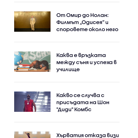
От Омир до Нолан:
Филмът „Одисея” и
споровете около него
Каква е връзката
между съня и успеха в
училище
Какво се случва с
присъдата на Шон
"Диди" Комбс
Instagram
Facebook
Хърватия отказа визи