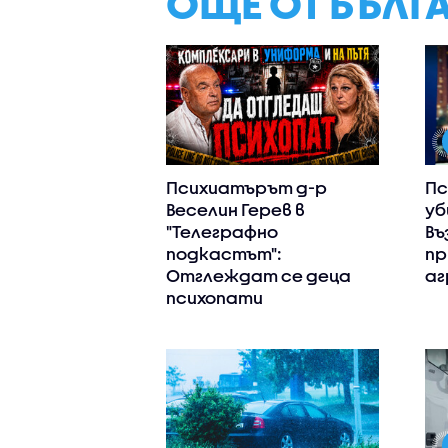
ОЩЕ ОТ БЪЛГ
Психиатърът д-р
Пс
Веселин Герев в
уб
"Телеграфно
Въ
подкастът":
пр
Отглеждат се деца
аг
психопати