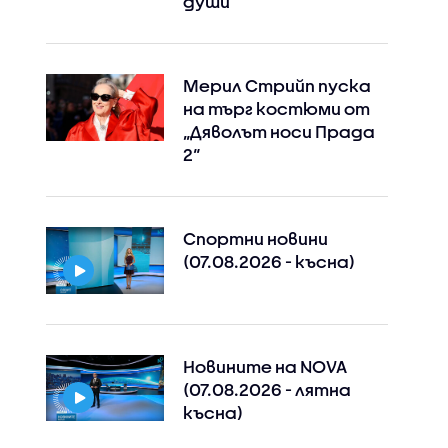
души
Мерил Стрийп пуска
на търг костюми от
„Дяволът носи Прада
2“
Спортни новини
(07.08.2026 - късна)
Новините на NOVA
(07.08.2026 - лятна
късна)