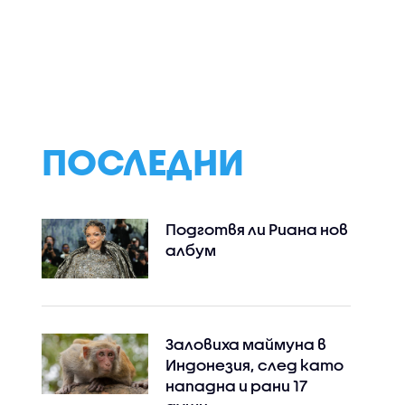
т
Нов спад на нивото
Ще бъдат ли
 на
на река Дунав
ремонтирани
Тракия",
трасетата в р
„Люлин” след дв
то
инцидента с тр
ък и
ПОСЛЕДНИ
Подготвя ли Риана нов
албум
Заловиха маймуна в
Индонезия, след като
нападна и рани 17