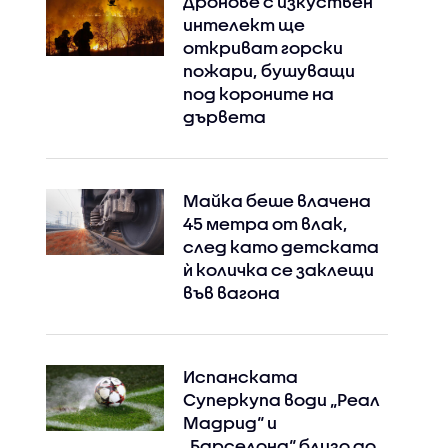
Дронове с изкуствен
интелект ще
откриват горски
пожари, бушуващи
под короните на
дървета
Майка беше влачена
45 метра от влак,
след като детската
ѝ количка се заклещи
във вагона
Испанската
Суперкупа води „Реал
Мадрид“ и
„Барселона“ близо до