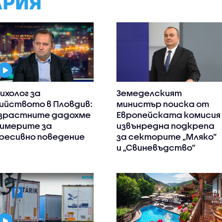
АРИЯ
ихолог за
Земеделският
ийството в Пловдив:
министър поиска от
зрастните дадохме
Европейската комисия
имерите за
извънредна подкрепа
ресивно поведение
за секторите „Мляко“
и „Свиневъдство“