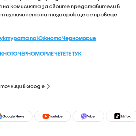
 на комисията за своите представители в
от изтичането на този срок ще се проведе
руктурата по Южното Черноморие
ЖНОТО ЧЕРНОМОРИЕ ЧЕТЕТЕ ТУК
зточници в Google
Google News
Youtube
Viber
TikTok