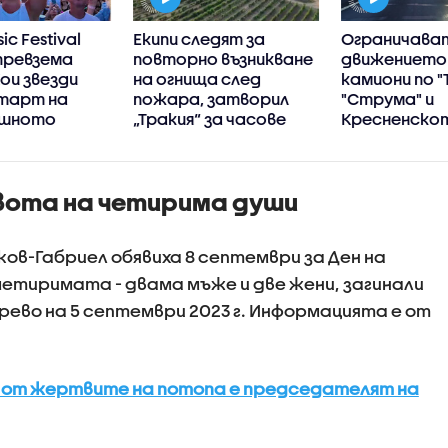
ic Festival
Екипи следят за
Ограничава
превзема
повторно възникване
движението
Кои звезди
на огнища след
камиони по "
тарт на
пожара, затворил
"Струма" и
ишното
„Тракия“ за часове
Кресненско
дефиле в пет
неделя
вота на четирима души
в-Габриел обявиха 8 септември за Ден на
четиримата - двама мъже и две жени, загинали
рево на 5 септември 2023 г. Информацията е от
 от жертвите на потопа е председателят на