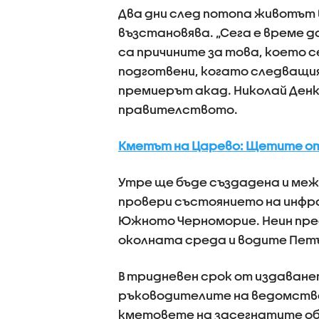
Два дни след потопа животът
възстановява. „Сега е време д
са причините за това, което се
подготвени, когато следващия
премиерът акад. Николай Ден
правителството.
Кметът на Царево: Щетите от 
Утре ще бъде създадена и ме
провери състоянието на инфр
Южното Черноморие. Неин пр
околната среда и водите Пет
В тридневен срок от издаван
ръководителите на ведомства
кметовете на засегнатите об