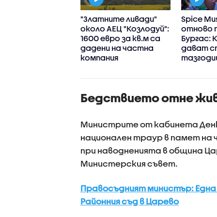
о се вижда на
"Златните ливади"
Spice Mus
сите от камери
около АЕЦ "Козлодуй":
отново 
ястото на
1600 евро за кв.м са
Бургас: 
тоносния побой
дадени на частна
дават с
овдив
компания
тазгод
издание
Бедствието отне жи
Министрите от кабинета Денко
национален траур в памет на 
при наводненията в община Ца
Министерския съвет.
Правосъдният министър: Една
Районния съд в Царево