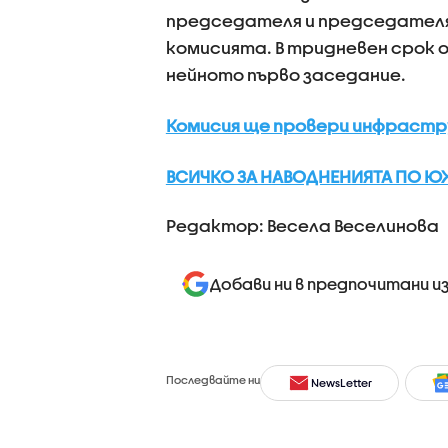
председателя и председателя
комисията. В тридневен срок 
нейното първо заседание.
Комисия ще провери инфраст
ВСИЧКО ЗА НАВОДНЕНИЯТА ПО Ю
Редактор: Весела Веселинова
Добави ни в предпочитани и
Последвайте ни
NewsLetter