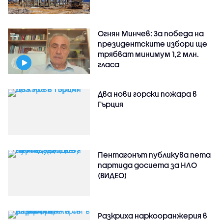
Огнян Минчев: За победа на
президентските избори ще
трябват минимум 1,2 млн.
гласа
Два нови горски пожара в
Гърция
Пентагонът публикува пета
партида досиета за НЛО
(ВИДЕО)
Разкриха наркооранжерия в