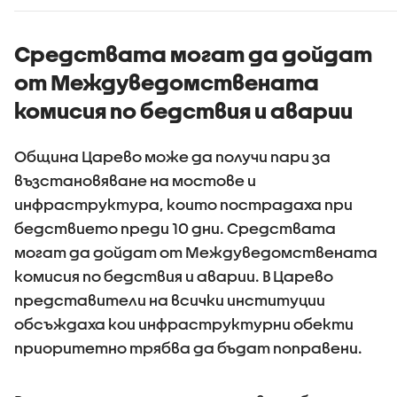
Възрастните
тировет
дадохме
примерите за
Средствата могат да дойдат
агресивно
от Междуведомствената
поведение
комисия по бедствия и аварии
Община Царево може да получи пари за
възстановяване на мостове и
инфраструктура, които пострадаха при
бедствието преди 10 дни. Средствата
могат да дойдат от Междуведомствената
комисия по бедствия и аварии. В Царево
представители на всички институции
обсъждаха кои инфраструктурни обекти
приоритетно трябва да бъдат поправени.