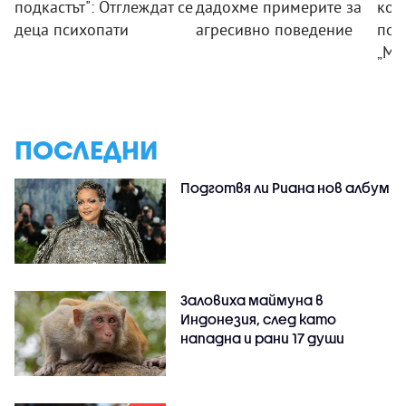
подкастът": Отглеждат се
дадохме примерите за
ком
деца психопати
агресивно поведение
под
„Мл
ПОСЛЕДНИ
Подготвя ли Риана нов албум
Заловиха маймуна в
Индонезия, след като
нападна и рани 17 души