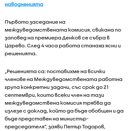
наводненията
Първото заседание на
междуведомствената комисия, свикана по
заповед на премиера Денков се събра в
Царево. След 4 часа работа станаха ясни и
решенията.
„Решенията са: поставихме на всички
членове на Междуведомствената работна
група конкретни задачи, със срок до 21
септември, които всеки член на тази
междуведомствена комисия трябва да
излезе с доклад, който да бъде обобщен и да
бъде представен на министър-
председателя”, заяви Петър Тодоров,