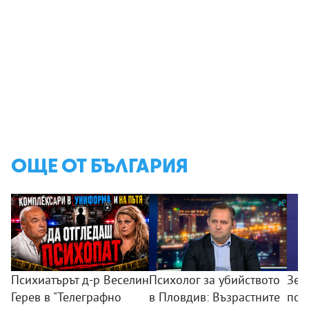
ОЩЕ ОТ БЪЛГАРИЯ
Психиатърът д-р Веселин
Психолог за убийството
Зем
Герев в "Телеграфно
в Пловдив: Възрастните
пои