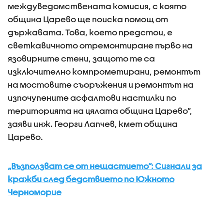
междуведомствената комисия, с която
община Царево ще поиска помощ от
държавата. Това, което предстои, е
светкавичното отремонтиране първо на
язовирните стени, защото те са
изключително компрометирани, ремонтът
на мостовите съоръжения и ремонтът на
изпочупените асфалтови настилки по
територията на цялата община Царево”,
заяви инж. Георги Лапчев, кмет община
Царево.
„Възползват се от нещастието”: Сигнали за
кражби след бедствието по Южното
Черноморие