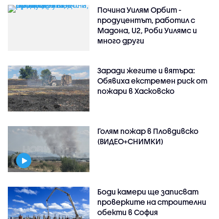
Почина Уилям Орбит -
продуцентът, работил с
Мадона, U2, Роби Уилямс и
много други
Заради жегите и вятъра:
Обявиха екстремен риск от
пожари в Хасковско
Голям пожар в Пловдивско
(ВИДЕО+СНИМКИ)
Боди камери ще записват
проверките на строителни
обекти в София