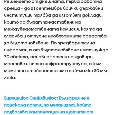
Решението от днешната, първа работна
среща – до 21 септември всички държавни
институции трябва да изготвят доклади,
които да бъдат представени на
междуведомствената комисия, която да
гласува и отпусне необходимите средства
за възстановяване. По предварителна
информация от възстановяване имат нужда
70 обекта, основно - стени на язовири,
мостове и пътна инфраструктура, а към
момента стойността им е най-малко 30 млн.
лева.
Виргиниюс Синкявичюс: България не е
поискала помощ по механизма, който
позволява компенсация на щетите от