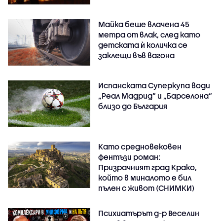
Майка беше влачена 45
метра от влак, след като
детската ѝ количка се
заклещи във вагона
Испанската Суперкупа води
„Реал Мадрид“ и „Барселона“
близо до България
Като средновековен
фентъзи роман:
Призрачният град Крако,
който в миналото е бил
пълен с живот (СНИМКИ)
Психиатърът д-р Веселин