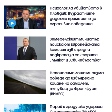
Психолог за убийството в
Пловдив: Възрастните
дадохме примерите за
агресивно поведение
Земеделският министър
поиска от Европейската
комисия извънредна
подкрепа за секторите
„Мляко“ и „Свиневъдство“
Непоносимо лоша миризма
доведе до извънредно
кацане на самолет,
пътуващ за Франкфурт
(ВИДЕО)
Порой и градушка удариха
Силинстренско (ВИДЕО)