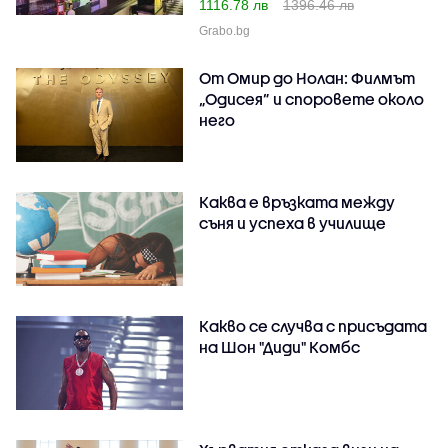
1116.78 лв
1396.46 лв
Grabo.bg
От Омир до Нолан: Филмът
„Одисея” и споровете около
него
Каква е връзката между
съня и успеха в училище
Какво се случва с присъдата
на Шон "Диди" Комбс