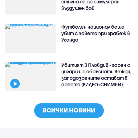
стигна се до симулиран
въздушен бой
Футболен национал беше
убит с павета при грабеж в
Уганда
Убитият в Пловдив - горен с
цигари и с обръснати вежди,
заподозрените остават в
ареста (ВИДЕО+СНИМКИ)
ВСИЧКИ НОВИНИ