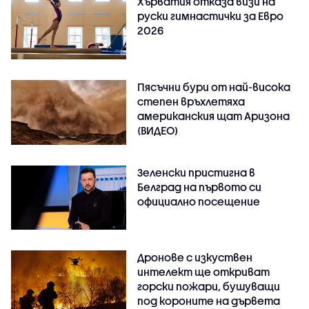
Хърватия отказа визи на
руски гимнастички за Евро
2026
Пясъчни бури от най-висока
степен връхлетяха
американския щат Аризона
(ВИДЕО)
Зеленски пристигна в
Белград на първото си
официално посещение
Дронове с изкуствен
интелект ще откриват
горски пожари, бушуващи
под короните на дървета