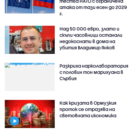
тества НАТО с ограничена
атака от тази есен до 2029
г.
Над 50 000 евро, злато и
скъпи часовници останали
недокоснати в дома на
убития Владимир Янков
Разкриха нарколаборатория
с половин тон марихуана в
Сърбия
Как кризата в Ормузкия
проток се отразява на
световната икономика