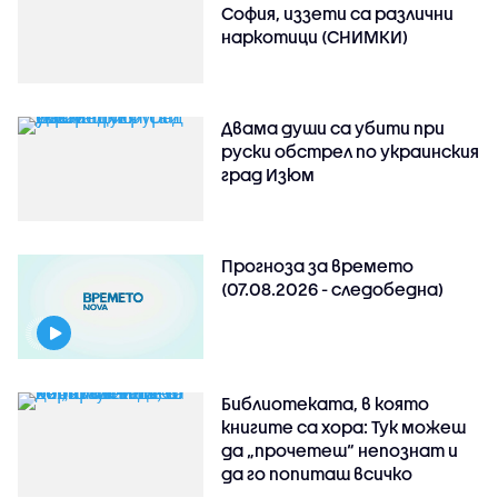
София, иззети са различни
наркотици (СНИМКИ)
Двама души са убити при
руски обстрeл по украинския
град Изюм
Прогноза за времето
(07.08.2026 - следобедна)
Библиотеката, в която
книгите са хора: Тук можеш
да „прочетеш“ непознат и
да го попиташ всичко