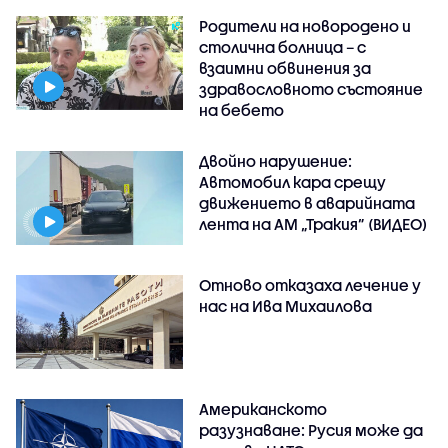
Родители на новородено и
столична болница – с
взаимни обвинения за
здравословното състояние
на бебето
Двойно нарушение:
Автомобил кара срещу
движението в аварийната
лента на АМ „Тракия” (ВИДЕО)
Отново отказаха лечение у
нас на Ива Михаилова
Американското
разузнаване: Русия може да