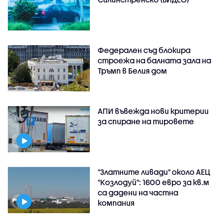
Федерален съд блокира
строежа на балната зала на
Тръмп в Белия дом
АПИ въвежда нови критерии
за спиране на тировете
"Златните ливади" около АЕЦ
"Козлодуй": 1600 евро за кв.м
са дадени на частна
компания