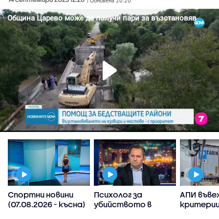
| Обновена 20:20
Спортни новини
Психолог за
АПИ въве
(07.08.2026 - късна)
убийството в
критерии
Пловдив:
спиране 