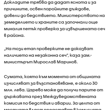
Докладите трябва да дадат яснота и за
причините, освен поройните дъждове,
довели до бедствието. Министерството на
земеделието и храните са започнали още
миналия петък проверка за извършената сеч
в района.
„На този етап проверките не доказват
наличието на незаконна сеч”, каза зам.-
министърът Мирослав Маринов.
Сумата, която към момента от общината
изчисляват за възстановяване, е около 30
млн. лева. Царево може да получи парите от
държавата през Междуведомствената
комисия по бедствия и аварии. За целта от
местната власт представят в комисията