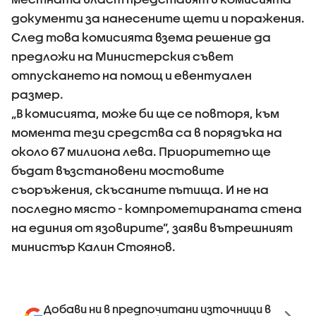
документи за нанесените щети и поражения.
След това комисията взема решение да
предложи на Министерския съвет
отпускането на помощ и евентуален
размер.
„В комисията, може би ще се повторя, към
момента тези средства са в порядъка на
около 67 милиона лева. Приоритетно ще
бъдат възстановени мостовите
съоръжения, скъсаните пътища. И не на
последно място - компрометираната стена
на единия от язовирите”, заяви вътрешният
министър Калин Стоянов.
Добави ни в предпочитани източници в