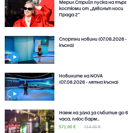
Мерил Стрийп пуска на търг
костюми от „Дяволът носи
Прада 2“
Спортни новини (07.08.2026 -
късна)
Новините на NOVA
(07.08.2026 - лятна късна)
Наем на зала за събитие до 6
часа, плюс барм..
571.00 €
714.00 €