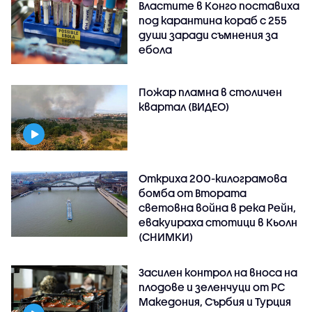
Властите в Конго поставиха
под карантина кораб с 255
души заради съмнения за
ебола
Пожар пламна в столичен
квартал (ВИДЕО)
Откриха 200-килограмова
бомба от Втората
световна война в река Рейн,
евакуираха стотици в Кьолн
(СНИМКИ)
Засилен контрол на вноса на
плодове и зеленчуци от РС
Македония, Сърбия и Турция