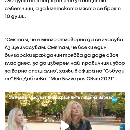
780 души са кандидатите за общински
съветници, а за кметското място се броят
10 души.
"Смятам, че е много отговорно да се гласува.
Аз ще гласувам. Смятам, че всеки един
български гражданин трябва да даде своя
глас днес, за да изберем най-правилния избор
за Варна специално", заяви в ефира на "Събуди
се" Ева Добрева, "Мис България Свят 2021".