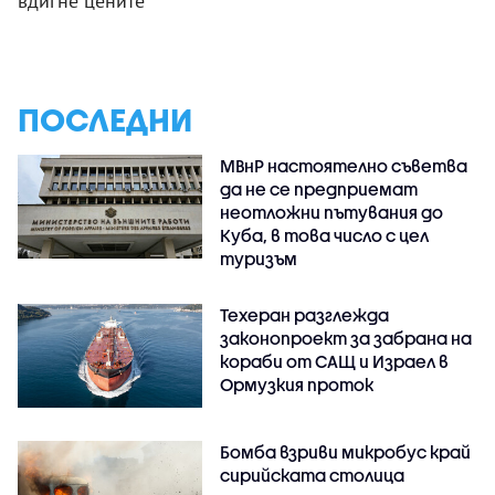
вдигне цените
ПОСЛЕДНИ
МВнР настоятелно съветва
да не се предприемат
неотложни пътувания до
Куба, в това число с цел
туризъм
Техеран разглежда
законопроект за забрана на
кораби от САЩ и Израел в
Ормузкия проток
Бомба взриви микробус край
сирийската столица