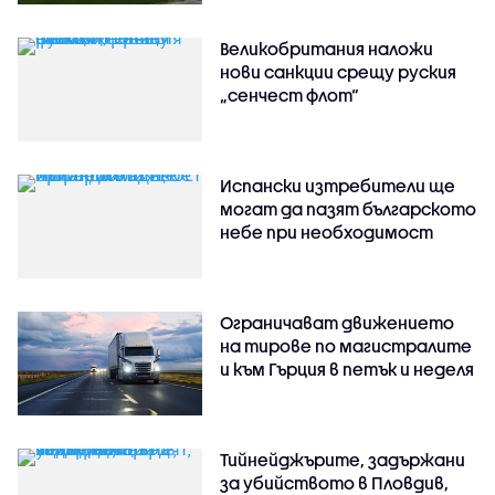
Великобритания наложи
нови санкции срещу руския
„сенчест флот“
Испански изтребители ще
могат да пазят българското
небе при необходимост
Ограничават движението
на тирове по магистралите
и към Гърция в петък и неделя
Тийнейджърите, задържани
за убийството в Пловдив,