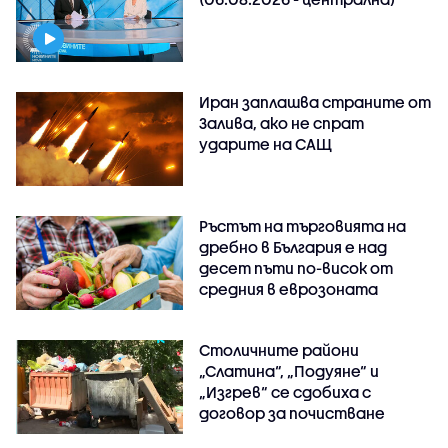
Иран заплашва страните от
Залива, ако не спрат
ударите на САЩ
Ръстът на търговията на
дребно в България е над
десет пъти по-висок от
средния в еврозоната
Столичните райони
„Слатина“, „Подуяне“ и
„Изгрев“ се сдобиха с
договор за почистване