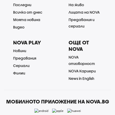
Последни
На живо
Всичко от днес
Лицата на NOVA
Моята новина
Предавания и
сериали
Видео
NOVA PLAY
ОЩЕ ОТ
NOVA
Новини
NOVA
Предавания
отговорност
Сериали
NOVA Кариери
Филми
News in English
МОБИЛНОТО ПРИЛОЖЕНИЕ НА NOVA.BG