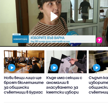
Нови вещи лица ще
Къде има секции с
Съдът к
броят бюлетините
аномалии в
изборите
за общински
гласуването за
общинск
и
съветници в Бургас
кметски избори
съветниц
Каварна