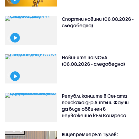
Спортни новини (06.08.2026 -
следобедна)
Новините на NOVA
(06.08.2026 - следобедна)
Републиканците в Сената
поискаха д-р Антъни Фаучи
да бъде обвинен в
неуважение към Конгреса
Вицепремиерът Пулев: