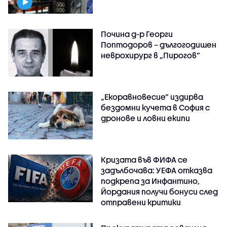
Почина д-р Георги
Поптодоров – дългогодишен
неврохирург в „Пирогов“
„Екоравновесие“ издирва
бездомни кучета в София с
дронове и ловни екипи
Кризата във ФИФА се
задълбочава: УЕФА отказва
подкрепа за Инфантино,
Йордания получи бонуси след
отправени критики