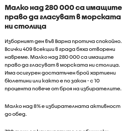
Малко над 280 000 са имащите
право да гласуват в морската
ни столица
Изборният ден във Варна протича спокойно.
Всички 409 всекции в града бяха отворени
навреме. Малко над 280 000 са имащите
право да гласуват в морската ни столица.
Има осигурен достатъчен брой хартиени
бюлетини или както е по закон - с 10
процента повече от броя на избирателите.
Малко над 8% е избирателната активност
до обед.