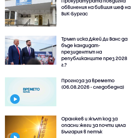
Прокуратурата повдигна
обвинения на бившия шеф на
ВиК-Бургас
Тръмп иска Джей Ди Ванс да
бъде кандидат-
президентът на
републиканците през 2028
г.?
Прогноза за времето
(06.08.2026 - следобедна)
Оранжев и жълт код за
опасни жеги за почти цяла
България в петък