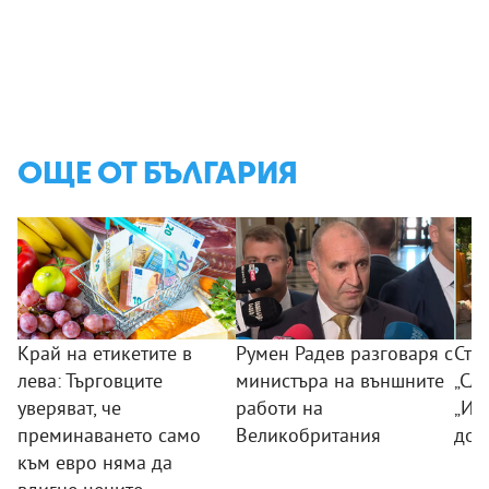
ОЩЕ ОТ БЪЛГАРИЯ
Край на етикетите в
Румен Радев разговаря с
Сто
лева: Търговците
министъра на външните
„Сла
уверяват, че
работи на
„Из
преминаването само
Великобритания
дог
към евро няма да