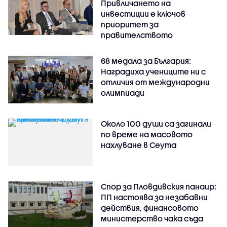
Привличането на
инвестиции е ключов
приоритет за
правителството
68 медала за България:
Наградиха учениците ни с
отличия от международни
олимпиади
Около 100 души са загинали
по време на масовото
нахлуване в Сеута
Спор за Пловдивския панаир:
ПП настоява за незабавни
действия, финансовото
министерство чака съда