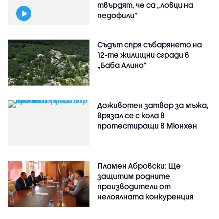
твърдят, че са „ловци на
педофили”
Съдът спря събарянето на
12-те жилищни сгради в
„Баба Алино“
Доживотен затвор за мъжа,
врязал се с кола в
протестиращи в Мюнхен
Пламен Абровски: Ще
защитим родните
производители от
нелоялната конкуренция