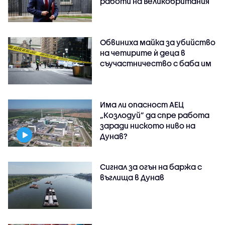
работи на Великобритания
Обвиниха майка за убийство
на четирите ѝ деца в
съучастничество с баба им
Има ли опасност АЕЦ
„Козлодуй” да спре работа
заради ниското ниво на
Дунав?
Сигнал за огън на баржа с
въглища в Дунав