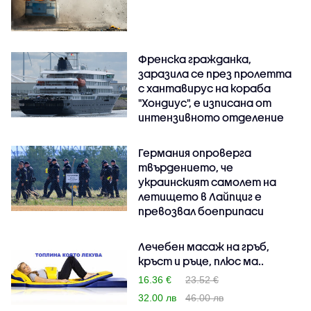
Френска гражданка,
заразила се през пролетта
с хантавирус на кораба
"Хондиус", е изписана от
интензивното отделение
Германия опроверга
твърдението, че
украинският самолет на
летището в Лайпциг е
превозвал боеприпаси
Лечебен масаж на гръб,
кръст и ръце, плюс ма..
16.36 €
23.52 €
32.00 лв
46.00 лв