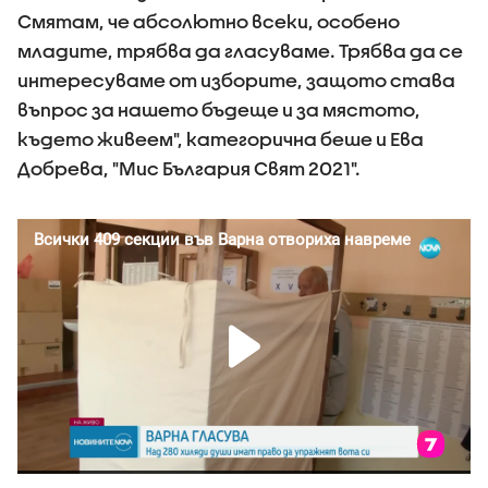
Смятам, че абсолютно всеки, особено
младите, трябва да гласуваме. Трябва да се
интересуваме от изборите, защото става
въпрос за нашето бъдеще и за мястото,
където живеем", категорична беше и Ева
Добрева, "Мис България Свят 2021".