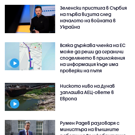
Зеленски пристига в Сърбия
на първа визита след
началото на войната в
Украйна
Всяка държава членка на ЕС
може да реши да ограничи
споделянето в приложения
на информация къде има
проверки на пътя
Ниското ниво на Дунав
заплашва АЕЦ-овете в
Европа
Румен Радев разговаря с
министъра на външните