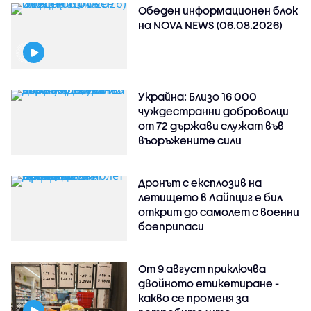
Обеден информационен блок
на NOVA NEWS (06.08.2026)
Украйна: Близо 16 000
чуждестранни доброволци
от 72 държави служат във
въоръжените сили
Дронът с експлозив на
летището в Лайпциг е бил
открит до самолет с военни
боеприпаси
От 9 август приключва
двойното етикетиране -
какво се променя за