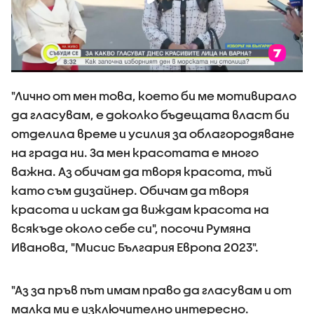
"Лично от мен това, което би ме мотивирало
да гласувам, е доколко бъдещата власт би
отделила време и усилия за облагородяване
на града ни. За мен красотата е много
важна. Аз обичам да творя красота, тъй
като съм дизайнер. Обичам да творя
красота и искам да виждам красота на
всякъде около себе си", посочи Румяна
Иванова, "Мисис България Европа 2023".
"Аз за пръв път имам право да гласувам и от
малка ми е изключително интересно.