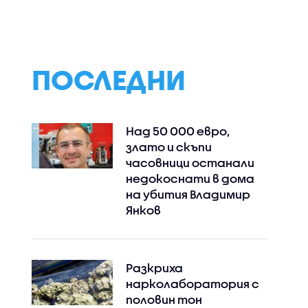
ни
преминават към цени
със СОП от авт
а търсим
само в евро:
като неморално
Бизнесът запазва
неприемливо
двойното
обозначение до края
ПОСЛЕДНИ
на сезона
Над 50 000 евро,
злато и скъпи
часовници останали
недокоснати в дома
на убития Владимир
Янков
Разкриха
нарколаборатория с
половин тон