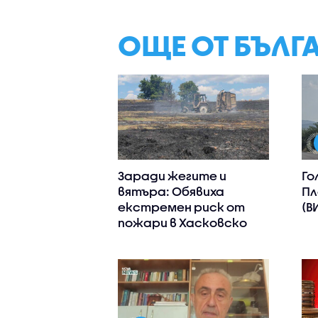
ОЩЕ ОТ БЪЛГ
Заради жегите и
Го
вятъра: Обявиха
Пл
екстремен риск от
(В
пожари в Хасковско