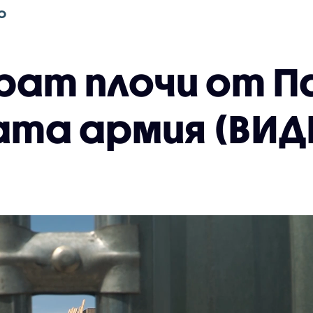
О
ат плочи от П
ата армия (ВИ