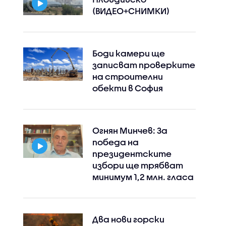
(ВИДЕО+СНИМКИ)
Боди камери ще
записват проверките
на строителни
обекти в София
Огнян Минчев: За
победа на
президентските
избори ще трябват
минимум 1,2 млн. гласа
Два нови горски