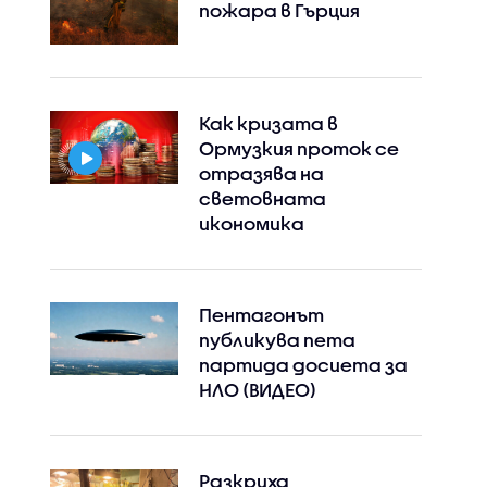
пожара в Гърция
Как кризата в
Ормузкия проток се
отразява на
световната
икономика
Пентагонът
публикува пета
партида досиета за
НЛО (ВИДЕО)
Разкриха