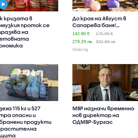
к кризата в
До края на Август в
музкия проток се
Сапарева баня!
разява на
Нощувка с..
142.80 €
170.00 €
етовната
279.29 лв
332.49 лв
ономика
Grabo.bg
зеха 115 кг и 527
МВР назначи временно
тра опасни и
нов директор на
бранени продукти
ОДМВР-Бургас
 растителна
ащита