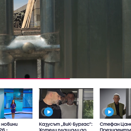
 новини
Казусът „ВиК-Бургас“:
Стефан Цанев
26 -
Хотели плащали до
Президентъ