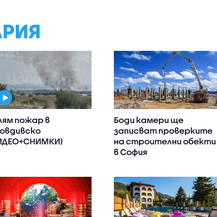
АРИЯ
лям пожар в
Боди камери ще
овдивско
записват проверките
ИДЕО+СНИМКИ)
на строителни обекти
в София