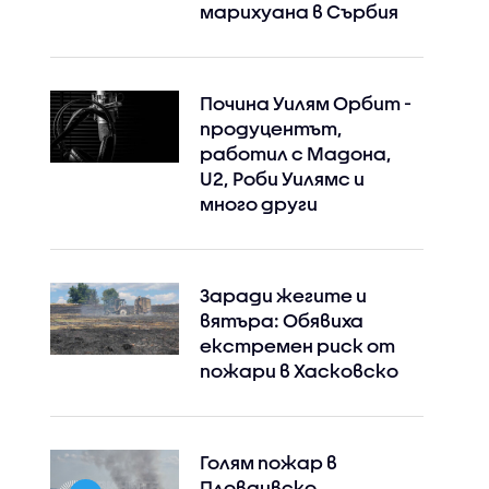
марихуана в Сърбия
Почина Уилям Орбит -
продуцентът,
работил с Мадона,
U2, Роби Уилямс и
много други
Заради жегите и
вятъра: Обявиха
екстремен риск от
пожари в Хасковско
Голям пожар в
Instagram
Facebook
Пловдивско