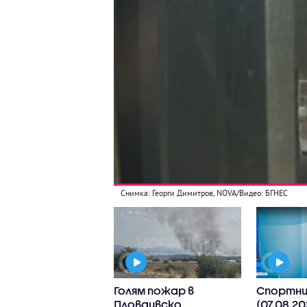
Снимка: Георги Димитров, NOVA/Видео: БГНЕС
Пловдив се
Голям пожар в
Спортни
ърна в дом на
Пловдивско
(07.08.20