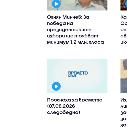
Огнян Минчев: За
Ка
победа на
Ор
президентските
от
избори ще трябват
св
минимум 1,2 млн. гласа
ик
Прогноза за времето
Из
(07.08.2026 -
ли
следобедна)
за
за
з