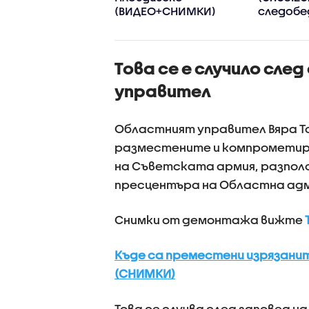
ународния
(ВИДЕО+СНИМКИ)
следобе
с
Това се е случило сле
управител
Областният управител Вяра То
разместените и компрометира
на Съветската армия, разполо
пресцентъра на Областна ад
Снимки от демонтажа вижте
Къде са преместени изрязани
(СНИМКИ)
Това се случва след заповед н