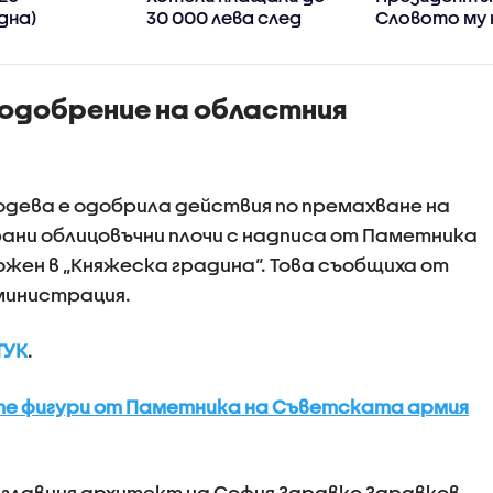
дна)
30 000 лева след
Словото му 
манипулиране на
призовава д
водомерите и
смисъла
изнудване
д одобрение на областния
дева е одобрила действия по премахване на
ни облицовъчни плочи с надписа от Паметникa
жен в „Княжеска градина“. Това съобщиха от
министрация.
ТУК
.
те фигури от Паметника на Съветската армия
а главния архитект на София Здравко Здравков.