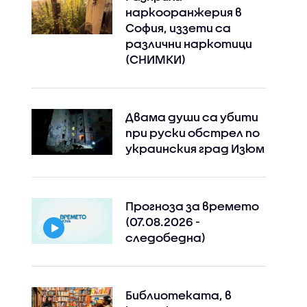
наркооранжерия в
София, иззети са
различни наркотици
(СНИМКИ)
Двама души са убити
при руски обстрeл по
украинския град Изюм
Прогноза за времето
(07.08.2026 -
следобедна)
Библиотеката, в