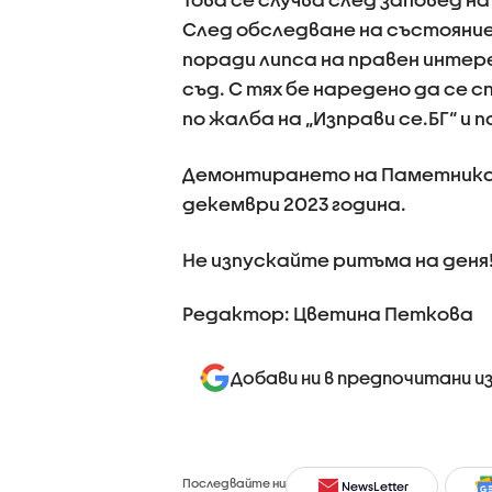
След обследване на състояние
поради липса на правен инте
съд. С тях бе наредено да се
по жалба на „Изправи се.БГ“ и
Демонтирането на Паметника 
декември 2023 година.
Не изпускайте ритъма на деня
Редактор: Цветина Петкова
Добави ни в предпочитани и
Последвайте ни
NewsLetter