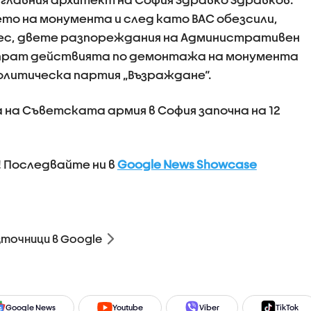
то на монумента и след като ВАС обезсили,
рес, двете разпореждания на Административен
 спрат действията по демонтажа на монумента
 политическа партия „Възраждане“.
на Съветската армия в София започна на 12
! Последвайте ни в
Google News Showcase
зточници в Google
Google News
Youtube
Viber
TikTok