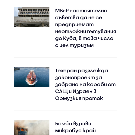
МВнР настоятелно
съветва да не се
предприемат
неотложни пътувания
до Куба, в това число
с цел туризъм
Техеран разглежда
законопроект за
забрана на кораби от
САЩ и Израел в
Ормузкия проток
Бомба взриви
микробус край