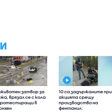
МИ
животен затвор за
10 са задържаните при
жа, врязал се с кола
акцията срещу
протестиращи в
производство на
нхен
фентанил: