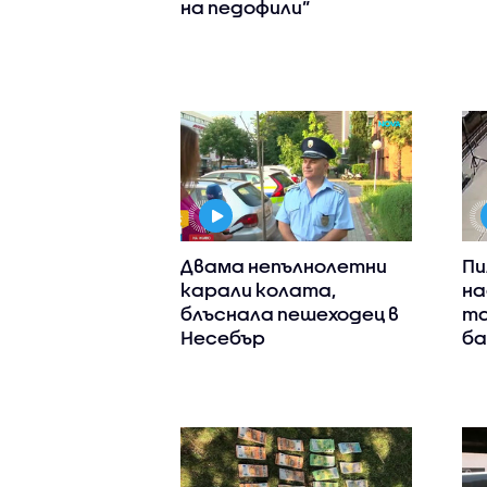
на педофили”
Двама непълнолетни
Пи
карали колата,
на
блъснала пешеходец в
та
Несебър
ба