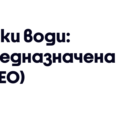
ки води:
редназначена
ЕО)