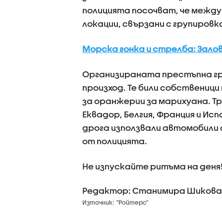
полицията посочват, че между 2
локации, свързани с групировк
Морска гонка и стрелба: Залови
Организираната престъпна гр
произход. Те били собственици
за оранжерии за марихуана. 
Еквадор, Белгия, Франция и Ис
дрога използвали автомобили 
от полицията.
Не изпускайте ритъма на деня
Редактор: Станимира Шикова
Източник:
"Ройтерс"