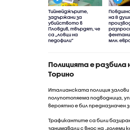
 и СДВР разкриха
Тийнейджърите,
Повдигна
гален цех за
задържани за
на 8 душ
лиране на
убийството в
произво
ин край София,
Пловдив, твърдят, че
разпрос
ржани са трима
са „ловци на
фентанил
педофили”
млн. евр
Полицията е разбила 
Торино
Италианската полиция залови 
полупотопяема подводница, у
вероятно е бил предназначен 
Трафикантите са били базирани
занимавали с внос на „големи 