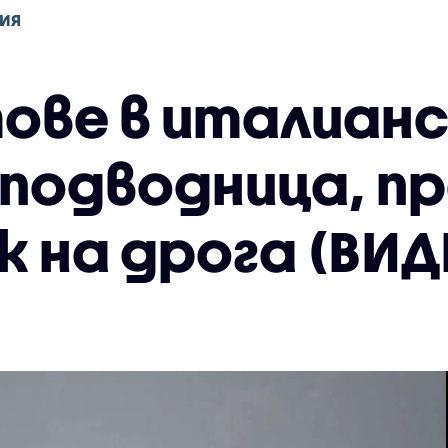
ИЯ
ове в италианс
 подводница, п
 на дрога (ВИД