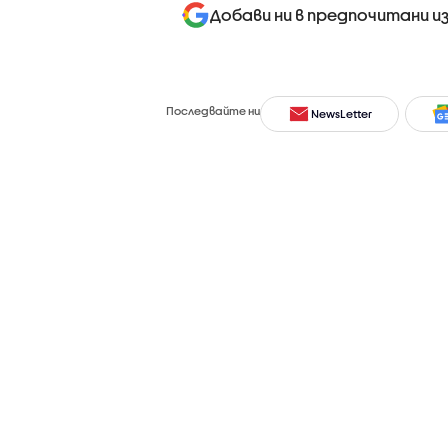
Добави ни в предпочитани и
Последвайте ни
NewsLetter