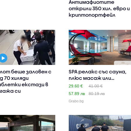
Антимафиотите
открили 350 хил. евро и
криптопортфейл
лот беше заловен с
SPA релакс със сауна,
д 70 хиляди
плюс масаж или
блетки екстази в
терапия..
29.60 €
41.00 €
гажа си
57.89 лв
80.19 лв
Grabo.bg