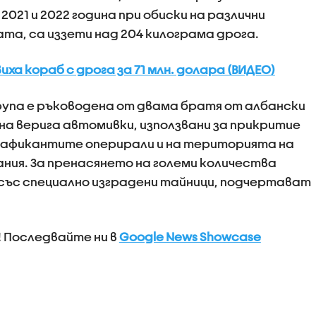
021 и 2022 година при обиски на различни
ата, са иззети над 204 килограма дрога.
ха кораб с дрога за 71 млн. долара (ВИДЕО)
упа е ръководена от двама братя от албански
 на верига автомивки, използвани за прикритие
Трафикантите оперирали и на територията на
пания. За пренасянето на големи количества
със специално изградени тайници, подчертават
! Последвайте ни в
Google News Showcase