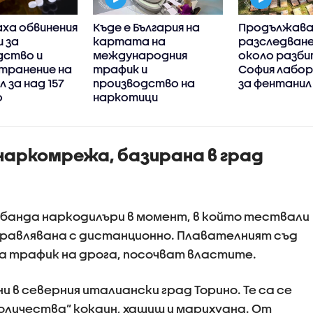
ха обвинения
Къде е България на
Продължав
и за
картата на
разследван
дство и
международния
около разби
транение на
трафик и
София лабо
 за над 157
производство на
за фентанил
о
наркотици
наркомрежа, базирана в град
банда наркодилъри в момент, в който тествали
правлявана с дистанционно. Плавателният съд
за трафик на дрога, посочват властите.
 в северния италиански град Торино. Те са се
количества” кокаин, хашиш и марихуана. От