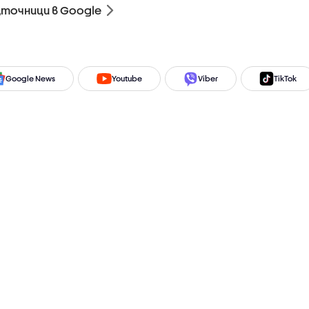
зточници в Google
Google News
Youtube
Viber
TikTok