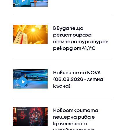
В Будапеща
Instagram
Facebook
регистрираха
температуратурен
рекорд от 41,1°C
Новините на NOVA
(06.08.2026 - лятна
късна)
Новооткритата
пещерна риба е
кръстена на