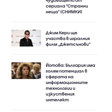
чудовището от
сериала "Странни
неща" (СНИМКИ)
Джим Кери ще
участва в игралния
филм „Джетсънови“
Йотова: България има
голям потенциал в
сферата на
информационните
технологии и
изкуствения
интелект