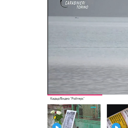
Кадър/Видео:"Ройтерс"