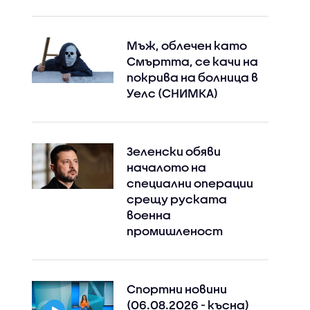
Мъж, облечен като
Смъртта, се качи на
покрива на болница в
Уелс (СНИМКА)
Зеленски обяви
началото на
специални операции
срещу руската
военна
промишленост
Спортни новини
(06.08.2026 - късна)