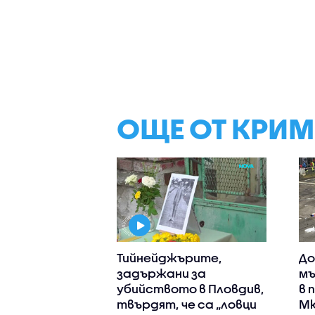
ОЩЕ ОТ КРИ
Тийнейджърите,
До
задържани за
мъ
убийството в Пловдив,
в 
твърдят, че са „ловци
Мю