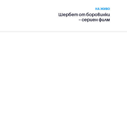
НА ЖИВО
Шербет от боровинки
– сериен филм