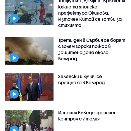
Тайфунът „Долфин” връхлетя
южната японска
префектура Окинава,
Източен Китай се готви за
стихията
Трети ден в Сърбия се борят
с голям горски пожар в
защитена зона около
Белград
Зеленски и Вучич се
срещнаха в Белград
Испания въведе граничен
контрол с Италия