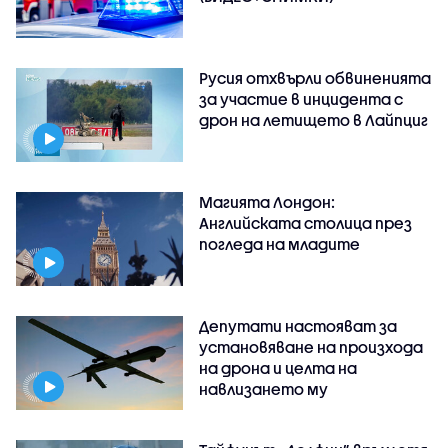
Русия отхвърли обвиненията
за участие в инцидента с
дрон на летището в Лайпциг
Магията Лондон:
Английската столица през
погледа на младите
Депутати настояват за
установяване на произхода
на дрона и целта на
навлизането му