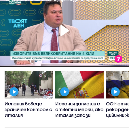
Испания въведе
Испания заплаши с
ООН отч
граничен контрол с
ответни мерки, ако
рекорден
Италия
Италия запази
цивилни 
граничния контрол
Украйна о
между двете
насам