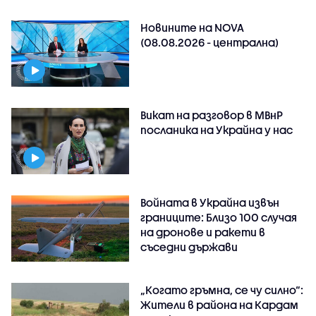
Новините на NOVA
(08.08.2026 - централна)
Викат на разговор в МВнР
посланика на Украйна у нас
Войната в Украйна извън
границите: Близо 100 случая
на дронове и ракети в
съседни държави
„Когато гръмна, се чу силно“:
Жители в района на Кардам