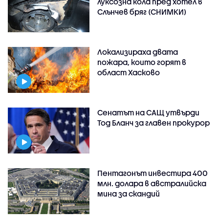
луксозна кола пред хотел в
Слънчев бряг (СНИМКИ)
Локализираха двата
пожара, които горят в
област Хасково
Сенатът на САЩ утвърди
Тод Бланч за главен прокурор
Пентагонът инвестира 400
млн. долара в австралийска
мина за скандий