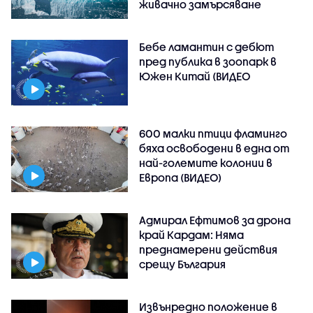
живачно замърсяване
Бебе ламантин с дебют
пред публика в зоопарк в
Южен Китай (ВИДЕО
600 малки птици фламинго
бяха освободени в една от
най-големите колонии в
Европа (ВИДЕО)
Адмирал Ефтимов за дрона
край Кардам: Няма
преднамерени действия
срещу България
Извънредно положение в