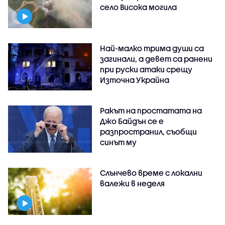
село Висока могила
Най-малко трима души са
загинали, а девет са ранени
при руски атаки срещу
Източна Украйна
Ракът на простатата на
Джо Байдън се е
разпространил, съобщи
синът му
Слънчево време с локални
валежи в неделя