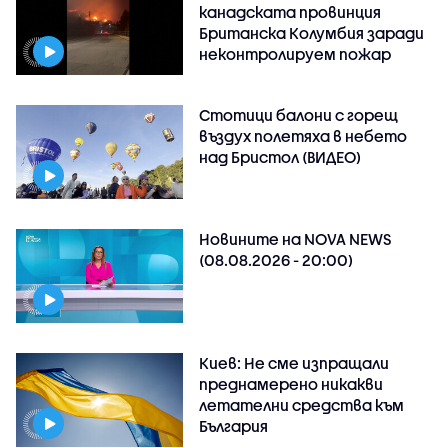
канадската провинция
Британска Колумбия заради
неконтролируем пожар
Стотици балони с горещ
въздух полетяха в небето
над Бристол (ВИДЕО)
Новините на NOVA NEWS
(08.08.2026 - 20:00)
Киев: Не сме изпращали
преднамерено никакви
летателни средства към
България