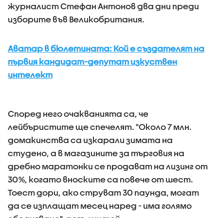
журналист Стефан Антонов два дни преди
изборите във Великобритания.
Аватар в бюлетината: Кой е създателят на
първия кандидат-депутат изкуствен
интелект
Според него очакванията са, че
лейбъристите ще спечелят. "Около 7 млн.
домакинства са изкарали зимата на
студено, а в магазините за търговия на
дребно маратонки се продават на лизинг от
30%, когато вноските са повече от шест.
Тоест дори, ако струват 30 паунда, могат
да се изплащат месец наред - има голямо