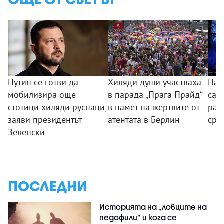
Путин се готви да
Хиляди души участваха
Най
мобилизира още
в парада „Прага Прайд“
са з
стотици хиляди руснаци,
в памет на жертвите от
ран
заяви президентът
атентата в Берлин
сре
Зеленски
ПОСЛЕДНИ
Историята на „ловците на
педофили” и кога се