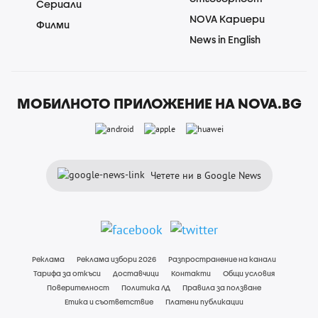
Сериали
NOVA Кариери
Филми
News in English
МОБИЛНОТО ПРИЛОЖЕНИЕ НА NOVA.BG
Четете ни в Google News
Реклама
Реклама избори 2026
Разпространение на канали
Тарифа за откъси
Доставчици
Контакти
Общи условия
Поверителност
Политика ЛД
Правила за ползване
Етика и съответствие
Платени публикации