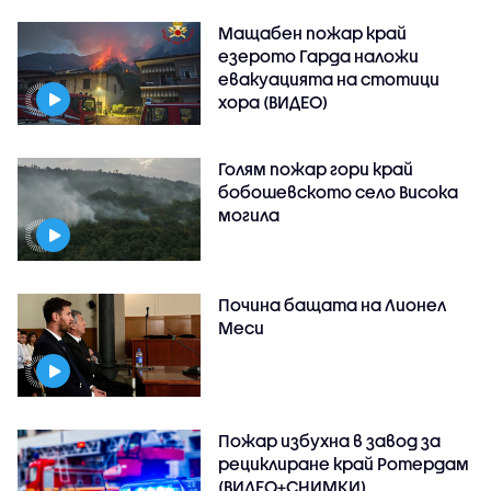
Мащабен пожар край
езерото Гарда наложи
евакуацията на стотици
хора (ВИДЕО)
Голям пожар гори край
бобошевското село Висока
могила
Почина бащата на Лионел
Меси
Пожар избухна в завод за
рециклиране край Ротердам
(ВИДЕО+СНИМКИ)