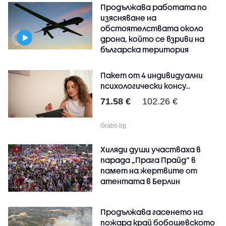
Продължава работата по
изясняване на
обстоятелствата около
дрона, който се взриви на
българска територия
Пакет от 4 индивидуални
психологически консу..
71.58 €
102.26 €
Grabo.bg
Хиляди души участваха в
парада „Прага Прайд“ в
памет на жертвите от
атентата в Берлин
Продължава гасенето на
пожара край бобошевското