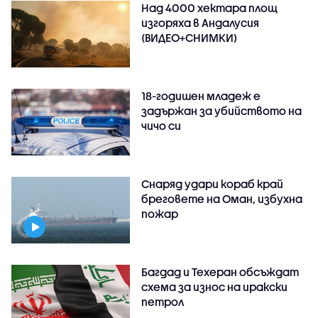
Над 4000 хектара площ
изгоряха в Андалусия
(ВИДЕО+СНИМКИ)
18-годишен младеж е
задържан за убийството на
чичо си
Снаряд удари кораб край
бреговете на Оман, избухна
пожар
Багдад и Техеран обсъждат
схема за износ на иракски
петрол