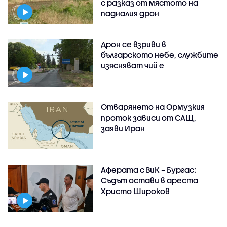
с разказ от мястото на
падналия дрон
Дрон се взриви в
българското небе, службите
изясняват чий е
Отварянето на Ормузкия
проток зависи от САЩ,
заяви Иран
Аферата с ВиК – Бургас:
Съдът остави в ареста
Христо Широков