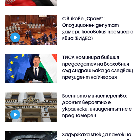
С викове „Срам!“:
Опозиционен депутат
замери косовския премиер с
яйца (ВИДЕО)
ТИСА номинира бившия
председател на Върховния
съд Андраш Бака за следващ
президент на Унгария
Военното министерство:
Дронът вероятно е
украински, инцидентът не е
преднамерен
Задържаха мъж за палеж на