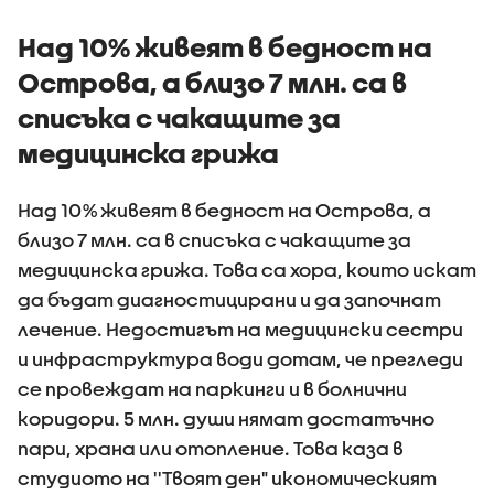
държави
Над 10% живеят в бедност на
Острова, а близо 7 млн. са в
списъка с чакащите за
медицинска грижа
Над 10% живеят в бедност на Острова, а
близо 7 млн. са в списъка с чакащите за
медицинска грижа. Това са хора, които искат
да бъдат диагностицирани и да започнат
лечение. Недостигът на медицински сестри
и инфраструктура води дотам, че прегледи
се провеждат на паркинги и в болнични
коридори. 5 млн. души нямат достатъчно
пари, храна или отопление. Това каза в
студиото на ''Твоят ден" икономическият