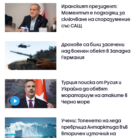
Иранският президент:
Моментът е подходящ за
сключване на споразумение
със САЩ
Дронове са били засечени
над военен обект в Западна
Германия
Турция поиска от Русия и
Украйна да обявят
мораториум на атаките в
Черно море
Учени: Топенето на леда
превръща Антарктида във
вторичен източник на