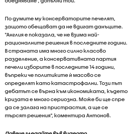
обедняване", допълни той.
По думите му консерваторите печелят,
защото обещават да не вдигат данъците.
"Англия е показала, че не взима най-
рационалните решения в последните години.
В страната има много силно класово
разделение, а консервативната партия
печели изборите в последните 14 години,
въпреки че политиките ѝ масово се
определят като катастрофални. Този път
дебатът се върна към икономиката, където
кризата е много сериозна. Може би ще спре
да се залага на пристрастия, а ще се
търсят решения", коментира Антонов.
Повече гледайте във видеото.