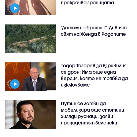
прекрачва границата
"Дотам и обратно": Дивият
свят на Женда в Родопите
Тодор Тагарев за взривилия
се дрон: Има още една
версия, която не трябва да
изключваме
Путин се готви да
мобилизира още стотици
хиляди руснаци, заяви
президентът Зеленски