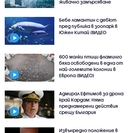
живачно замърсяване
Бебе ламантин с дебют
пред публика в зоопарк в
Южен Китай (ВИДЕО
600 малки птици фламинго
бяха освободени в една от
най-големите колонии в
Европа (ВИДЕО)
Адмирал Ефтимов за дрона
край Кардам: Няма
преднамерени действия
срещу България
Извънредно положение в