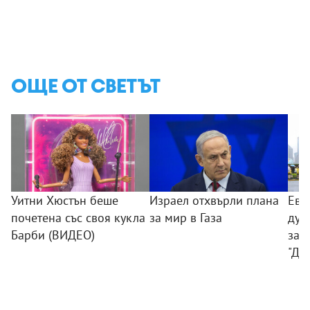
ОЩЕ ОТ СВЕТЪТ
Уитни Хюстън беше
Израел отхвърли плана
Ева
почетена със своя кукла
за мир в Газа
душ
Барби (ВИДЕО)
зар
"До