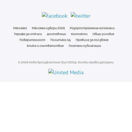
Реклама
Реклама избори 2026
Разпространение на канали
Тарифа за откъси
Доставчици
Контакти
Общи условия
Поверителност
Политика ЛД
Правила за ползване
Етика и съответствие
Платени публикации
© 2026 Нова Броудкастинг Груп ЕООД. Всички права запазени.