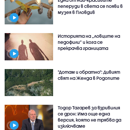
пеперуди в света се появи в
музея в Пловдив
Историята на „ловците на
педофили” и кога се
прекрачва границата
"Дотам и обратно": Дивият
свят на Женда в Родопите
Тодор Тагарев за взривилия
се дрон: Има още една
версия, която не трябва да
изключваме