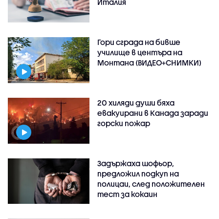
Италия
Гори сграда на бивше
училище в центъра на
Монтана (ВИДЕО+СНИМКИ)
20 хиляди души бяха
евакуирани в Канада заради
горски пожар
Задържаха шофьор,
предложил подкуп на
полицаи, след положителен
тест за кокаин