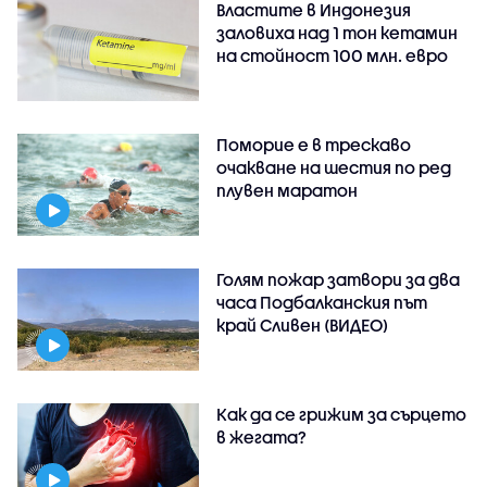
Властите в Индонезия
заловиха над 1 тон кетамин
на стойност 100 млн. евро
Поморие е в трескаво
очакване на шестия по ред
плувен маратон
Голям пожар затвори за два
часа Подбалканския път
край Сливен (ВИДЕО)
Как да се грижим за сърцето
в жегата?