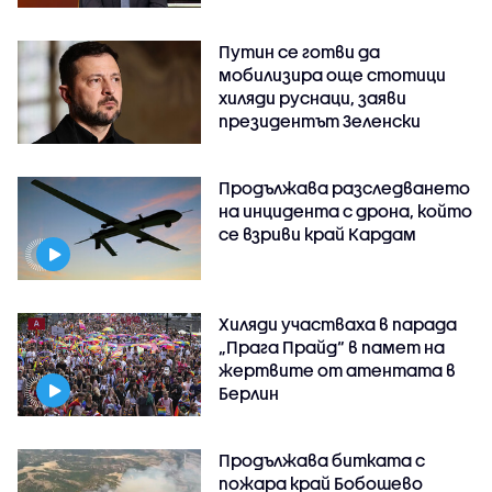
Путин се готви да
мобилизира още стотици
хиляди руснаци, заяви
президентът Зеленски
Продължава разследването
на инцидента с дрона, който
се взриви край Кардам
Хиляди участваха в парада
„Прага Прайд“ в памет на
жертвите от атентата в
Берлин
Продължава битката с
пожара край Бобошево