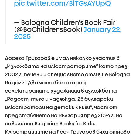
pic.twitter.com/BlTGsAYUpQ
— Bologna Children's Book Fair
(@BoChildrensBook)
January 22,
2025
Досега Григоров е имал няколко участия в
„Изложбата на илюстраторите” като през
2002 г. печели и специалното отличие Bologna
Ragazzi. Двамата бяха и сред
селектираните художници в изложбата
„Радост, тъга и надежда. 25 български
илюстратори на детски книги”, част от
представянето на България през 2024 г. на
павилиона Bulgarian Books for Kids.
Илюстрациите на Ясен Григоров бяха отново