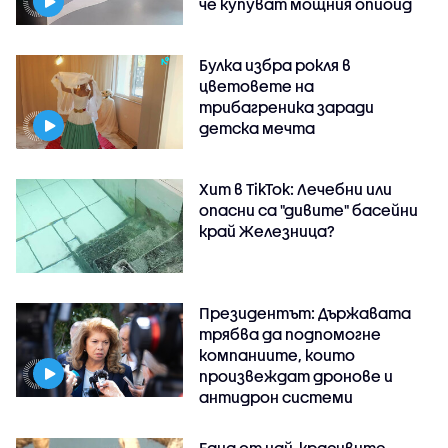
че купуват мощния опиоид
Булка избра рокля в
цветовете на
трибагреника заради
детска мечта
Хит в TikTok: Лечебни или
опасни са "дивите" басейни
край Железница?
Президентът: Държавата
трябва да подпомогне
компаниите, които
произвеждат дронове и
антидрон системи
Една от най-красивите