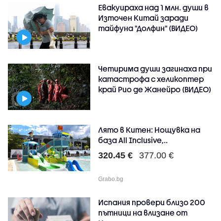
Евакуираха над 1 млн. души в
Източен Китай заради
тайфуна "Долфин" (ВИДЕО)
Четирима души загинаха при
катастрофа с хеликоптер
край Рио де Жанейро (ВИДЕО)
Лято в Китен: Нощувка на
база All Inclusive,..
320.45 €
377.00 €
Grabo.bg
Испания провери близо 200
пътници на влизане от