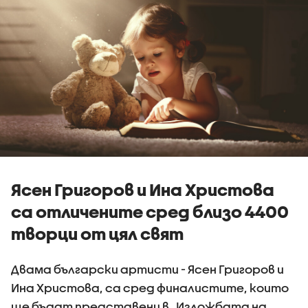
Ясен Григоров и Ина Христова
са отличените сред близо 4400
творци от цял свят
Двама български артисти - Ясен Григоров и
Ина Христова, са сред финалистите, които
ще бъдат представени в „Изложбата на