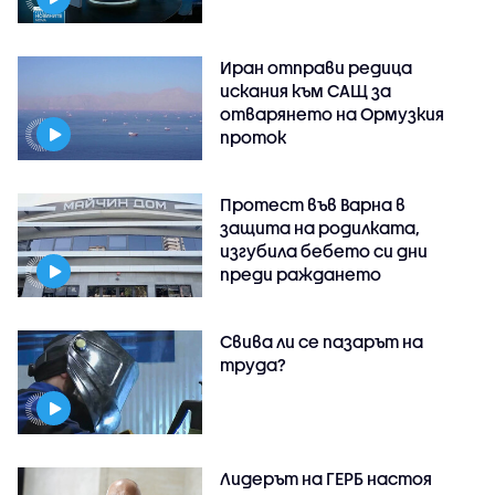
Иран отправи редица
искания към САЩ за
отварянето на Ормузкия
проток
Протест във Варна в
защита на родилката,
изгубила бебето си дни
преди раждането
Свива ли се пазарът на
труда?
Лидерът на ГЕРБ настоя