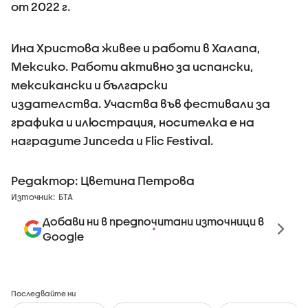
от 2022 г.
Ина Христова живее и работи в Халапа,
Мексико. Работи активно за испански,
мексикански и български
издателства. Участва във фестивали за
графика и илюстрация, носителка е на
наградите Junceda и Flic Festival.
Редактор: Цветина Петрова
Източник:
БТА
Добави ни в предпочитани източници в
Google
Последвайте ни