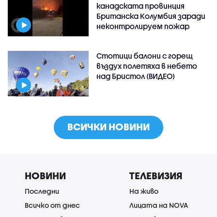
канадската провинция
Британска Колумбия заради
неконтролируем пожар
Стотици балони с горещ
въздух полетяха в небето
над Бристол (ВИДЕО)
ВСИЧКИ НОВИНИ
НОВИНИ
ТЕЛЕВИЗИЯ
Последни
На живо
Всичко от днес
Лицата на NOVA