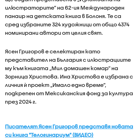
илюстраторите” на 62-ия Международен
панаир на детската книга в Болоня. Те са
сред избраните 324 художници от общо 4374
номинирани автори от целия свят.
Ясен Григоров е селектиран като
представител на България с илюстрациите
му към книгата „Мил домашен комар” на
Зорница Христова. Ина Христова е избрана с
личния ѝ проект „Имало едно време”,
подкрепен от Мексиканския фонд за култура
през 2024 г.
Писателят Ясен Григоров представя новата
си книга "Телогинариум" (ВИДЕО)