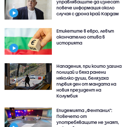
управляващите да изнесат
повече информация около
случая с дрона край Кардам
Етикетите в евро, левът
окончателно отива в
историята
Нападения, при които загина
полицай и бяха ранени
няколко души, белязаха
първия ден от мандата на
новия президент на
Колумбия
Епидемията „Фентанил”:
Повечето от
употребяващите не знаят,