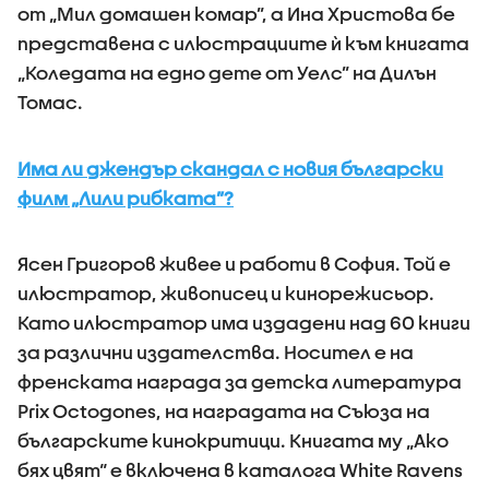
от „Мил домашен комар”, а Ина Христова бе
представена с илюстрациите ѝ към книгата
„Коледата на едно дете от Уелс” на Дилън
Томас.
Има ли джендър скандал с новия български
филм „Лили рибката”?
Ясен Григоров живее и работи в София. Той е
илюстратор, живописец и кинорежисьор.
Като илюстратор има издадени над 60 книги
за различни издателства. Носител е на
френската награда за детска литература
Prix Octogones, на наградата на Съюза на
българските кинокритици. Книгата му „Ако
бях цвят“ е включена в каталога White Ravens