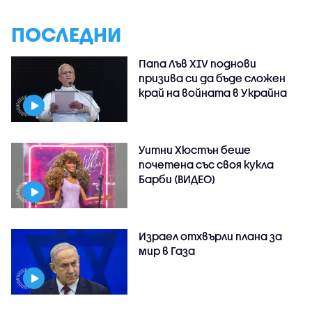
ПОСЛЕДНИ
Папа Лъв XIV поднови
призива си да бъде сложен
край на войната в Украйна
Уитни Хюстън беше
почетена със своя кукла
Барби (ВИДЕО)
Израел отхвърли плана за
мир в Газа