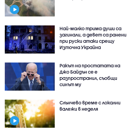
Най-малко трима души са
загинали, а девет са ранени
при руски атаки срещу
Източна Украйна
Ракът на простатата на
Джо Байдън се е
разпространил, съобщи
синът му
Слънчево време с локални
валежи в неделя