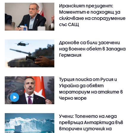
Иранският президент:
Моментът е подходящ за
сключване на споразумение
със САЩ
Дронове са били засечени
над военен обект в Западна
Германия
Турция поиска от Русия и
Украйна да обявят
мораториум на атаките в
Черно море
Учени: Топенето на леда
превръща Антарктида във
вторичен източник на