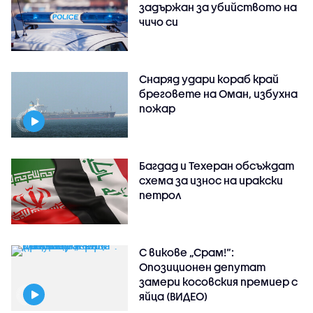
задържан за убийството на
чичо си
Снаряд удари кораб край
бреговете на Оман, избухна
пожар
Багдад и Техеран обсъждат
схема за износ на иракски
петрол
С викове „Срам!“:
Опозиционен депутат
замери косовския премиер с
яйца (ВИДЕО)