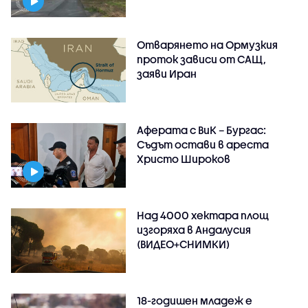
Отварянето на Ормузкия
проток зависи от САЩ,
заяви Иран
Аферата с ВиК – Бургас:
Съдът остави в ареста
Христо Широков
Над 4000 хектара площ
изгоряха в Андалусия
(ВИДЕО+СНИМКИ)
18-годишен младеж е