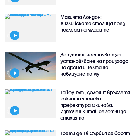
Магията Лондон:
Английската столица през
погледа на младите
Депутати настояват за
установяване на произхода
на дрона и целта на
навлизането му
Тайфунът „Долфин” връхлетя
южната японска
префектура Окинава,
Източен Китай се готви за
стихията
Трети ден в Сърбия се борят