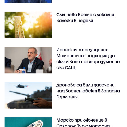
Слънчево време с локални
валежи в неделя
Иранският президент:
Моментът е подходящ за
сключване на споразумение
със САЩ
Дронове са били засечени
над военен обект в Западна
Германия
Морско приключение в
Созопол: Тур с моторна ..