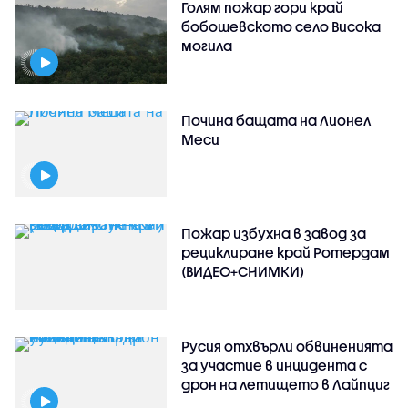
Голям пожар гори край
бобошевското село Висока
могила
Почина бащата на Лионел
Меси
Пожар избухна в завод за
рециклиране край Ротердам
(ВИДЕО+СНИМКИ)
Русия отхвърли обвиненията
за участие в инцидента с
дрон на летището в Лайпциг