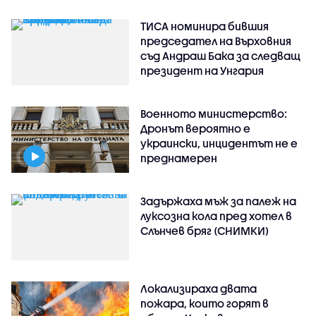
ТИСА номинира бившия
председател на Върховния
съд Андраш Бака за следващ
президент на Унгария
Военното министерство:
Дронът вероятно е
украински, инцидентът не е
преднамерен
Задържаха мъж за палеж на
луксозна кола пред хотел в
Слънчев бряг (СНИМКИ)
Локализираха двата
пожара, които горят в