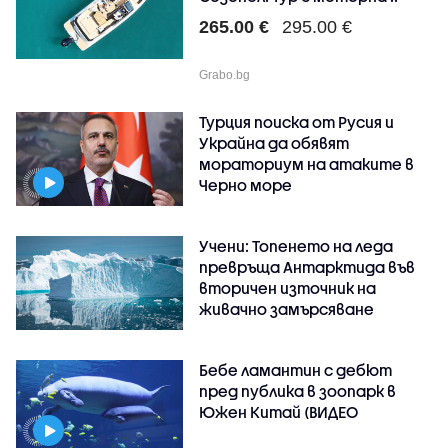
265.00 €
295.00 €
Grabo.bg
Турция поиска от Русия и
Украйна да обявят
мораториум на атаките в
Черно море
Учени: Топенето на леда
превръща Антарктида във
вторичен източник на
живачно замърсяване
Бебе ламантин с дебют
пред публика в зоопарк в
Южен Китай (ВИДЕО