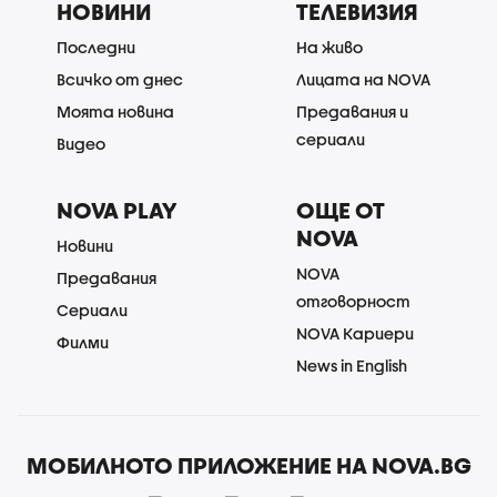
НОВИНИ
ТЕЛЕВИЗИЯ
Последни
На живо
Всичко от днес
Лицата на NOVA
Моята новина
Предавания и
сериали
Видео
NOVA PLAY
ОЩЕ ОТ
NOVA
Новини
NOVA
Предавания
отговорност
Сериали
NOVA Кариери
Филми
News in English
МОБИЛНОТО ПРИЛОЖЕНИЕ НА NOVA.BG