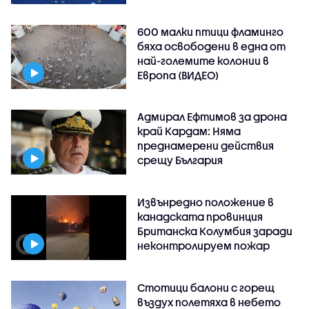
600 малки птици фламинго
бяха освободени в една от
най-големите колонии в
Европа (ВИДЕО)
Адмирал Ефтимов за дрона
край Кардам: Няма
преднамерени действия
срещу България
Извънредно положение в
канадската провинция
Британска Колумбия заради
неконтролируем пожар
Стотици балони с горещ
въздух полетяха в небето