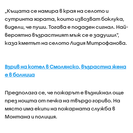
„Къщата се намира в края на селото и
сутринта хората, които извозват боклука,
видели, че пуши. Тогава е подаден сигнал. Най-
вероятно възрастният мъж се е задушил“,
каза кметът на селото Лидия Митрофанова.
Взрив на котел в Смолянско, възрастна жена
е в болница
Предполага се, че пожарът е възникнал още
през нощта от печка на твърдо гориво. На
място има екипи на пожарната служба в
Монтана и полиция.