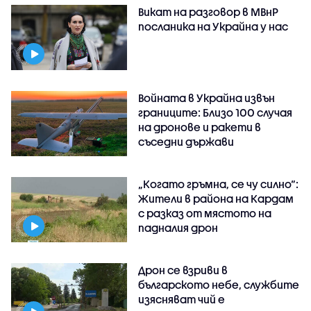
Викат на разговор в МВнР
посланика на Украйна у нас
Войната в Украйна извън
границите: Близо 100 случая
на дронове и ракети в
съседни държави
„Когато гръмна, се чу силно“:
Жители в района на Кардам
с разказ от мястото на
падналия дрон
Дрон се взриви в
българското небе, службите
изясняват чий е