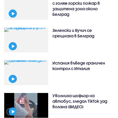
с голям горски пожар в
защитена зона около
Белград
Зеленски и Вучич се
срещнаха в Белград
Испания въведе граничен
контрол с Италия
Уволниха шофьор на
автобус, гледал TikTok зад
волана (ВИДЕО)