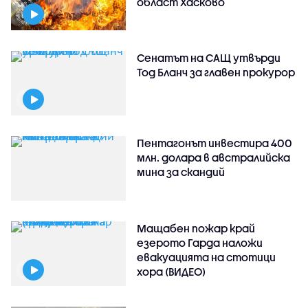
област Хасково
Сенатът на САЩ утвърди
Тод Бланч за главен прокурор
Пентагонът инвестира 400
млн. долара в австралийска
мина за скандий
Мащабен пожар край
езерото Гарда наложи
евакуацията на стотици
хора (ВИДЕО)