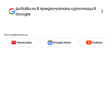
Добави ни в предпочитани източници в
Google
Последвайте ни
NewsLetter
Google News
Youtube