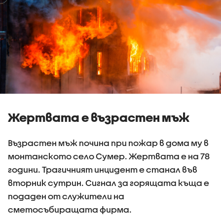
Жертвата е възрастен мъж
Възрастен мъж почина при пожар в дома му в
монтанското село Сумер. Жертвата е на 78
години. Трагичният инцидент е станал във
вторник сутрин. Сигнал за горящата къща е
подаден от служители на
сметосъбиращата фирма.