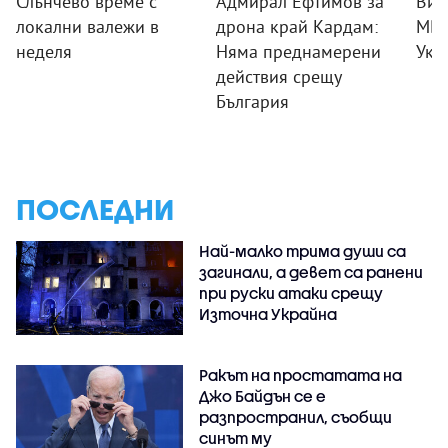
Слънчево време с
Адмирал Ефтимов за
Вик
локални валежи в
дрона край Кардам:
МВн
неделя
Няма преднамерени
Укр
действия срещу
България
ПОСЛЕДНИ
Най-малко трима души са
загинали, а девет са ранени
при руски атаки срещу
Източна Украйна
Ракът на простатата на
Джо Байдън се е
разпространил, съобщи
синът му